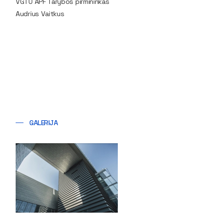
VGTU APF Tarybos pirmininkas
Audrius Vaitkus
GALERIJA