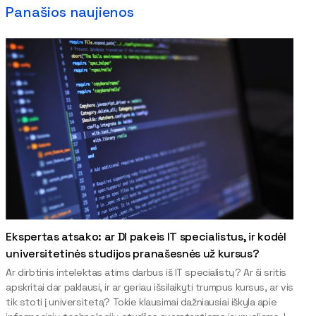
Panašios naujienos
Ekspertas atsako: ar DI pakeis IT specialistus, ir kodėl
universitetinės studijos pranašesnės už kursus?
Ar dirbtinis intelektas atims darbus iš IT specialistų? Ar ši sritis
apskritai dar paklausi, ir ar geriau išsilaikyti trumpus kursus, ar vis
tik stoti į universitetą? Tokie klausimai dažniausiai iškyla apie