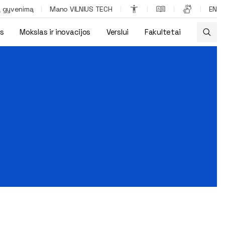
ą gyvenimą
Mano VILNIUS TECH
EN
os
Mokslas ir inovacijos
Verslui
Fakultetai