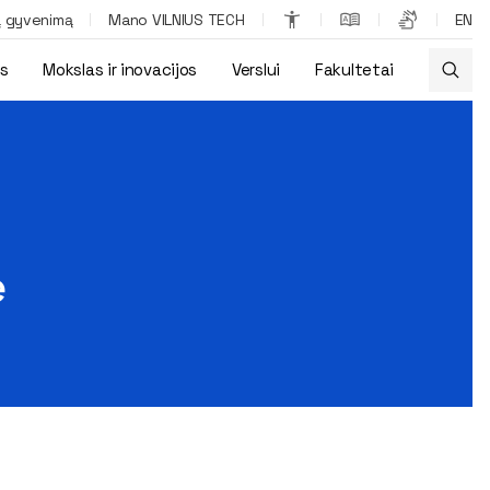
ą gyvenimą
Mano VILNIUS TECH
EN
os
Mokslas ir inovacijos
Verslui
Fakultetai
ė