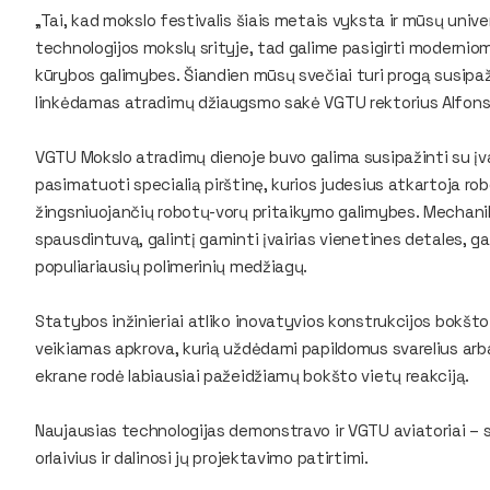
„Tai, kad mokslo festivalis šiais metais vyksta ir mūsų univ
technologijos mokslų srityje, tad galime pasigirti moderniomi
kūrybos galimybes. Šiandien mūsų svečiai turi progą susipaž
linkėdamas atradimų džiaugsmo sakė VGTU rektorius Alfons
VGTU Mokslo atradimų dienoje buvo galima susipažinti su įvai
pasimatuoti specialią pirštinę, kurios judesius atkartoja ro
žingsniuojančių robotų-vorų pritaikymo galimybes. Mechani
spausdintuvą, galintį gaminti įvairias vienetines detales, g
populiariausių polimerinių medžiagų.
Statybos inžinieriai atliko inovatyvios konstrukcijos bok
veikiamas apkrova, kurią uždėdami papildomus svarelius arba 
ekrane rodė labiausiai pažeidžiamų bokšto vietų reakciją.
Naujausias technologijas demonstravo ir VGTU aviatoriai – 
orlaivius ir dalinosi jų projektavimo patirtimi.