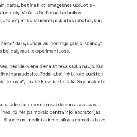
ninį darbą, bet ir atlikti smagesnes užduotis –
o juostelę. Vilniaus Gedimino technikos
ą užduotį atliko studentų sukurtas robotas, kurį
emė“ dalis, kurioje visi norintys galėjo išbandyti
s bei dalyvauti eksperimentuose.
oves, nes kiekviena diena atneša kažką naujo. Kur
krai panaudosite. Todėl labai linkiu, kad aukštoji
ek Lietuvai“, – sakė Prezidentė Dalia Grybauskaitė
se studentai ir mokslininkai demonstravo savo
inės inžinerijos mokslo centrą ir jo laboratorijas.
– šiaudinius, medinius ir metalinius namelius buvo