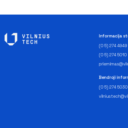
Informacija s
(0 5) 274 4949
(0 5) 274 5010
priemimas@viln
Bendroji infor
(0 5) 274 5030
vilniustech@vi