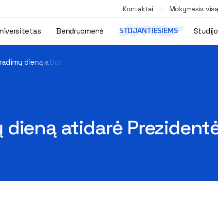
Kontaktai
Mokymasis vis
niversitetas
Bendruomenė
Studij
STOJANTIESIEMS
radimų dieną atidarė Prezidentė
 dieną atidarė Prezident