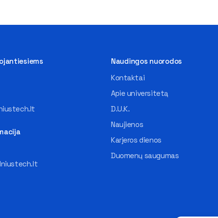
tojantiesiems
Naudingos nuorodos
Kontaktai
Apie universitetą
iustech.lt
D.U.K.
Naujienos
macija
Karjeros dienos
Duomenų saugumas
lniustech.lt