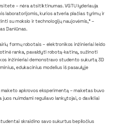
ersitete – nėra atsitiktinumas. VGTU lyderiauja
s laboratorijomis, kurios atveria plačias tyrimų ir
inti su mokslo ir technologijų naujovėmis,“ –
as Daniūnas.
rių formų robotais – elektronikos inžinieriai leido
botinė ranka, pavaldyti robotą-katiną, sužinoti
kos inžinieriai demonstravo studento sukurtą 3D
aminius, edukacinius modelius iš pasaulyje
što maketo apkrovos eksperimentą – maketas buvo
juos nuimdami reguliavo lankytojai, o davikliai
studentai skraidino savo sukurtus bepiločius