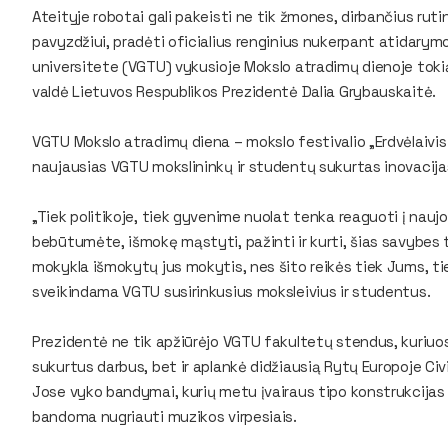
Ateityje robotai gali pakeisti ne tik žmones, dirbančius ruti
pavyzdžiui, pradėti oficialius renginius nukerpant atidarym
universitete (VGTU) vykusioje Mokslo atradimų dienoje toki
valdė Lietuvos Respublikos Prezidentė Dalia Grybauskaitė.
VGTU Mokslo atradimų diena – mokslo festivalio „Erdvėlaivis Ž
naujausias VGTU mokslininkų ir studentų sukurtas inovacija
„Tiek politikoje, tiek gyvenime nuolat tenka reaguoti į nauj
bebūtumėte, išmokę mąstyti, pažinti ir kurti, šias savybes ti
mokykla išmokytų jus mokytis, nes šito reikės tiek Jums, ti
sveikindama VGTU susirinkusius moksleivius ir studentus.
Prezidentė ne tik apžiūrėjo VGTU fakultetų stendus, kuriuo
sukurtus darbus, bet ir aplankė didžiausią Rytų Europoje Civil
Jose vyko bandymai, kurių metu įvairaus tipo konstrukcijas 
bandoma nugriauti muzikos virpesiais.