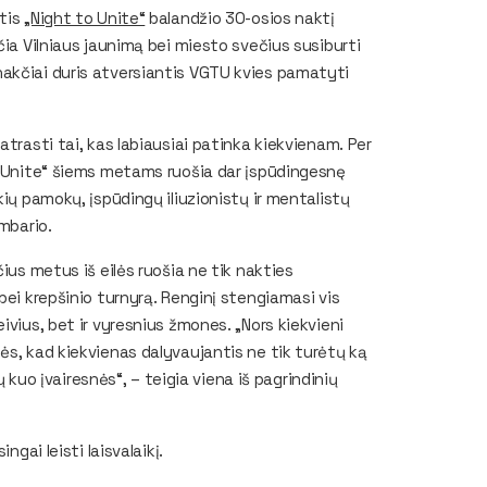
ntis
„Night to Unite“
balandžio 30-osios naktį
čia Vilniaus jaunimą bei miesto svečius susiburti
akčiai duris atversiantis VGTU kvies pamatyti
atrasti tai, kas labiausiai patinka kiekvienam. Per
to Unite“ šiems metams ruošia dar įspūdingesnę
kių pamokų, įspūdingų iliuzionistų ir mentalistų
mbario.
ius metus iš eilės ruošia ne tik nakties
bei krepšinio turnyrą. Renginį stengiamasi vis
ivius, bet ir vyresnius žmones. „Nors kiekvieni
ės, kad kiekvienas dalyvaujantis ne tik turėtų ką
ų kuo įvairesnės“, – teigia viena iš pagrindinių
ngai leisti laisvalaikį.