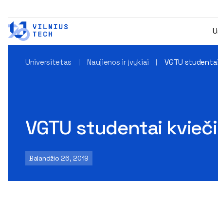
U
Universitetas
Naujienos ir įvykiai
VGTU studentai 
VGTU studentai kviečia
Balandžio 26, 2019