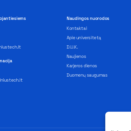
tojantiesiems
Naudingos nuorodos
Kontaktai
Apie universitetą
iustech.lt
D.U.K.
Naujienos
macija
Karjeros dienos
Duomenų saugumas
lniustech.lt