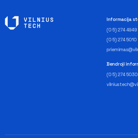
Informacija s
(0 5) 274 4949
(0 5) 274 5010
priemimas@viln
Bendroji infor
(0 5) 274 5030
vilniustech@vi