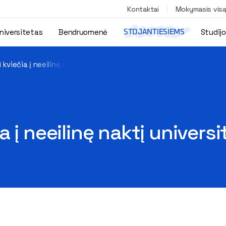
Kontaktai
Mokymasis vis
niversitetas
Bendruomenė
Studij
STOJANTIESIEMS
kviečia į neeilinę naktį universitete
 į neeilinę naktį universi