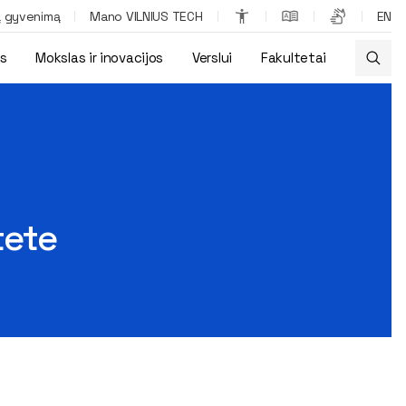
ą gyvenimą
Mano VILNIUS TECH
EN
os
Mokslas ir inovacijos
Verslui
Fakultetai
tete