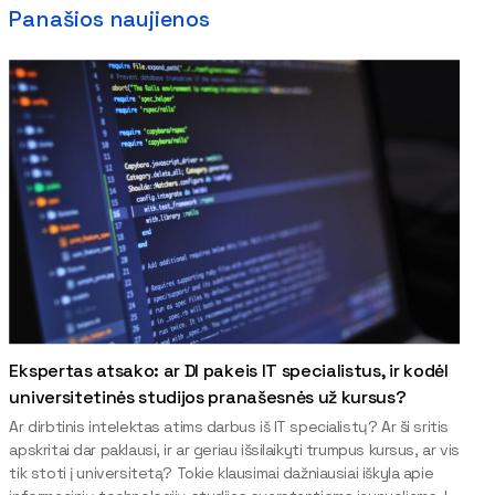
Panašios naujienos
Ekspertas atsako: ar DI pakeis IT specialistus, ir kodėl
universitetinės studijos pranašesnės už kursus?
Ar dirbtinis intelektas atims darbus iš IT specialistų? Ar ši sritis
apskritai dar paklausi, ir ar geriau išsilaikyti trumpus kursus, ar vis
tik stoti į universitetą? Tokie klausimai dažniausiai iškyla apie