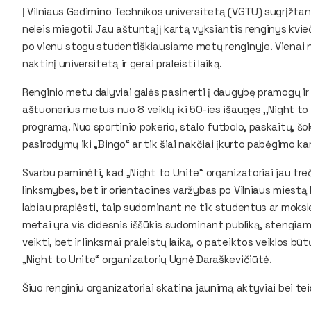
Į Vilniaus Gedimino Technikos universitetą (VGTU) sugrįžta
neleis miegoti! Jau aštuntąjį kartą vyksiantis renginys kvie
po vienu stogu studentiškiausiame metų renginyje. Vienai n
naktinį universitetą ir gerai praleisti laiką.
Renginio metu dalyviai galės pasinerti į daugybę pramogų ir 
aštuonerius metus nuo 8 veiklų iki 50-ies išaugęs ,,Night 
programą. Nuo sportinio pokerio, stalo futbolo, paskaitų, šo
pasirodymų iki „Bingo“ ar tik šiai nakčiai įkurto pabėgimo ka
Svarbu paminėti, kad „Night to Unite“ organizatoriai jau treč
linksmybes, bet ir orientacines varžybas po Vilniaus miestą 
labiau praplėsti, taip sudominant ne tik studentus ar moksle
metai yra vis didesnis iššūkis sudominant publiką, stengiam
veikti, bet ir linksmai praleistų laiką, o pateiktos veiklos būt
„Night to Unite“ organizatorių Ugnė Daraškevičiūtė.
Šiuo renginiu organizatoriai skatina jaunimą aktyviai bei teisi