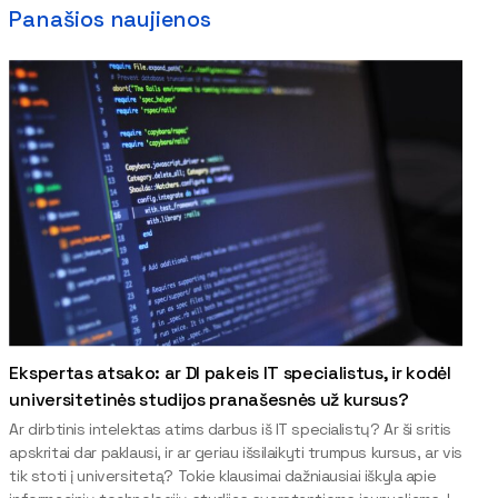
Panašios naujienos
Ekspertas atsako: ar DI pakeis IT specialistus, ir kodėl
universitetinės studijos pranašesnės už kursus?
Ar dirbtinis intelektas atims darbus iš IT specialistų? Ar ši sritis
apskritai dar paklausi, ir ar geriau išsilaikyti trumpus kursus, ar vis
tik stoti į universitetą? Tokie klausimai dažniausiai iškyla apie