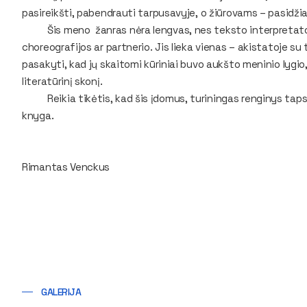
pasireikšti, pabendrauti tarpusavyje, o žiūrovams – pasidž
Šis meno žanras nėra lengvas, nes teksto interpretatoriu
choreografijos ar partnerio. Jis lieka vienas – akistatoje su 
pasakyti, kad jų skaitomi kūriniai buvo aukšto meninio lygio, 
literatūrinį skonį.
Reikia tikėtis, kad šis įdomus, turiningas renginys taps g
knyga.
Rimantas Venckus
GALERIJA