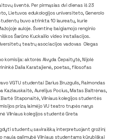
ovų šventė. Per pirmąsias dvi dienas iš 23
eto, Lietuvos edukologijos universiteto, Generolo
studentų buvo atrinkta 10 laureatų, kurie
Mažojoje auloje. Šventinę baigiamojo renginio
iškos Šarūno Kuckailio video instaliacijos.
Universitetų teatrų asociacijos vadovas Olegas
misija: aktorės Alvyda Čepaitytė, Nijolė
ininkė Dalia Karatajienė, poetas, filosofas
avo VGTU studentai Darius Bruzgulis, Raimondas
a Kazlauskaitė, Aurelijus Pocius, Matas Baltrėnas,
 Bartė Staponaitė, Vilniaus kolegijos studentės
omisijos prizą laimėjo VU teatro trupės narys
lnė Vilniaus kolegijos studentė Greta
yti studentų saviraišką interpretuojant grožinį
uvo nauja galimybė Vilniaus studentams kūrybiškai