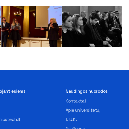
tojantiesiems
Naudingos nuorodos
Kontaktai
Apie universitetą
iustech.lt
D.U.K.
Naujienos