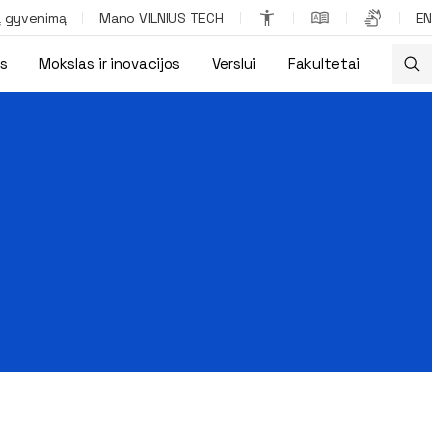
ą gyvenimą
Mano VILNIUS TECH
EN
os
Mokslas ir inovacijos
Verslui
Fakultetai