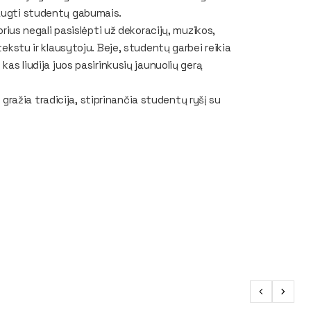
iaugti studentų gabumais.
s negali pasislėpti už dekoracijų, muzikos,
tekstu ir klausytoju. Beje, studentų garbei reikia
kas liudija juos pasirinkusių jaunuolių gerą
ražia tradicija, stiprinančia studentų ryšį su