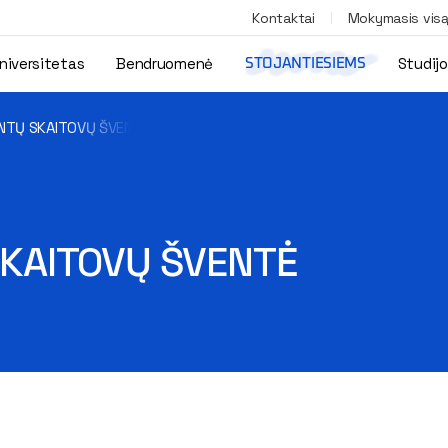
Kontaktai
Mokymasis vis
niversitetas
Bendruomenė
Studij
STOJANTIESIEMS
ENTŲ SKAITOVŲ ŠVENTĖ
SKAITOVŲ ŠVENTĖ