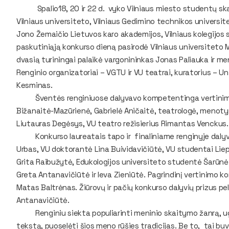
Spalio18, 20 ir 22 d. vyko Vilniaus miesto studentų skait
Vilniaus universiteto, Vilniaus Gedimino technikos universit
Jono Žemaičio Lietuvos karo akademijos, Vilniaus kolegijos 
paskutiniąją konkurso dieną pasirodė Vilniaus universiteto 
dvasią turiningai palaikė vargonininkas Jonas Paliauka ir men
Renginio organizatoriai – VGTU ir VU teatrai, kuratorius – 
Kesminas.
Šventės renginiuose dalyvavo kompetentinga vertinimo ko
Bižanaitė-Mazūrienė, Gabrielė Aničaitė, teatrologė, menotyr
Liutauras Degėsys, VU teatro režisierius Rimantas Venckus.
Konkurso laureatais tapo ir finaliniame renginyje dalyv
Urbas, VU doktorantė Lina Buividavičiūtė, VU studentai Liep
Grita Raibužytė, Edukologijos universiteto studentė Šarūnė
Greta Antanavičiūtė ir Ieva Zieniūtė. Pagrindinį vertinimo k
Matas Baltrėnas. Žiūrovų ir pačių konkurso dalyvių prizus pe
Antanavičiūtė.
Renginiu siekta populiarinti meninio skaitymo žanrą, ugd
tekstą, puoselėti šios meno rūšies tradicijas. Be to, tai b