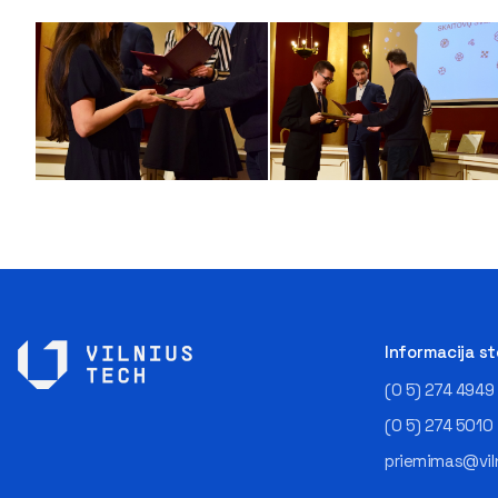
Informacija s
(0 5) 274 4949
(0 5) 274 5010
priemimas@viln