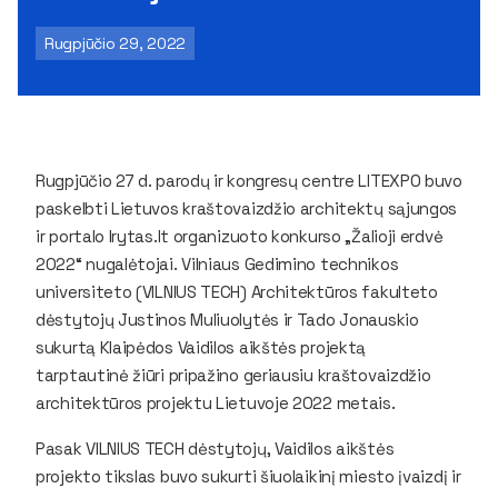
Rugpjūčio 29, 2022
Rugpjūčio 27 d. parodų ir kongresų centre LITEXPO buvo
paskelbti Lietuvos kraštovaizdžio architektų sąjungos
ir portalo lrytas.lt organizuoto konkurso „Žalioji erdvė
2022“ nugalėtojai. Vilniaus Gedimino technikos
universiteto (VILNIUS TECH) Architektūros fakulteto
dėstytojų Justinos Muliuolytės ir Tado Jonauskio
sukurtą Klaipėdos Vaidilos aikštės projektą
tarptautinė žiūri pripažino geriausiu kraštovaizdžio
architektūros projektu Lietuvoje 2022 metais.
Pasak VILNIUS TECH dėstytojų, Vaidilos aikštės
projekto tikslas buvo sukurti šiuolaikinį miesto įvaizdį ir