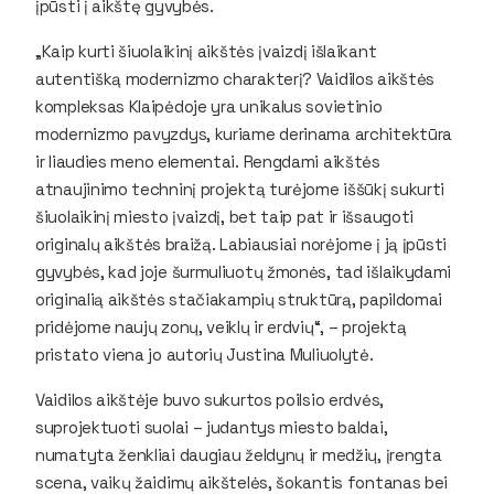
įpūsti į aikštę gyvybės.
„Kaip kurti šiuolaikinį aikštės įvaizdį išlaikant
autentišką modernizmo charakterį? Vaidilos aikštės
kompleksas Klaipėdoje yra unikalus sovietinio
modernizmo pavyzdys, kuriame derinama architektūra
ir liaudies meno elementai. Rengdami aikštės
atnaujinimo techninį projektą turėjome iššūkį sukurti
šiuolaikinį miesto įvaizdį, bet taip pat ir išsaugoti
originalų aikštės braižą. Labiausiai norėjome į ją įpūsti
gyvybės, kad joje šurmuliuotų žmonės, tad išlaikydami
originalią aikštės stačiakampių struktūrą, papildomai
pridėjome naujų zonų, veiklų ir erdvių“, – projektą
pristato viena jo autorių Justina Muliuolytė.
Vaidilos aikštėje buvo sukurtos poilsio erdvės,
suprojektuoti suolai – judantys miesto baldai,
numatyta ženkliai daugiau želdynų ir medžių, įrengta
scena, vaikų žaidimų aikštelės, šokantis fontanas bei