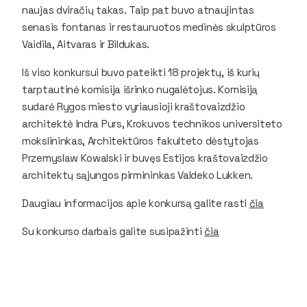
naujas dviračių takas. Taip pat buvo atnaujintas
senasis fontanas ir restauruotos medinės skulptūros
Vaidila, Aitvaras ir Bildukas.
Iš viso konkursui buvo pateikti 18 projektų, iš kurių
tarptautinė komisija išrinko nugalėtojus. Komisiją
sudarė Rygos miesto vyriausioji kraštovaizdžio
architektė Indra Purs, Krokuvos technikos universiteto
mokslininkas, Architektūros fakulteto dėstytojas
Przemyslaw Kowalski ir buvęs Estijos kraštovaizdžio
architektų sąjungos pirmininkas Valdeko Lukken.
Daugiau informacijos apie konkursą galite rasti
čia
Su konkurso darbais galite susipažinti
čia