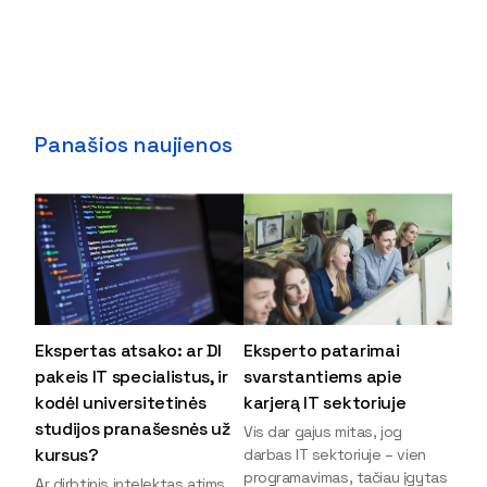
Panašios naujienos
Ekspertas atsako: ar DI
Eksperto patarimai
pakeis IT specialistus, ir
svarstantiems apie
kodėl universitetinės
karjerą IT sektoriuje
studijos pranašesnės už
Vis dar gajus mitas, jog
kursus?
darbas IT sektoriuje – vien
programavimas, tačiau įgytas
Ar dirbtinis intelektas atims