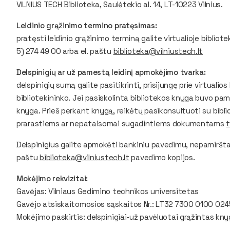
VILNIUS TECH Biblioteka, Saulėtekio al. 14, LT-10223 Vilnius.
Leidinio grąžinimo termino pratęsimas:
pratęsti leidinio grąžinimo terminą galite virtualioje bibliot
5) 274 49 00 arba el. paštu
biblioteka@vilniustech.lt
Delspinigių ar už pamestą leidinį apmokėjimo tvarka:
delspinigių sumą galite pasitikrinti, prisijungę prie virtualio
bibliotekininko. Jei pasiskolinta bibliotekos knyga buvo pame
knyga. Prieš perkant knygą, reikėtų pasikonsultuoti su bibl
prarastiems ar nepataisomai sugadintiems dokumentams
t
Delspinigius galite apmokėti bankiniu pavedimu, nepamirštan
paštu
biblioteka@vilniustech.lt
pavedimo kopijos.
Mokėjimo rekvizitai:
Gavėjas: Vilniaus Gedimino technikos universitetas
Gavėjo atsiskaitomosios sąskaitos Nr.: LT32 7300 0100 024
Mokėjimo paskirtis: delspinigiai-už pavėluotai grąžintas kn