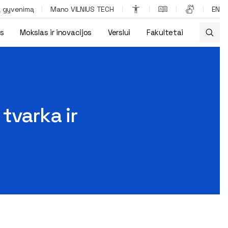
ą gyvenimą
Mano VILNIUS TECH
EN
os
Mokslas ir inovacijos
Verslui
Fakultetai
teka
tvarka ir