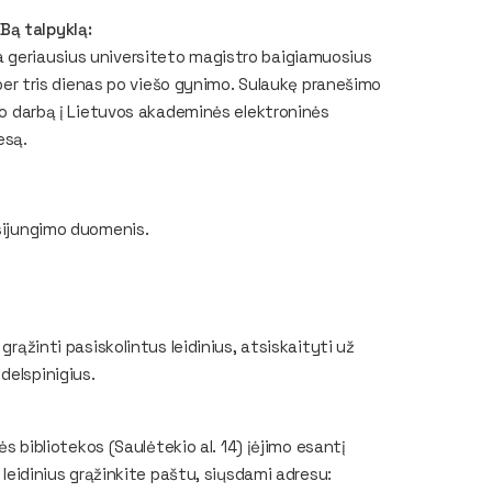
Bą talpyklą:
a geriausius universiteto magistro baigiamuosius
ą per tris dienas po viešo gynimo. Sulaukę pranešimo
tro darbą į Lietuvos akademinės elektroninės
esą.
isijungimo duomenis.
grąžinti pasiskolintus leidinius, atsiskaityti už
delspinigius.
ės bibliotekos (Saulėtekio al. 14) įėjimo esantį
 leidinius grąžinkite paštu, siųsdami adresu: