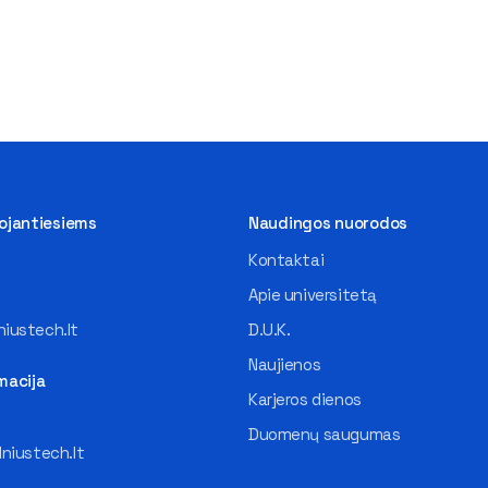
tojantiesiems
Naudingos nuorodos
Kontaktai
Apie universitetą
iustech.lt
D.U.K.
Naujienos
macija
Karjeros dienos
Duomenų saugumas
lniustech.lt