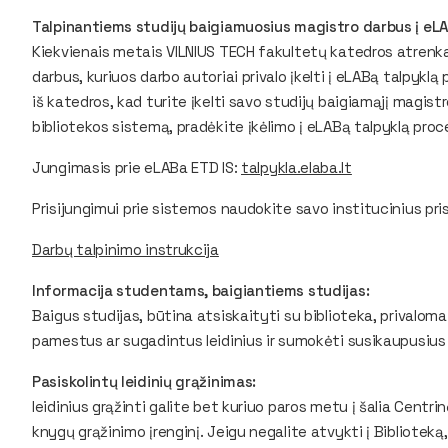
Talpinantiems studijų baigiamuosius magistro darbus į eLA
Kiekvienais metais VILNIUS TECH fakultetų katedros atrenk
darbus, kuriuos darbo autoriai privalo įkelti į eLABą talpykl
iš katedros, kad turite įkelti savo studijų baigiamąjį magis
bibliotekos sistemą, pradėkite įkėlimo į eLABą talpyklą proc
Jungimasis prie eLABa ETD IS:
talpykla.elaba.lt
Prisijungimui prie sistemos naudokite savo institucinius pr
Darbų talpinimo instrukcija
Informacija studentams, baigiantiems studijas:
Baigus studijas, būtina atsiskaityti su biblioteka, privaloma 
pamestus ar sugadintus leidinius ir sumokėti susikaupusius 
Pasiskolintų leidinių grąžinimas:
leidinius grąžinti galite bet kuriuo paros metu į šalia Centrin
knygų grąžinimo įrenginį. Jeigu negalite atvykti į Biblioteką,