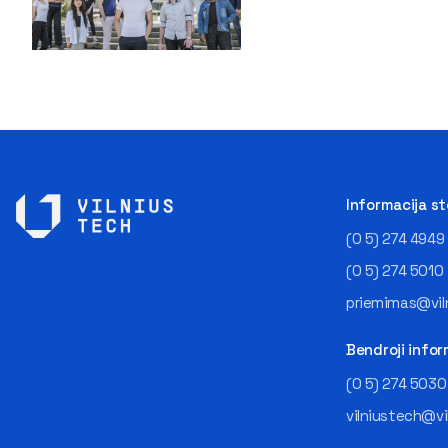
Informacija s
(0 5) 274 4949
(0 5) 274 5010
priemimas@viln
Bendroji infor
(0 5) 274 5030
vilniustech@vi