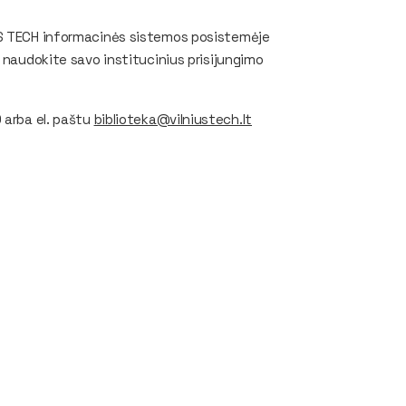
US TECH informacinės sistemos posistemėje
 naudokite savo institucinius prisijungimo
 arba el. paštu
biblioteka@vilniustech.lt