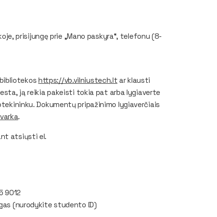
ekoje, prisijungę prie „Mano paskyra“, telefonu (8-
s bibliotekos
https://vb.vilniustech.lt
ar klausti
sta, ją reikia pakeisti tokia pat arba lygiaverte
iotekininku. Dokumentų pripažinimo lygiaverčiais
varka
.
t atsiųsti el.
5 9012
ygas (nurodykite studento ID)