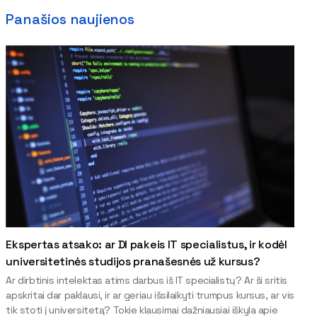
Panašios naujienos
Ekspertas atsako: ar DI pakeis IT specialistus, ir kodėl
universitetinės studijos pranašesnės už kursus?
Ar dirbtinis intelektas atims darbus iš IT specialistų? Ar ši sritis
apskritai dar paklausi, ir ar geriau išsilaikyti trumpus kursus, ar vis
tik stoti į universitetą? Tokie klausimai dažniausiai iškyla apie