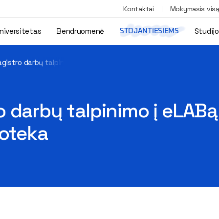
Kontaktai
Mokymasis vis
niversitetas
Bendruomenė
Studij
STOJANTIESIEMS
gistro darbų talpinimo į eLABą tvarka ir atsiskaitymas su biblio
 darbų talpinimo į eLABą 
ioteka