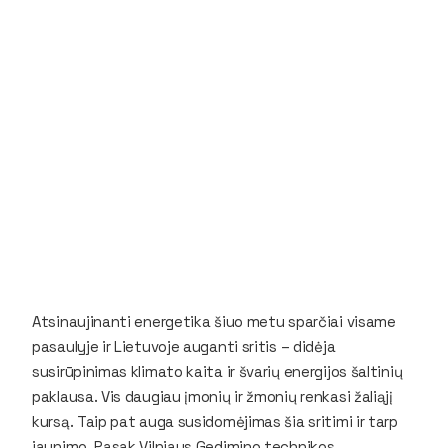
Atsinaujinanti energetika šiuo metu sparčiai visame
pasaulyje ir Lietuvoje auganti sritis – didėja
susirūpinimas klimato kaita ir švarių energijos šaltinių
paklausa. Vis daugiau įmonių ir žmonių renkasi žaliąjį
kursą. Taip pat auga susidomėjimas šia sritimi ir tarp
jaunimo. Pasak Vilniaus Gedimino technikos