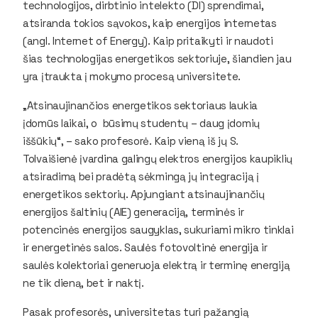
technologijos, dirbtinio intelekto (DI) sprendimai,
atsiranda tokios sąvokos, kaip energijos internetas
(angl. Internet of Energy). Kaip pritaikyti ir naudoti
šias technologijas energetikos sektoriuje, šiandien jau
yra įtraukta į mokymo procesą universitete.
„Atsinaujinančios energetikos sektoriaus laukia
įdomūs laikai, o būsimų studentų – daug įdomių
iššūkių“, – sako profesorė. Kaip vieną iš jų S.
Tolvaišienė įvardina galingų elektros energijos kaupiklių
atsiradimą bei pradėtą sėkmingą jų integraciją į
energetikos sektorių. Apjungiant atsinaujinančių
energijos šaltinių (AIE) generaciją, terminės ir
potencinės energijos saugyklas, sukuriami mikro tinklai
ir energetinės salos. Saulės fotovoltinė energija ir
saulės kolektoriai generuoja elektrą ir terminę energiją
ne tik dieną, bet ir naktį.
Pasak profesorės, universitetas turi pažangią