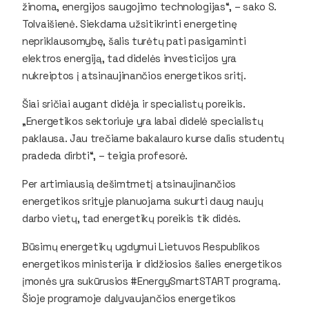
žinoma, energijos saugojimo technologijas“, – sako S.
Tolvaišienė. Siekdama užsitikrinti energetinę
nepriklausomybę, šalis turėtų pati pasigaminti
elektros energiją, tad didelės investicijos yra
nukreiptos į atsinaujinančios energetikos sritį.
Šiai sričiai augant didėja ir specialistų poreikis.
„Energetikos sektoriuje yra labai didelė specialistų
paklausa. Jau trečiame bakalauro kurse dalis studentų
pradeda dirbti“, – teigia profesorė.
Per artimiausią dešimtmetį atsinaujinančios
energetikos srityje planuojama sukurti daug naujų
darbo vietų, tad energetikų poreikis tik didės.
Būsimų energetikų ugdymui Lietuvos Respublikos
energetikos ministerija ir didžiosios šalies energetikos
įmonės yra sukūrusios #EnergySmartSTART programą.
Šioje programoje dalyvaujančios energetikos