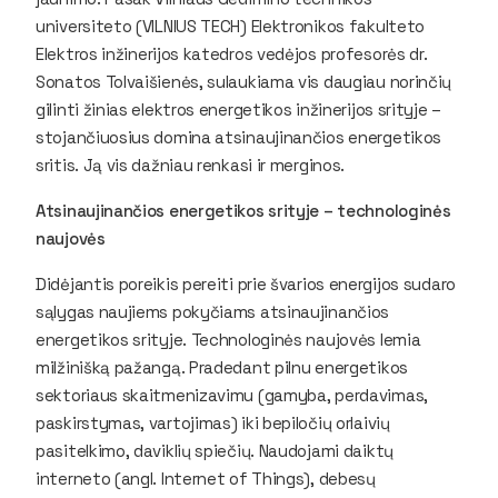
universiteto (VILNIUS TECH) Elektronikos fakulteto
Elektros inžinerijos katedros vedėjos profesorės dr.
Sonatos Tolvaišienės, sulaukiama vis daugiau norinčių
gilinti žinias elektros energetikos inžinerijos srityje –
stojančiuosius domina atsinaujinančios energetikos
sritis. Ją vis dažniau renkasi ir merginos.
Atsinaujinančios energetikos srityje – technologinės
naujovės
Didėjantis poreikis pereiti prie švarios energijos sudaro
sąlygas naujiems pokyčiams atsinaujinančios
energetikos srityje. Technologinės naujovės lemia
milžinišką pažangą. Pradedant pilnu energetikos
sektoriaus skaitmenizavimu (gamyba, perdavimas,
paskirstymas, vartojimas) iki bepiločių orlaivių
pasitelkimo, daviklių spiečių. Naudojami daiktų
interneto (angl. Internet of Things), debesų