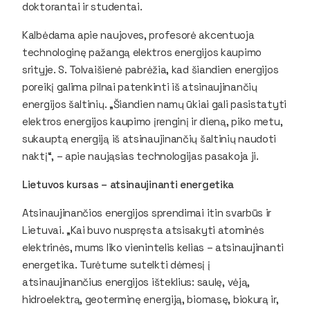
doktorantai ir studentai.
Kalbėdama apie naujoves, profesorė akcentuoja
technologinę pažangą elektros energijos kaupimo
srityje. S. Tolvaišienė pabrėžia, kad šiandien energijos
poreikį galima pilnai patenkinti iš atsinaujinančių
energijos šaltinių. „Šiandien namų ūkiai gali pasistatyti
elektros energijos kaupimo įrenginį ir dieną, piko metu,
sukauptą energiją iš atsinaujinančių šaltinių naudoti
naktį“, – apie naująsias technologijas pasakoja ji.
Lietuvos kursas – atsinaujinanti energetika
Atsinaujinančios energijos sprendimai itin svarbūs ir
Lietuvai. „Kai buvo nuspręsta atsisakyti atominės
elektrinės, mums liko vienintelis kelias – atsinaujinanti
energetika. Turėtume sutelkti dėmesį į
atsinaujinančius energijos išteklius: saulę, vėją,
hidroelektrą, geoterminę energiją, biomasę, biokurą ir,