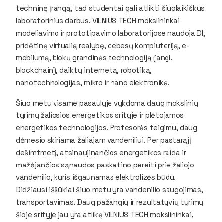
techninę įrangą, tad studentai gali atlikti šiuolaikiškus
laboratorinius darbus. VILNIUS TECH mokslininkai
modeliavimo ir prototipavimo laboratorijose naudoja DI,
pridėtinę virtualią realybę, debesų kompiuteriją, e-
mobilumą, blokų grandinės technologiją (angl.
blockchain), daiktų internetą, robotiką,
nanotechnologijas, mikro ir nano elektroniką.
Šiuo metu visame pasaulyje vykdoma daug mokslinių
tyrimų žaliosios energetikos srityje ir plėtojamos
energetikos technologijos. Profesorės teigimu, daug
dėmesio skiriama žaliajam vandeniliui. Per pastarąjį
dešimtmetį, atsinaujinančios energetikos raida ir
mažėjančios sąnaudos paskatino pereiti prie žaliojo
vandenilio, kuris išgaunamas elektrolizės būdu.
Didžiausi iššūkiai šiuo metu yra vandenilio saugojimas,
transportavimas. Daug pažangių ir rezultatyvių tyrimų
šioje srityje jau yra atlikę VILNIUS TECH mokslininkai,