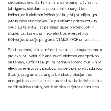
sektoriaus įmonės teikia finansinę paramą švietimo
įstaigoms, siekdamos populiarinti energetikos
inžinerijos ir elektros inžinerijos krypčių studijas, yra
įsteigusios stipendijas. Taip siekiama pritraukti kuo
daugiau talentų. Į stipendijas galės pretenduoti ir
studentai, kurie pasirinko elektros energetikos
inžinerijos studijų programą VILNIUS TECH universitete.
Elektros energetikos inžinerijos studijų programa moko
projektuoti, valdyti ir analizuoti elektros energetikos
sistemas, kurti ir taikyti inžinerinius sprendimus – nuo
elektros energijos gamybos, jos perdavimo iki vadybos.
Studijų programa parengta bendradarbiaujant su
energetikos verslo sektoriaus atstovais, todėl suteikia
ne tik puikias žinias, bet ir plačias karjeros galimybes.