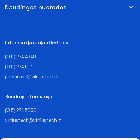
Naudingos nuorodos
Informacija stojantiesiems
(0 5) 274 4949
(0 5) 274 5010
priemimas@vilniustech.lt
Bendroji informacija
(0 5) 274 5030
vilniustech@vilniustech.lt