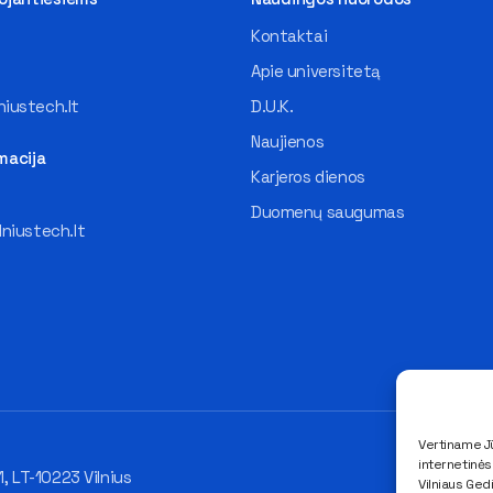
Kontaktai
Apie universitetą
iustech.lt
D.U.K.
Naujienos
macija
Karjeros dienos
Duomenų saugumas
lniustech.lt
Vertiname Jū
internetinė
1, LT-10223 Vilnius
Vilniaus Ged