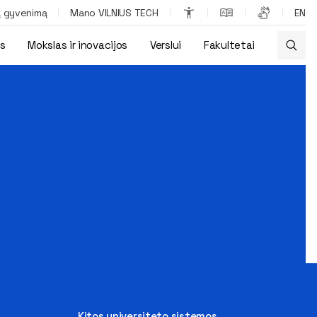
ą gyvenimą
Mano VILNIUS TECH
EN
os
Mokslas ir inovacijos
Verslui
Fakultetai
Kitos universiteto sistemos