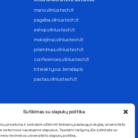
mano.vilniustech.lt
pagalba.vilniustech.lt
eshop.vilniustech.lt
mokejimai.vilniustech.lt
priemimas.vilniustech.lt
conferences.vilniustech.lt
Interaktyvus žemėlapis
pastas.vilniustech.lt
Sutikimas su slapukų politika
sų privatumą ir siekdami užtikrinti teikiamų paslaugų kokybę, universiteto
se sistemose naudojame slapukus. Tęsdami naršymą Jūs sutinkate su
imino technikos universiteto slapukų politika.