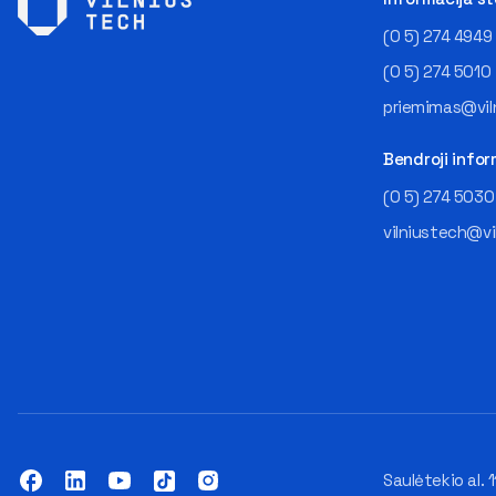
(0 5) 274 4949
(0 5) 274 5010
priemimas@viln
Bendroji infor
(0 5) 274 5030
vilniustech@vi
Saulėtekio al. 1