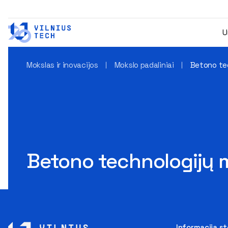
U
Mokslas ir inovacijos
Mokslo padaliniai
Betono tec
Betono technologijų m
Informacija s