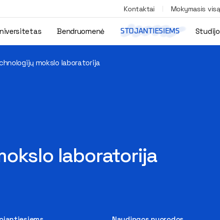
Kontaktai
Mokymasis vis
niversitetas
Bendruomenė
Studij
STOJANTIESIEMS
hnologijų mokslo laboratorija
okslo laboratorija
tojantiesiems
Naudingos nuorodos