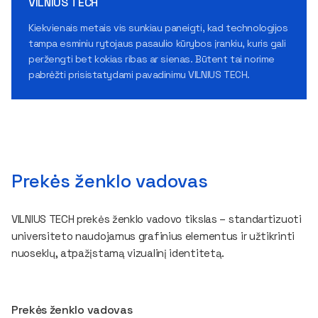
VILNIUS TECH
Kiekvienais metais vis sunkiau paneigti, kad technologijos
tampa esminiu rytojaus pasaulio kūrybos įrankiu, kuris gali
peržengti bet kokias ribas ar sienas. Būtent tai norime
pabrėžti prisistatydami pavadinimu VILNIUS TECH.
Prekės ženklo vadovas
VILNIUS TECH prekės ženklo vadovo tikslas – standartizuoti
universiteto naudojamus grafinius elementus ir užtikrinti
nuoseklų, atpažįstamą vizualinį identitetą.
Prekės ženklo vadovas