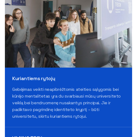
Kuriantiems rytojų
Gebėjimas veikti neapibrėžtomis ateities sąlygomis bei
kūrėjo mentalitetas yra du svarbiausi mūsų universiteto
veiklą bei bendruomenę nusakantys principai. Jie ir
padiktavo pagrindinę identiteto kryptį – būti
universitetu, skirtu kuriantiems rytojui.