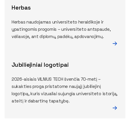
Herbas
Herbas naudojamas universiteto heraldikoje ir
ypatingomis progomis – universiteto antspaude,
vėliavoje, ant diplomų, padėkų, apdovanojimų.
Jubiliejiniai logotipai
2026-aisiais VILNIUS TECH švenčia 70-metį –
sukakties proga pristatome naująjį jubiliejinį
logotipą, kuris vizualiai sujungia universiteto istoriją,
ateitį ir dabartinę tapatybę.