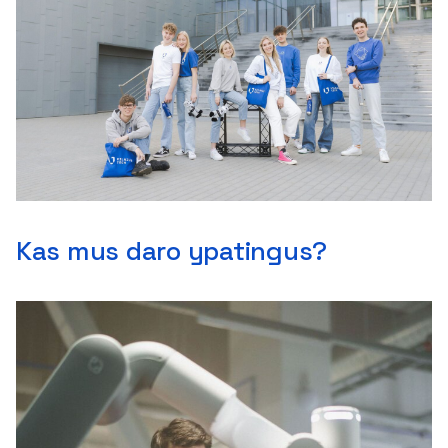
Kas mus daro ypatingus?