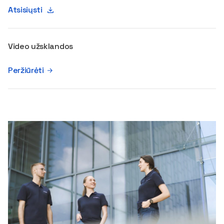
Atsisiųsti
Video užsklandos
Peržiūrėti