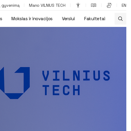
ą gyvenimą
Mano VILNIUS TECH
EN
os
Mokslas ir inovacijos
Verslui
Fakultetai