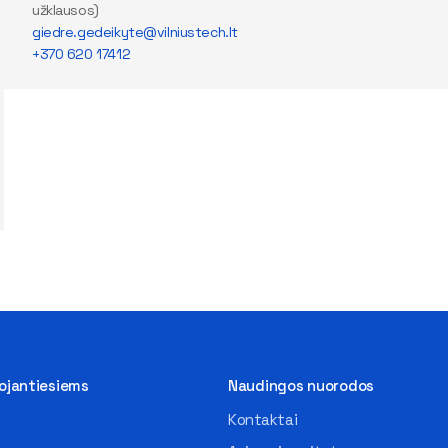
užklausos)
giedre.gedeikyte@vilniustech.lt
+370 620 17412
tojantiesiems
Naudingos nuorodos
Kontaktai