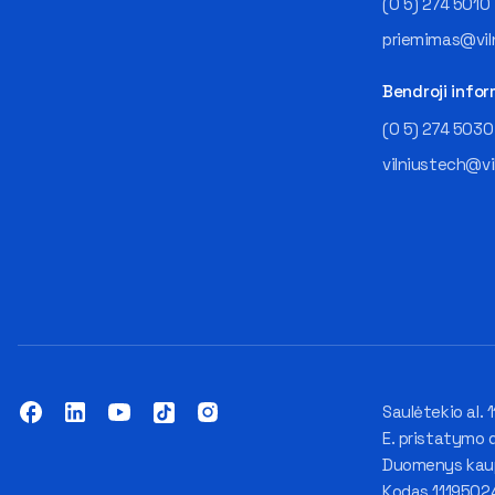
(0 5) 274 5010
priemimas@viln
Bendroji infor
(0 5) 274 5030
vilniustech@vi
Saulėtekio al. 1
E. pristatymo 
Duomenys kaupi
Kodas 1119502