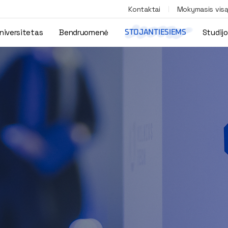
Kontaktai
Mokymasis vis
niversitetas
Bendruomenė
Studij
STOJANTIESIEMS