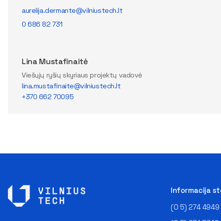
aurelija.dermante@vilniustech.lt
0 686 82 731
Lina Mustafinaitė
Viešųjų ryšių skyriaus projektų vadovė
lina.mustafinaite@vilniustech.lt
+370 662 70095
Informacija s
(0 5) 274 4949