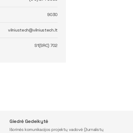
9030
vilniustech@vilniustech.lt
S1(SRC) 702
Giedrė Gedeikytė
Išorinės komunikacijos projektų vadovė (žurnalistų