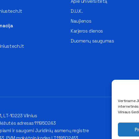
Apie universitetą
iustech.lt
D.U.K.
Naujienos
macija
Karjeros dienos
Duomenų saugumas
lniustech.lt
Vertiname Jū
internetinė
Vilniaus Ged
1, LT-10223 Vilnius
dėžutės adresas 111950243
Pr
ami ir saugomi Juridinių asmenų registre
43, PVM mokėtojo kodas LT119502413