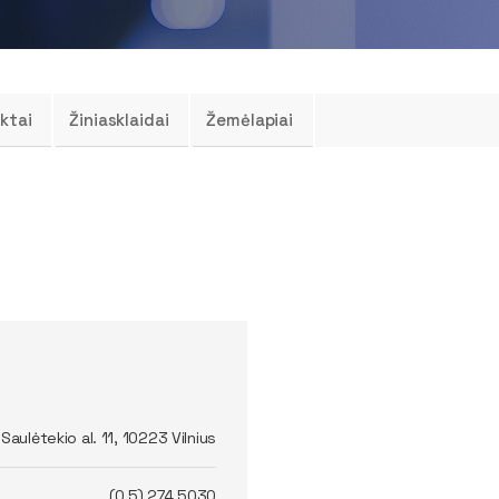
ktai
Žiniasklaidai
Žemėlapiai
Saulėtekio al. 11, 10223 Vilnius
(0 5) 274 5030