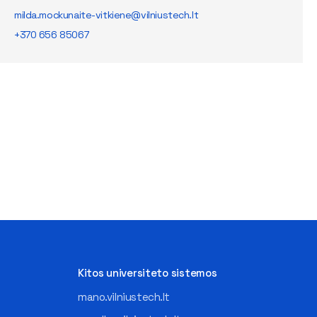
milda.mockunaite-vitkiene@vilniustech.lt
+370 656 85067
Kitos universiteto sistemos
mano.vilniustech.lt