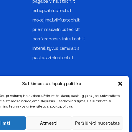
pagalba.vilniustech.lt
eshop.vilniustech.lt
mokejimai.vilniustech.lt
priemimas.vilniustech.lt
conferences.vilniustech.lt
Interaktyvus žemėlapis
pastas.vilniustech.lt
Sutikimas su slapukų politika
sų privatumą ir siekdami užtikrinti teikiamų paslaugų kokybę, universiteto
se sistemose naudojame slapukus. Tęsdami naršymą Jūs sutinkate su
imino technikos universiteto slapukų politika.
iimti
Atmesti
Peržiūrėti nuostatas