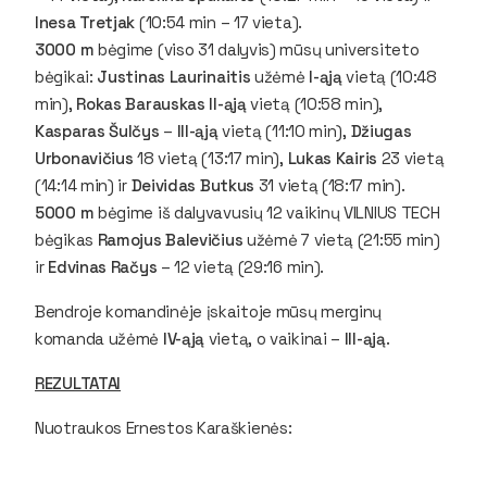
Inesa Tretjak
(10:54 min – 17 vieta).
3000 m
bėgime (viso 31 dalyvis) mūsų universiteto
bėgikai:
Justinas Laurinaitis
užėmė
I-ąją
vietą (10:48
min),
Rokas Barauskas
II-ąją
vietą (10:58 min),
Kasparas Šulčys
–
III-ąją
vietą (11:10 min),
Džiugas
Urbonavičius
18 vietą (13:17 min),
Lukas Kairis
23 vietą
(14:14 min) ir
Deividas Butkus
31 vietą (18:17 min).
5000 m
bėgime iš dalyvavusių 12 vaikinų VILNIUS TECH
bėgikas
Ramojus Balevičius
užėmė 7 vietą (21:55 min)
ir
Edvinas Račys
– 12 vietą (29:16 min).
Bendroje komandinėje įskaitoje mūsų merginų
komanda užėmė
IV-ąją
vietą, o vaikinai –
III-ąją
.
REZULTATAI
Nuotraukos Ernestos Karaškienės: