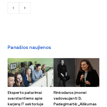
Panašios naujienos
Eksperto patarimai
Rinkodaros įmonei
svarstantiems apie
vadovaujanti D.
karjerą IT sektoriuje
Padegimaitė: „Aiškumas