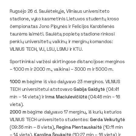
Rugsėjo 26 d. Saulėtekyje, Vilniaus universiteto
stadione, vyko kasmetinis Lietuvos studentų kroso
čempionatas Jono Pipynės ir Felicijos Karoblienės
taurėms laimėti. Saulėtą popietę stadione rinkosi
penkių universitetų vaikinų ir merginų komandos:
VILNIUS TECH, VU, LSU, LSMU ir KTU.
Sportininkai varžėsi skirtingose distancijose: merginos
– 1000 m ir 2000 m., vaikinai – 3000 m ir 5000 m.
1000 m
bėgime iš viso dalyvavo 23 merginos. VILNIUS
TECH universitetui atstovavo
Gabija Gaidytė
(04:41
min – 14 vieta) ir
Irma Maciulevičiūtė
(04:46 min – 16
vieta).
2000 m
bėgime dalyvavo 17 merginų, iš kurių keturios
VILNIUS TECH universiteto studentės:
Gerda Veikutytė
(09:36 min – 8 vieta),
Regina Plentauskaitė
(10:11 min
– 14 vieta),
Karolina Špukaitė
(10:27 min – 16 vieta) ir