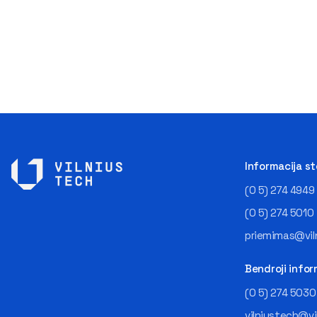
Informacija s
(0 5) 274 4949
(0 5) 274 5010
priemimas@viln
Bendroji infor
(0 5) 274 5030
vilniustech@vi