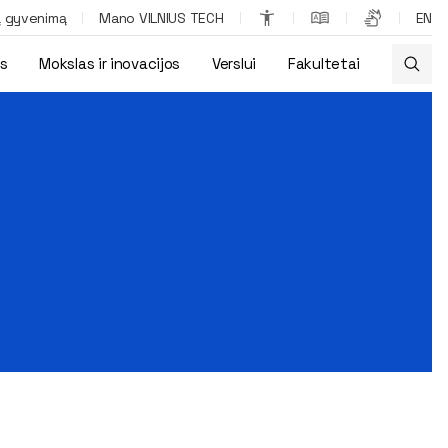
ą gyvenimą
Mano VILNIUS TECH
EN
os
Mokslas ir inovacijos
Verslui
Fakultetai