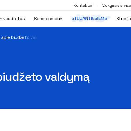
Kontaktai
Mokymasis vis
niversitetas
Bendruomenė
Studij
STOJANTIESIEMS
a apie biudžeto valdymą
 biudžeto valdymą