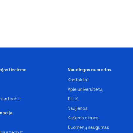
tojantiesiems
Naudingos nuorodos
Kontaktai
Apie universitetą
iustech.lt
D.U.K.
Naujienos
macija
Karjeros dienos
Duomenų saugumas
lniustech.lt