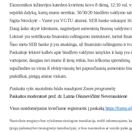
Ekonomikos inžinerijos katedros kvietimu
kovo 8 dieną, 12:10 val
. 
nepirkti dalykų, kurių mums nereikia. 50/30/20 biudžeto valdymo taisy
Sigita Strockytė – Varnė yra VGTU alumni. SEB banke sukaupsi 16-kos
Daug laiko skyrė klientams, nagrinėjant asmeninių finansų valdymo 
Lektorė yra sertifikuota finansinio raštingumo instruktorė, turinti fi
Šiuo metu SEB banke ji yra atsakinga, už finansinio raštingumo ir tva
Paskaitoje lektorė kalbės apie biudžeto valdymo taisykles ir kaip yra sv
vartojame, daugiau nei mums iš tiesų reikia, bus ieškoma sprendimų, ka
supažindins su viena iš efektyviausių bei paprasčiausių asmeninio biu
praktiškai, pinigų atsiras viskam.
Paskaita vyks nuotoliniu būdu naudojant Zoom programėlę
Paskaitos moderatorė prof. dr. Laima Okunevičiūtė Neverauskienė
Visus susidomėjusius kviečiame registruotis į paskaitą
https://forms
Nuotolinis renginys bus vykdomas tiesiogine transliacija, todėl informuojame, ka
(jeigu įrašoma) bei tiesioginėje transliacijoje, ir šios nuotraukos ar vaizdo įrašai 