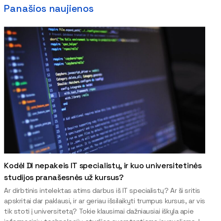
Panašios naujienos
Kodėl DI nepakeis IT specialistų, ir kuo universitetinės
studijos pranašesnės už kursus?
Ar dirbtinis intelektas atims darbus iš IT specialistų? Ar ši sritis
apskritai dar paklausi, ir ar geriau išsilaikyti trumpus kursus, ar vis
tik stoti į universitetą? Tokie klausimai dažniausiai iškyla apie