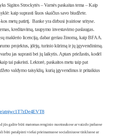
vyks Sigitos Strockytės – Varnės paskaitas tema –
Kaip
klė: kaip suprasti šiuos skaičius savo biudžete.
 metų patirtį. Banke yra dirbusi įvairiose srityse.
temas, kreditavimą, taupymo investavimo paslaugas.
nansų maklerio licenciją, dabar geriau žinomą, kaip BFAA.
rumo projektus, įdėjų, turinio kūrimą ir jų įgyvendinimą.
arbu jas suprasti bei jų laikytis. Aptars priežastis, kodėl
ip tai pakeisti. Lektorė, paskaitos metu taip pat
džeto valdymo taisyklių, kurią įgyvendinus ir pritaikius
.gle/atnjwc1T7zDe4EVT8
d jūs galite būti matomas renginio nuotraukose ar vaizdo įrašuose
gali būti patalpinti viešai prieinamuose socialiniuose tinkluose ar