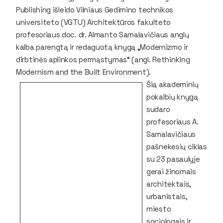
Publishing
išleido Vilniaus Gedimino technikos
universiteto (VGTU) Architektūros fakulteto
profesoriaus doc. dr. Almanto Samalavičiaus anglų
kalba parengtą ir redaguotą knygą „Modernizmo ir
dirbtinės aplinkos permąstymas“ (angl.
Rethinking
Modernism and the Built Environment
).
Šią akademinių
pokalbių knygą
sudaro
profesoriaus A.
Samalavičiaus
pašnekesių ciklas
su 23 pasaulyje
gerai žinomais
architektais,
urbanistais,
miesto
sociologais ir