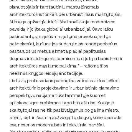
planuotojais ir tarptautiniu mastu žinomais
architektūros istorikais bei urbanistiniais mąstytojais,
ši knyga apžvelgia ir kritiškai analizuoja modernizmo
paveldą ir jo įtaką globaliai urbanizacijai. Savo laiku
pasirodantys, mąslūs ir mąstymą provokuojantys
pašnekesiai, kuriuos jos sudarytojas rengė penkerius
pastaruosius metus atmeta plačiai paplitusias
dogmas ir klaidingomis premisomis grįstą urbanistinio ir
architektūros mąstymo palikimą,“ – rašoma šios
neeilinės knygos leidėjų anotacijoje.
Lietuvių profesoriaus parengtas veikalas akina ieškoti
architektūrinio projektavimo ir urbanistinio planavimo
perspektyvų naujame tūkstantmetyje kuomet
aplinkosaugos problemos tapo itin aštrios. Knygoje
skaitytojai ras ne tik pasižvalgymus po galimą miestų
ateitį, bet ir išsamią apžvalgą tų dalykų, kurie pasirodė
esą nesenos modernybės intelektiniai pančiai.