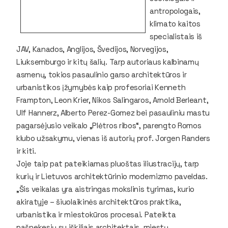
antropologais,
klimato kaitos
specialistais iš
JAV, Kanados, Anglijos, Švedijos, Norvegijos,
Liuksemburgo ir kitų šalių. Tarp autoriaus kalbinamų
asmenų, tokios pasaulinio garso architektūros ir
urbanistikos įžymybės kaip profesoriai Kenneth
Frampton, Leon Krier, Nikos Salingaros, Arnold Berleant,
Ulf Hannerz, Alberto Perez-Gomez bei pasauliniu mastu
pagarsėjusio veikalo „Plėtros ribos“, parengto Romos
klubo užsakymu, vienas iš autorių prof. Jorgen Randers
ir kiti.
Joje taip pat pateikiamas pluoštas iliustracijų, tarp
kurių ir Lietuvos architektūrinio modernizmo paveldas.
„Šis veikalas yra aistringas mokslinis tyrimas, kurio
akiratyje – šiuolaikinės architektūros praktika,
urbanistika ir miestokūros procesai. Pateikta
pašnekesių su iškiliais architektais, miestų