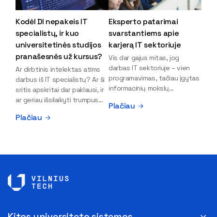
Kodėl DI nepakeis IT
Eksperto patarimai
specialistų, ir kuo
svarstantiems apie
universitetinės studijos
karjerą IT sektoriuje
pranašesnės už kursus?
Vis dar gajus mitas, jog
darbas IT sektoriuje – vien
Ar dirbtinis intelektas atims
programavimas, tačiau įgytas
darbus iš IT specialistų? Ar ši
informacinių mokslų
sritis apskritai dar paklausi, ir
išsilavinimas gali atverti kur
ar geriau išsilaikyti trumpus
Plačiau
kas daugiau durų ir net
kursus, ar vis tik stoti į
Plačiau
užauginti iki vadovų. Sparčiai
universitetą? Tokie klausimai
keičiantis technologijoms,
dažniausiai iškyla apie
šiandien darbo rinkoje trūksta
informacinių technologijų
dirbtinio intelekto (DI),
studijas svarstantiems
kibernetinio saugumo,
jaunuoliams. Iš šiuos ir kitus
debesijos ekspertų,
klausimus apie šio sektoriaus
duomenų analitikų.
ypatybes bei universitetinių
Apsispręsti dėl studijų
studijų pranašumą pasakoja
programos ar karjeros
VILNIUS TECH Fundamentinių
krypties neretai trukdo
mokslų fakulteto lektorius ir
Kitos universiteto sistemos