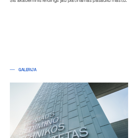
Šis akademinis leidinys jau platinamas pasauliu mastu.
GALERIJA