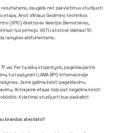
 rezultatams, daugelis net pakvietimus studijuoti
mo etapą. Anot Vilniaus Gedimino technikos
tro (SPIC) direktorės Valerijos Bernotienės,
kiriasi nuo pirmojo. VGTU atstovė dalinasi 10
da ramybės abiturientams.
. 17 val. Per tą laiką stojantysis, pageidaujantis
nimą turi pažymėti LAMA BPO informacinėje
 prašymas. Jame galima keisti pageidavimų
idavimų. Antrajame etape taip pat negalima keisti
obūdžio. Kvietimai studijuoti bus paskelbti
liau brandos atestato?