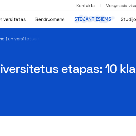
Kontaktai
Mokymasis vis
niversitetas
Bendruomenė
Studij
STOJANTIESIEMS
mo į universitetus etapas: 10 klausimų, kurie neramina abiturient
iversitetus etapas: 10 kl