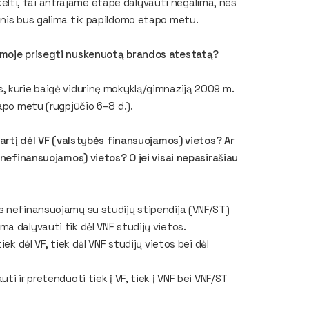
ti, tai antrajame etape dalyvauti negalima, nes
enis bus galima tik papildomo etapo metu.
temoje prisegti nuskenuotą brandos atestatą?
, kurie baigė vidurinę mokyklą/gimnaziją 2009 m.
apo metu (rugpjūčio 6–8 d.).
tartį dėl VF (valstybės finansuojamos) vietos? Ar
 nefinansuojamos) vietos? O jei visai nepasirašiau
s nefinansuojamų su studijų stipendija (VNF/ST)
a dalyvauti tik dėl VNF studijų vietos.
ek dėl VF, tiek dėl VNF studijų vietos bei dėl
i ir pretenduoti tiek į VF, tiek į VNF bei VNF/ST