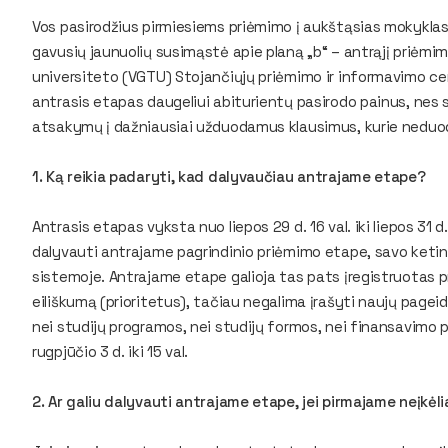
Vos pasirodžius pirmiesiems priėmimo į aukštąsias mokyklas
gavusių jaunuolių susimąstė apie planą „b“ – antrąjį priėmi
universiteto (VGTU) Stojančiųjų priėmimo ir informavimo cen
antrasis etapas daugeliui abiturientų pasirodo painus, nes s
atsakymų į dažniausiai užduodamus klausimus, kurie neduo
1. Ką reikia padaryti, kad dalyvaučiau antrajame etape?
Antrasis etapas vyksta nuo liepos 29 d. 16 val. iki liepos 31 d
dalyvauti antrajame pagrindinio priėmimo etape, savo keti
sistemoje. Antrajame etape galioja tas pats įregistruotas
eiliškumą (prioritetus), tačiau negalima įrašyti naujų page
nei studijų programos, nei studijų formos, nei finansavimo p
rugpjūčio 3 d. iki 15 val.
2. Ar galiu dalyvauti antrajame etape, jei pirmajame neįkė