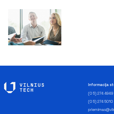
Informacija s
(0 5) 274 4949
(0 5) 274 5010
priemimas@viln