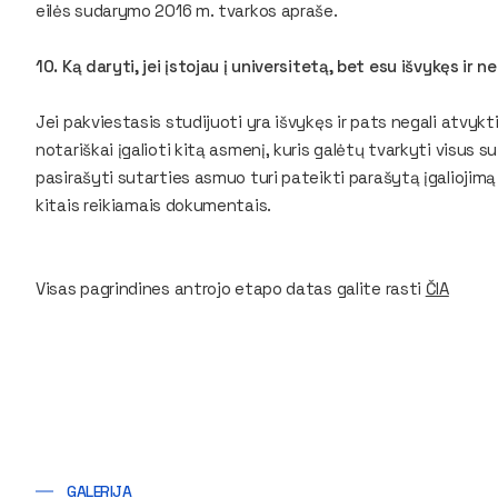
eilės sudarymo 2016 m. tvarkos apraše.
10. Ką daryti, jei įstojau į universitetą, bet esu išvykęs ir 
Jei pakviestasis studijuoti yra išvykęs ir pats negali atvykti
notariškai įgalioti kitą asmenį, kuris galėtų tvarkyti visus s
pasirašyti sutarties asmuo turi pateikti parašytą įgalioji
kitais reikiamais dokumentais.
Visas pagrindines antrojo etapo datas galite rasti
ČIA
GALERIJA