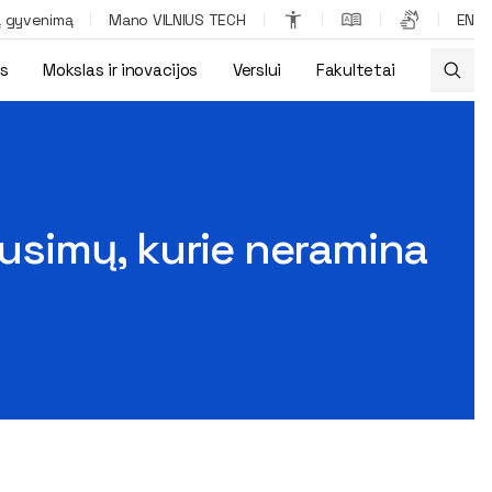
ą gyvenimą
Mano VILNIUS TECH
EN
os
Mokslas ir inovacijos
Verslui
Fakultetai
us
ausimų, kurie neramina