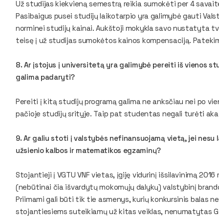
Už studijas kiekvieną semestrą reikia sumokėti per 4 savai
Pasibaigus pusei studijų laikotarpio yra galimybė gauti Vals
norminei studijų kainai. Aukštoji mokykla savo nustatyta tv
teisę į už studijas sumokėtos kainos kompensaciją. Patekimą 
8. Ar įstojus į universitetą yra galimybė pereiti iš vienos s
galima padaryti?
Pereiti į kitą studijų programą galima ne anksčiau nei po vi
pačioje studijų srityje. Taip pat studentas negali turėti ak
9. Ar galiu stoti į valstybės nefinansuojamą vietą, jei nesu l
užsienio kalbos ir matematikos egzaminų?
Stojantieji į VGTU VNF vietas, įgiję vidurinį išsilavinimą 2016 
(nebūtinai čia išvardytų mokomųjų dalykų) valstybinį bran
Priimami gali būti tik tie asmenys, kurių konkursinis balas 
stojantiesiems suteikiamų už kitas veiklas, nenumatytas G