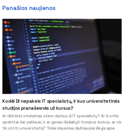
Panašios naujienos
Kodėl DI nepakeis IT specialistų, ir kuo universitetinės
studijos pranašesnės už kursus?
Ar dirbtinis intelektas atims darbus iš IT specialistų? Ar ši sritis
apskritai dar paklausi, ir ar geriau išsilaikyti trumpus kursus, ar vis
tik stoti į universitetą? Tokie klausimai dažniausiai iškyla apie