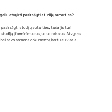
negaliu atvykti pasirašyti studijų sutarties?
 pasirašyti studijų sutarties, tada jis turi
u studijų įforminimu susijusius reikalus. Atvykęs
mą bei savo asmens dokumentą kartu su visais