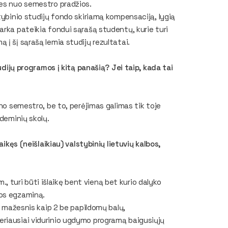
tes nuo semestro pradžios.
tybinio studijų fondo skiriamą kompensaciją, lygią
arka pateikia fondui sąrašą studentų, kurie turi
į šį sąrašą lemia studijų rezultatai.
tudijų programos į kitą panašią? Jei taip, kada tai
eno semestro, be to, perėjimas galimas tik toje
ademinių skolų.
aikęs (neišlaikiau) valstybinių lietuvių kalbos,
m., turi būti išlaikę bent vieną bet kurio dalyko
dos egzaminą.
ne mažesnis kaip 2 be papildomų balų,
eriausiai vidurinio ugdymo programą baigusiųjų