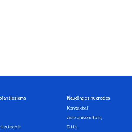
tojantiesiems
Naudingos nuorodos
Kontaktai
Apie universitetą
iustech.lt
D.U.K.