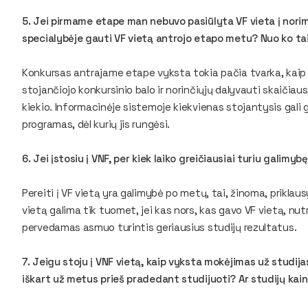
5. Jei pirmame etape man nebuvo pasiūlyta VF vieta į norimą
specialybėje gauti VF vietą antrojo etapo metu? Nuo ko tai
Konkursas antrajame etape vyksta tokia pačia tvarka, kaip 
stojančiojo konkursinio balo ir norinčiųjų dalyvauti skaičiaus,
kiekio. Informacinėje sistemoje kiekvienas stojantysis gali g
programas, dėl kurių jis rungėsi.
6. Jei įstosiu į VNF, per kiek laiko greičiausiai turiu galimybę
Pereiti į VF vietą yra galimybė po metų, tai, žinoma, priklaus
vietą galima tik tuomet, jei kas nors, kas gavo VF vietą, nutr
pervedamas asmuo turintis geriausius studijų rezultatus.
7. Jeigu stoju į VNF vietą, kaip vyksta mokėjimas už studij
iškart už metus prieš pradedant studijuoti? Ar studijų ka