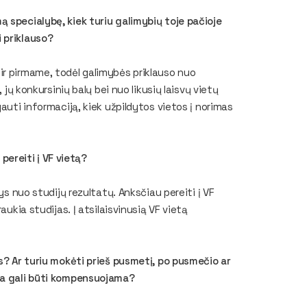
 specialybę, kiek turiu galimybių toje pačioje
 priklauso?
ir pirmame, todėl galimybės priklauso nuo
 jų konkursinių balų bei nuo likusių laisvų vietų
auti informaciją, kiek užpildytos vietos į norimas
 pereiti į VF vietą?
ys nuo studijų rezultatų. Anksčiau pereiti į VF
aukia studijas. Į atsilaisvinusią VF vietą
as? Ar turiu mokėti prieš pusmetį, po pusmečio ar
ina gali būti kompensuojama?