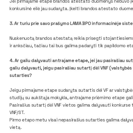
Jei pirmajame etape brandos atestato duomenys nebuvo įkel
konkursinė eilė jau sudaryta. Įkelti brandos atestato duom
3. Ar turiu prie savo prašymo LAMA BPO informacinėje sis
Nuskenuotą brandos atestatą reikia prisegti stojantiesiems
ir anksčiau, tačiau tai bus galima padaryti tik papildomo et
4. Ar galiu dalyvauti antrajame etape, jei jau pasirašiau su
galiu dalyvauti, jeigu pasirašiau sutartį dėl VNF (valstybės
sutarties?
Jeigu pirmajame etape sudaryta sutartis dėl VF ar valstybė
studijų su aukštąja mokykla, antrajame priėmimo etape galim
Pasirašius sutartį dėl VNF vietos galima dalyvauti konkurse ti
VNF/ST.
Pirmo etapo metu visai nepasirašius sutarties galima dalyvaut
vietą.