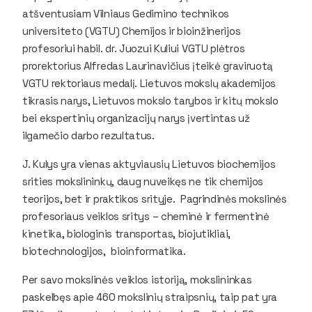
atšventusiam Vilniaus Gedimino technikos
universiteto (VGTU) Chemijos ir bioinžinerijos
profesoriui habil. dr. Juozui Kuliui VGTU plėtros
prorektorius Alfredas Laurinavičius įteikė graviruotą
VGTU rektoriaus medalį. Lietuvos mokslų akademijos
tikrasis narys, Lietuvos mokslo tarybos ir kitų mokslo
bei ekspertinių organizacijų narys įvertintas už
ilgamečio darbo rezultatus.
J. Kulys yra vienas aktyviausių Lietuvos biochemijos
srities mokslininkų, daug nuveikęs ne tik chemijos
teorijos, bet ir praktikos srityje. Pagrindinės mokslinės
profesoriaus veiklos sritys – cheminė ir fermentinė
kinetika, biologinis transportas, biojutikliai,
biotechnologijos, bioinformatika.
Per savo mokslinės veiklos istoriją, mokslininkas
paskelbęs apie 460 mokslinių straipsnių, taip pat yra