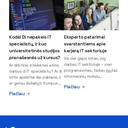
Kodėl DI nepakeis IT
Eksperto patarimai
specialistų, ir kuo
svarstantiems apie
universitetinės studijos
karjerą IT sektoriuje
pranašesnės už kursus?
Vis dar gajus mitas, jog
darbas IT sektoriuje – vien
Ar dirbtinis intelektas atims
programavimas, tačiau įgytas
darbus iš IT specialistų? Ar ši
informacinių mokslų
sritis apskritai dar paklausi, ir
išsilavinimas gali atverti kur
ar geriau išsilaikyti trumpus
Plačiau
kas daugiau durų ir net
kursus, ar vis tik stoti į
Plačiau
užauginti iki vadovų. Sparčiai
universitetą? Tokie klausimai
keičiantis technologijoms,
dažniausiai iškyla apie
šiandien darbo rinkoje trūksta
informacinių technologijų
dirbtinio intelekto (DI),
studijas svarstantiems
kibernetinio saugumo,
jaunuoliams. Iš šiuos ir kitus
debesijos ekspertų,
klausimus apie šio sektoriaus