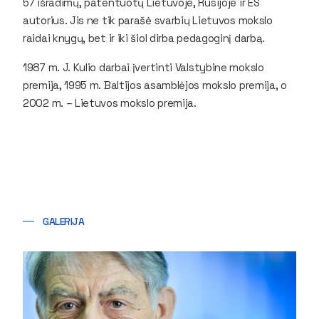
57 išradimų, patentuotų Lietuvoje, Rusijoje ir ES
autorius. Jis ne tik parašė svarbių Lietuvos mokslo
raidai knygų, bet ir iki šiol dirba pedagoginį darbą.
1987 m. J. Kulio darbai įvertinti Valstybine mokslo
premija, 1995 m. Baltijos asamblėjos mokslo premija, o
2002 m. – Lietuvos mokslo premija.
GALERIJA