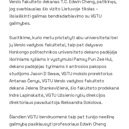
Verslo fakulteto dekanas T.C. Edwin Cheng, patikinęs,
jog svarbiausias šio vizito Lietuvoje tikslas –
išsiaiškinti galimas bendradarbiavimo su VGTU
galimybes.
Susitikime, kurio metu pristatyti abu universitetai bei
jų Verslo vadybos fakultetai, taip pat dalyvavo
Honkongo politechnikos universiteto dekano padėjėja
išoriniams ryšiams ir vystymuisi Pamsy Pun Zee Hui,
dekano padėjėjas tyrimams ir antrosios pakopos
studijoms Jason D Swaw, VGTU mokslo prorektorius
Antanas Čenys, VGTU Verslo vadybos fakulteto
dekanė Jelena Stankevičienė, šio fakulteto prodekanė
Indrė Lapinskaitė, VGTU Užsienio ryšių direkcijos
direktoriaus pavaduotoja Aleksandra Sokolova.
Šiandien VGTU bendruomenė taip pat turėjo neeilinę
galimybę pasiklausyti profesoriaus Edwin Cheng