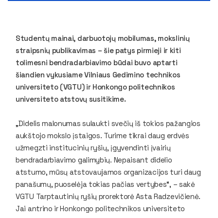
Studentų mainai, darbuotojų mobilumas, mokslinių
straipsnių publikavimas – šie patys pirmieji ir kiti
tolimesni bendradarbiavimo būdai buvo aptarti
šiandien vykusiame Vilniaus Gedimino technikos
universiteto (VGTU) ir Honkongo politechnikos
universiteto atstovų susitikime.
„Didelis malonumas sulaukti svečių iš tokios pažangios
aukštojo mokslo įstaigos. Turime tikrai daug erdvės
užmegzti institucinių ryšių, įgyvendinti įvairių
bendradarbiavimo galimybių. Nepaisant didelio
atstumo, mūsų atstovaujamos organizacijos turi daug
panašumų, puoselėja tokias pačias vertybes“, – sakė
VGTU Tarptautinių ryšių prorektorė Asta Radzevičienė.
Jai antrino ir Honkongo politechnikos universiteto