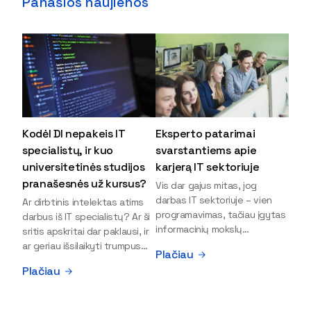
Panašios naujienos
Kodėl DI nepakeis IT
Eksperto patarimai
specialistų, ir kuo
svarstantiems apie
universitetinės studijos
karjerą IT sektoriuje
pranašesnės už kursus?
Vis dar gajus mitas, jog
darbas IT sektoriuje – vien
Ar dirbtinis intelektas atims
programavimas, tačiau įgytas
darbus iš IT specialistų? Ar ši
informacinių mokslų
sritis apskritai dar paklausi, ir
išsilavinimas gali atverti kur
ar geriau išsilaikyti trumpus
Plačiau
kas daugiau durų ir net
kursus, ar vis tik stoti į
Plačiau
užauginti iki vadovų. Sparčiai
universitetą? Tokie klausimai
keičiantis technologijoms,
dažniausiai iškyla apie
šiandien darbo rinkoje trūksta
informacinių technologijų