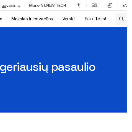
ą gyvenimą
Mano VILNIUS TECH
EN
os
Mokslas ir inovacijos
Verslui
Fakultetai
 geriausių pasaulio