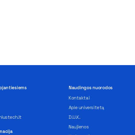
tojantiesiems
Naudingos nuorodos
Kontaktai
Apie universitetą
iustech.lt
D.U.K.
Naujienos
macija