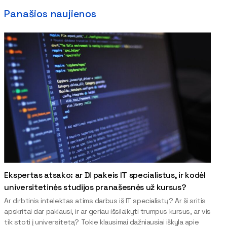
Panašios naujienos
Ekspertas atsako: ar DI pakeis IT specialistus, ir kodėl
universitetinės studijos pranašesnės už kursus?
Ar dirbtinis intelektas atims darbus iš IT specialistų? Ar ši sritis
apskritai dar paklausi, ir ar geriau išsilaikyti trumpus kursus, ar vis
tik stoti į universitetą? Tokie klausimai dažniausiai iškyla apie