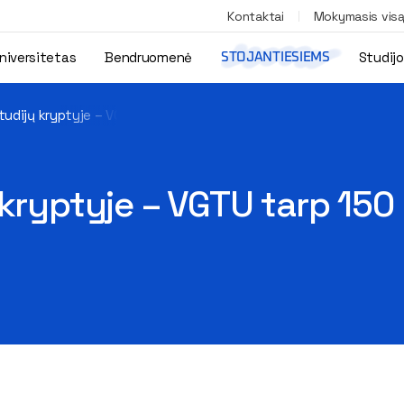
Kontaktai
Mokymasis vis
niversitetas
Bendruomenė
Studij
STOJANTIESIEMS
tudijų kryptyje – VGTU tarp 150 geriausių pasaulio universitetų
kryptyje – VGTU tarp 150