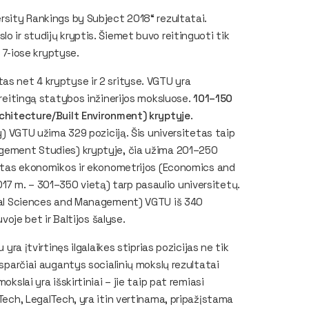
ersity Rankings by Subject 2018“ rezultatai.
o ir studijų kryptis. Šiemet buvo reitinguoti tik
r 7-iose kryptyse.
as net 4 kryptyse ir 2 srityse. VGTU yra
ą reitingą statybos inžinerijos moksluose.
101–150
Architecture/Built Environment) kryptyje
.
y) VGTU užima 329 poziciją. Šis universitetas taip
agement Studies) kryptyje, čia užima 201–250
iektas ekonomikos ir ekonometrijos (Economics and
7 m. – 301–350 vietą) tarp pasaulio universitetų.
cial Sciences and Management) VGTU iš 340
voje bet ir Baltijos šalyse.
yra įtvirtinęs ilgalaikes stiprias pozicijas ne tik
 sparčiai augantys socialinių mokslų rezultatai
kslai yra išskirtiniai – jie taip pat remiasi
nTech, LegalTech, yra itin vertinama, pripažįstama