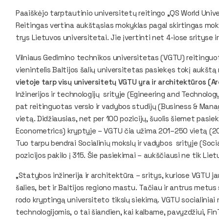
Paaiškėjo tarptautinio universitetų reitingo „QS World Univ
Reitingas vertina aukštąsias mokyklas pagal skirtingas moksl
trys Lietuvos universitetai. Jie įvertinti net 4-iose srityse i
Vilniaus Gedimino technikos universitetas (VGTU) reitinguot
vienintelis Baltijos šalių universitetas pasiekęs tokį aukšt
vietoje tarp visų universitetų VGTU yra ir architektūros (
Inžinerijos ir technologijų srityje (Egineering and Technolog
pat reitinguotas verslo ir vadybos studijų (Business & Man
vietą. Didžiausias, net per 100 pozicijų, šuolis šiemet pas
Econometrics) kryptyje – VGTU čia užima 201–250 vietą (201
Tuo tarpu bendrai Socialinių mokslų ir vadybos srityje (So
pozicijos pakilo į 315. Šie pasiekimai – aukščiausi ne tik Lietu
„Statybos inžinerija ir architektūra – sritys, kuriose VGTU jau 
šalies, bet ir Baltijos regiono mastu. Tačiau ir antrus metus
rodo kryptingą universiteto tikslų siekimą. VGTU socialiniai mo
technologijomis, o tai šiandien, kai kalbame, pavyzdžiui, Fi