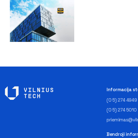
Informacija s
(0 5) 274 4949
(0 5) 274 5010
priemimas@viln
Bendroji infor