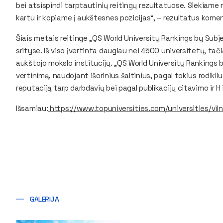
bei atsispindi tarptautinių reitingų rezultatuose. Siekiame ne
kartu ir kopiame į aukštesnes pozicijas“, – rezultatus kome
Šiais metais reitinge „QS World University Rankings by Sub
srityse. Iš viso įvertinta daugiau nei 4500 universitetų, tači
aukštojo mokslo institucijų. „QS World University Rankings 
vertinimą, naudojant išorinius šaltinius, pagal tokius rodikl
reputaciją tarp darbdavių bei pagal publikacijų citavimo ir H
Išsamiau:
https://www.topuniversities.com/universities/vil
GALERIJA