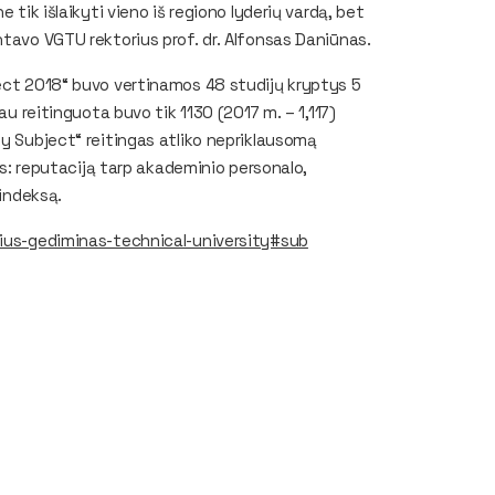
 tik išlaikyti vieno iš regiono lyderių vardą, bet
ntavo VGTU rektorius prof. dr. Alfonsas Daniūnas.
ject 2018“ buvo vertinamos 48 studijų kryptys 5
au reitinguota buvo tik 1130 (2017 m. – 1,117)
by Subject“ reitingas atliko nepriklausomą
ius: reputaciją tarp akademinio personalo,
 indeksą.
nius-gediminas-technical-university#sub