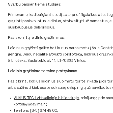
Svarbu baigiantiems studijas:
Primename, kad baigiant studijas ar prieš ilgalaikes atostog
grąžinti pasiskolintus leidinius, atsiskaityti už pamestus, s
susikaupusius delspinigius.
Pasiskolintų leidinių grąžinimas:
Leidinius grąžinti galite bet kuriuo paros metu į šalia Centr
įrenginį. Jeigu negalite atvykti į biblioteką, leidinius grąži
Biblioteka, Saulėtekio al. 14, LT-10223 Vilnius.
Leidinio grąžinimo termino pratęsimas:
Pasitikrinti, kokius leidinius šiuo metu turite ir kada juos tu
arba sužinoti kiek esate sukaupę delspinigių už pavėluotus gr
VILNIUS TECH virtualiojoje bibliotekoje,
prisijungę prie sav
kortelė/Išdavimai“ ;
telefonu (8-5) 274 49 00;