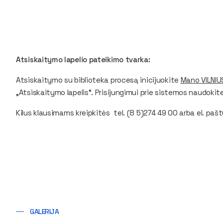
Atsiskaitymo lapelio pateikimo tvarka:
Atsiskaitymo su biblioteka procesą inicijuokite
Mano VILNI
„Atsiskaitymo lapelis“. Prisijungimui prie sistemos naudokit
Kilus klausimams kreipkitės tel. (8 5)274 49 00 arba el. paš
GALERIJA