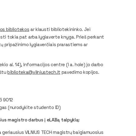
ios bibliotekos
ar klausti bibliotekininko. Jei
sti tokia pat arba lygiaverte knyga. Prieš perkant
ų pripažinimo lygiaverčiais prarastiems ar
io al. 14), Informacijos centre (I a. hole) jo darbo
aštu
biblioteka@vilniustech.lt
pavedimo kopijos.
5 9012
ygas (nurodykite studento ID)
us magistro darbus į eLABą talpyklą:
a geriausius VILNIUS TECH magistrų baigiamuosius