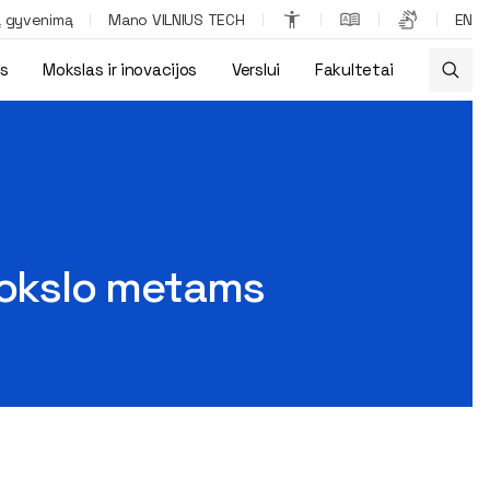
ą gyvenimą
Mano VILNIUS TECH
EN
os
Mokslas ir inovacijos
Verslui
Fakultetai
 mokslo metams