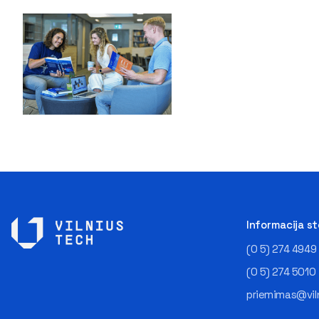
Informacija s
(0 5) 274 4949
(0 5) 274 5010
priemimas@viln