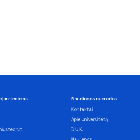
tojantiesiems
Naudingos nuorodos
Kontaktai
Apie universitetą
iustech.lt
D.U.K.
Naujienos