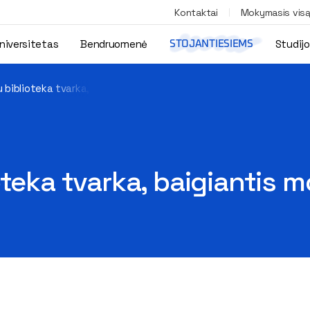
Kontaktai
Mokymasis vis
niversitetas
Bendruomenė
Studij
STOJANTIESIEMS
 biblioteka tvarka, baigiantis mokslo metams
oteka tvarka, baigiantis