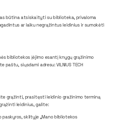
as būtina atsiskaityti su biblioteka, privaloma
ugadintus ar laiku negrąžintus leidinius ir sumokėti
inės bibliotekos įėjimo esantį knygų grąžinimo
nkite paštu, siųsdami adresu: VILNIUS TECH
rite grąžinti, prasitęsti leidinio gražinimo terminą
ąžinti leidinius, galite:
o paskyros, skiltyje „Mano bibliotekos