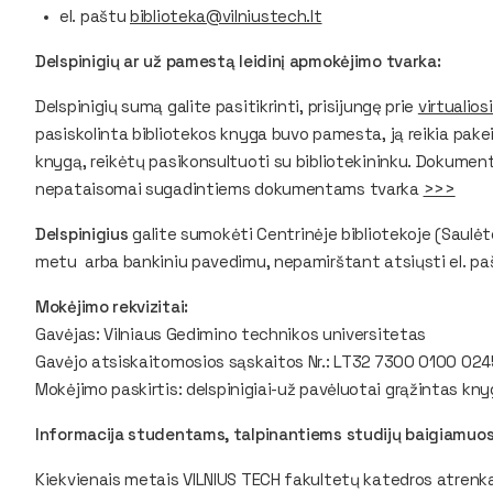
el. paštu
biblioteka@vilniustech.lt
Delspinigių ar už pamestą leidinį apmokėjimo tvarka:
Delspinigių sumą galite pasitikrinti, prisijungę prie
virtualios
pasiskolinta bibliotekos knyga buvo pamesta, ją reikia pakei
knygą, reikėtų pasikonsultuoti su bibliotekininku. Dokument
nepataisomai sugadintiems dokumentams tvarka
>>>
Delspinigius
galite sumokėti Centrinėje bibliotekoje (Saulėtek
metu arba bankiniu pavedimu, nepamirštant atsiųsti el. p
Mokėjimo rekvizitai:
Gavėjas
: Vilniaus Gedimino technikos universitetas
Gavėjo atsiskaitomosios sąskaitos Nr.:
LT32 7300 0100 024
Mokėjimo paskirtis:
delspinigiai-už pavėluotai grąžintas kn
Informacija studentams, talpinantiems studijų baigiamuosi
Kiekvienais metais VILNIUS TECH fakultetų katedros atrenk