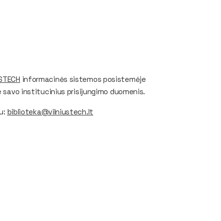
USTECH
informacinės sistemos posistemėje
e savo institucinius prisijungimo duomenis.
tu:
biblioteka@vilniustech.lt