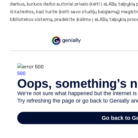
darbus, kuriuos darbo autoriai privalo įkelti į eLABą talpykl
iš katedros, kad turite įkelti savo studijų baigiamąjį magis
bibliotekos sistemą, pradėkite įkėlimo į eLABą talpyklą pro