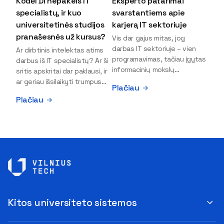
Kodėl DI nepakeis IT
Eksperto patarimai
specialistų, ir kuo
svarstantiems apie
universitetinės studijos
karjerą IT sektoriuje
pranašesnės už kursus?
Vis dar gajus mitas, jog
darbas IT sektoriuje – vien
Ar dirbtinis intelektas atims
programavimas, tačiau įgytas
darbus iš IT specialistų? Ar ši
informacinių mokslų
sritis apskritai dar paklausi, ir
išsilavinimas gali atverti kur
ar geriau išsilaikyti trumpus
Plačiau
kas daugiau durų ir net
kursus, ar vis tik stoti į
Plačiau
užauginti iki vadovų. Sparčiai
universitetą? Tokie klausimai
keičiantis technologijoms,
dažniausiai iškyla apie
šiandien darbo rinkoje trūksta
informacinių technologijų
dirbtinio intelekto (DI),
studijas svarstantiems
kibernetinio saugumo,
jaunuoliams. Iš šiuos ir kitus
debesijos ekspertų,
klausimus apie šio sektoriaus
duomenų analitikų.
ypatybes bei universitetinių
Apsispręsti dėl studijų
studijų pranašumą pasakoja
programos ar karjeros
VILNIUS TECH Fundamentinių
krypties neretai trukdo
mokslų fakulteto lektorius ir
Kitos universiteto sistemos
abejonės ir nežinomybė. Kaip
Skaitmeninės gynybos
tik šiuo metu svarstantiems,
kompetencijų centro