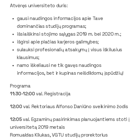
Atvėręs universiteto duris:
gausi naudingos informacijos apie Tave
dominančias studijų programas;
išsiaiškinsi stojimo sąlygas 2019 m. bei 2020 m.;
išgirsi apie plačias karjeros galimybes;
sulauksi profesionalių atsakymų į visus iškilusius
klausimus;
namo iškeliausi ne tik gavęs naudingos
informacijos, bet ir kupinas neišdildomų įspūdžių!
Programa
11:30-12:00
val. Registracija
12:00
val. Rektoriaus Alfonso Daniūno sveikinimo žodis
12:05
val. Egzaminų pasirinkimas planuojantiems stoti į
universitetą 2019 metais
Romualdas Kliukas, VGTU studijų prorektorius