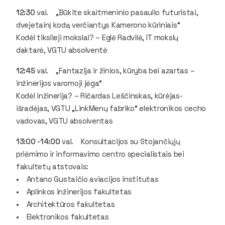
12:30
val. „Būkite skaitmeninio pasaulio futuristai,
dvejetainį kodą verčiantys Kamerono kūriniais“
Kodėl tikslieji mokslai? – Eglė Radvilė, IT mokslų
daktarė, VGTU absolventė
12:45
val. „Fantazija ir žinios, kūryba bei azartas –
inžinerijos varomoji jėga“
Kodėl inžinerija? – Ričardas Leščinskas, kūrėjas-
išradėjas, VGTU „LinkMenų fabriko“ elektronikos cecho
vadovas, VGTU absolventas
13:00 -14:00
val. Konsultacijos su Stojančiųjų
priėmimo ir informavimo centro specialistais bei
fakultetų atstovais:
• Antano Gustaičio aviacijos institutas
• Aplinkos inžinerijos fakultetas
• Architektūros fakultetas
• Elektronikos fakultetas