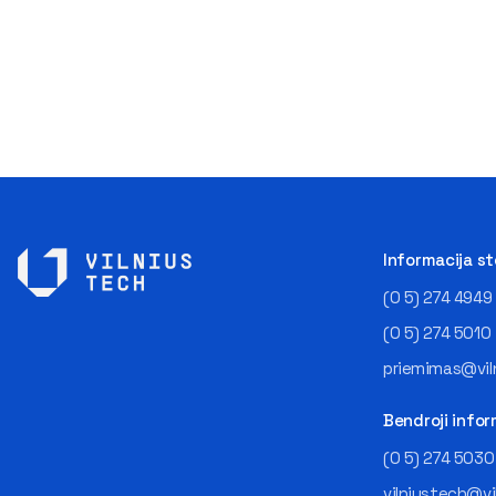
Informacija s
(0 5) 274 4949
(0 5) 274 5010
priemimas@viln
Bendroji infor
(0 5) 274 5030
vilniustech@vi