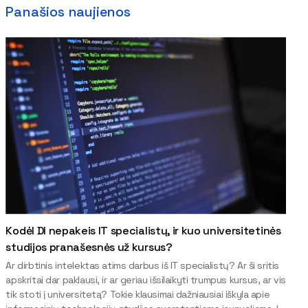
Panašios naujienos
Kodėl DI nepakeis IT specialistų, ir kuo universitetinės
studijos pranašesnės už kursus?
Ar dirbtinis intelektas atims darbus iš IT specialistų? Ar ši sritis
apskritai dar paklausi, ir ar geriau išsilaikyti trumpus kursus, ar vis
tik stoti į universitetą? Tokie klausimai dažniausiai iškyla apie