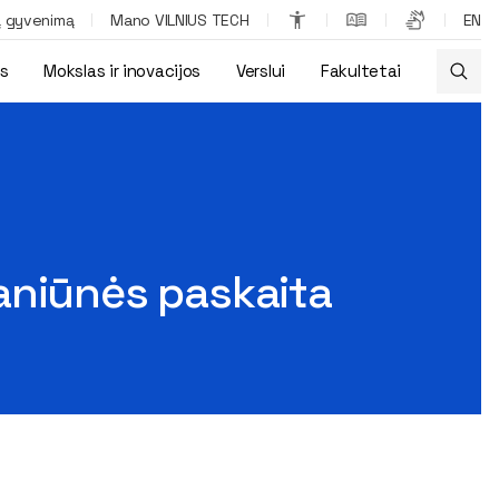
ą gyvenimą
Mano VILNIUS TECH
EN
os
Mokslas ir inovacijos
Verslui
Fakultetai
aniūnės paskaita