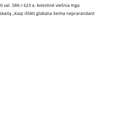
0 val. SRK-I 623 a.
kviestinė viešnia Inga
skaitą „Kaip išlikti globalia šeima neprarandant