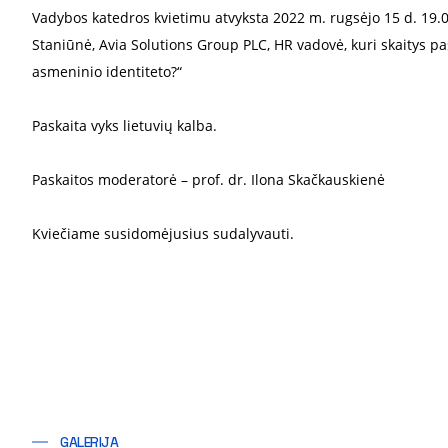
Vadybos katedros kvietimu atvyksta
2022 m. rugsėjo
15
d. 19.0
Staniūnė, Avia Solutions Group PLC, HR vadovė, kuri skaitys pa
asmeninio identiteto?“
Paskaita vyks lietuvių kalba.
Paskaitos moderatorė
–
prof. dr. Ilona Skačkauskienė
Kviečiame susidomėjusius sudalyvauti.
GALERIJA