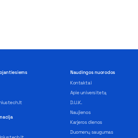
tojantiesiems
Naudingos nuorodos
Kontaktai
Apie universitetą
iustech.lt
D.U.K.
Naujienos
macija
Karjeros dienos
Duomenų saugumas
lniustech.lt