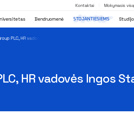
Kontaktai
Mokymasis vis
niversitetas
Bendruomenė
Studij
STOJANTIESIEMS
Group PLC, HR vadovės Ingos Staniūnės paskaita
PLC, HR vadovės Ingos St