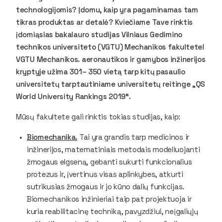
technologijomis? Įdomu, kaip yra pagaminamas tam
tikras produktas ar detalė? Kviečiame Tave rinktis
įdomiąsias bakalauro studijas Vilniaus Gedimino
technikos universiteto (VGTU) Mechanikos fakultete!
VGTU Mechanikos. aeronautikos ir gamybos inžinerijos
kryptyje užima 301– 350 vietą tarp kitų pasaulio
universitetų tarptautiniame universitetų reitinge „QS
World University Rankings 2019“.
Mūsų fakultete gali rinktis tokias studijas, kaip:
Biomechanika.
Tai yra
grandis tarp medicinos ir
inžinerijos, matematiniais metodais modeliuojanti
žmogaus elgseną, gebanti sukurti funkcionalius
protezus ir, įvertinus visas aplinkybes, atkurti
sutrikusias žmogaus ir jo kūno dalių funkcijas.
Biomechanikos inžinieriai taip pat projektuoja ir
kuria reabilitacinę techniką, pavyzdžiui, neįgaliųjų