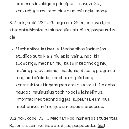
procesus ir valdymo principus – pavyzdžiui,
konkrečią tuos įrenginius gaminsiančią įmonę.
Sužinok, kodėl VGTU Gamybos inžinerijos ir valdymo
studentė Monika pasirinko šias studijas, paspausdus
čia
!
Mechanikos inžinerija.
Mechanikos inžinerijos
studijos suteikia žinių apie įvairių, net itin
sudėtingų, mechaninių įtaisų ir technologinių
mašinų projektavimą ir valdymą. Studijų programa
rengiami būsimieji mechaninių sistemų
konstruktoriai ir gamybos organizatoriai. Jie geba
naudoti naujausius technologijų laimėjimus,
informacines technologijas, supranta esminius
mechanikos inžinerijos principus ir procesus.
Sužinok, kodėl VGTU Mechanikos inžinerijos studentas
Rytenis pasirinko šias studijas, paspausdus
čia
!