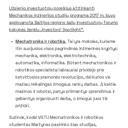
Užsienio investuotojų poreikius atitinkanti
Mechanikos inžinerijos studijų programa 2017 m. buvo
apdovanota Baltijos regiono šalių investuotojų forumo
kokybės ženklu „Investorsʼ Spotlight“.
Mechatronika ir robotika.
Tai yra mokslas, kuriame
itin susijusios visos pagrindinės inžinerinės kryptys:
mechanika, elektronika, elektrotechnika,
automatika, informatika. Būtent mechatronikos ir
robotikos specialistai labiausiai prisidėjo prie
ketvirtosios pramonės revoliucijos, dėl kurios vis
mažiau reikalingas žmogaus rankų darbas. Jį keičia
mašinos ir robotai, patys priimantys sprendimus ir
gebantys organizuoti darbą, o žmogus juos tik
prižiūri.
Sužinok, kodėl VGTU Mechatronikos ir robotikos
studentas Martynas pasirinko šias studijas,