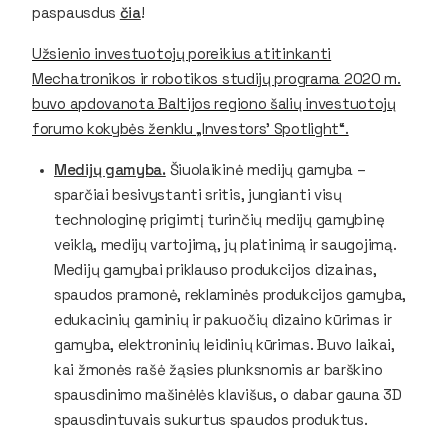
paspausdus
čia
!
Užsienio investuotojų poreikius atitinkanti
Mechatronikos ir robotikos studijų programa 2020 m.
buvo apdovanota Baltijos regiono šalių investuotojų
forumo kokybės ženklu „Investorsʼ Spotlight“.
Medijų gamyba.
Šiuolaikinė medijų gamyba –
sparčiai besivystanti sritis, jungianti visų
technologinę prigimtį turinčių medijų gamybinę
veiklą, medijų vartojimą, jų platinimą ir saugojimą.
Medijų gamybai priklauso produkcijos dizainas,
spaudos pramonė, reklaminės produkcijos gamyba,
edukacinių gaminių ir pakuočių dizaino kūrimas ir
gamyba, elektroninių leidinių kūrimas. Buvo laikai,
kai žmonės rašė žąsies plunksnomis ar barškino
spausdinimo mašinėlės klavišus, o dabar gauna 3D
spausdintuvais sukurtus spaudos produktus.