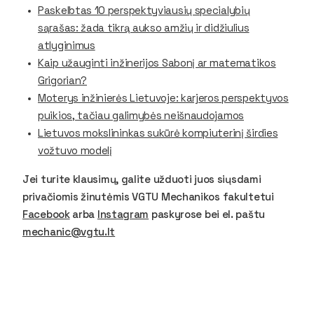
Paskelbtas 10 perspektyviausių specialybių
sąrašas: žada tikrą aukso amžių ir didžiulius
atlyginimus
Kaip užauginti inžinerijos Sabonį ar matematikos
Grigorian?
Moterys inžinierės Lietuvoje: karjeros perspektyvos
puikios, tačiau galimybės neišnaudojamos
Lietuvos mokslininkas sukūrė kompiuterinį širdies
vožtuvo modelį
Jei turite klausimų, galite užduoti juos siųsdami
privačiomis žinutėmis VGTU Mechanikos fakultetui
Facebook
arba
Instagram
paskyrose bei el. paštu
mechanic@vgtu.lt