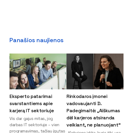
Panašios naujienos
Eksperto patarimai
Rinkodaros įmonei
svarstantiems apie
vadovaujanti D.
karjerą IT sektoriuje
Padegimaitė: „Aiškumas
dėl karjeros atsiranda
Vis dar gajus mitas, jog
veikiant, ne planuojant“
darbas IT sektoriuje – vien
programavimas, tačiau įgytas
„Kiekviena idėja, kuria tiki, yra