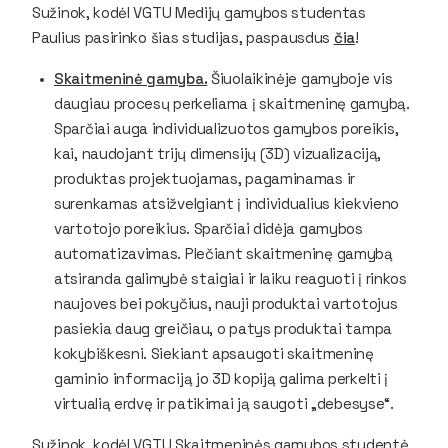
Sužinok, kodėl VGTU Medijų gamybos studentas
Paulius pasirinko šias studijas, paspausdus
čia
!
Skaitmeninė gamyba.
Šiuolaikinėje gamyboje vis
daugiau procesų perkeliama į skaitmeninę gamybą.
Sparčiai auga individualizuotos gamybos poreikis,
kai, naudojant trijų dimensijų (3D) vizualizaciją,
produktas projektuojamas, pagaminamas ir
surenkamas atsižvelgiant į individualius kiekvieno
vartotojo poreikius. Sparčiai didėja gamybos
automatizavimas. Plečiant skaitmeninę gamybą
atsiranda galimybė staigiai ir laiku reaguoti į rinkos
naujoves bei pokyčius, nauji produktai vartotojus
pasiekia daug greičiau, o patys produktai tampa
kokybiškesni. Siekiant apsaugoti skaitmeninę
gaminio informaciją jo 3D kopiją galima perkelti į
virtualią erdvę ir patikimai ją saugoti „debesyse“.
Sužinok, kodėl VGTU Skaitmeninės gamybos studentė