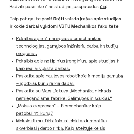
Radvilė pasirinko šias studijas, paspausdus
čia
!
Taip pat galite pasižiūrėti vaizdo įrašus apie studijas
ir kokie darbai vykdomi VGTU Mechanikos fakultete
Pokalbis apie išmaniąsias biomechanikos
technologijas, gamybos inžinierių darbą ir studijų
programą.
Pokalbis apie netipinius įrenginius, apie studijas ir
kaip realiai vyksta darbas.
Paskaita apie naujoves robotikoje ir medijų gamybą
– įgūdžiai, kurių reikia dabar!
Paskaita su Mars Lietuva „Mechanika niekada
nemiegančiame fabrike. Galimybės ir Iššūkiai.“
„Mokslo ekspresas“ – Biomechanika: kaip
patobulinti kūną?
Mokslo ritmu. Dirbtinis intelektas ir robotika
skverbiasi į darbo rinką. Kaip ateityje keisis