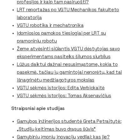
profesijos ir kaip tam pasiruošti?
LRT reportažas po VGTU Mechanikos fakulteto
laboratoriją
VGTU robotika ir mechatronika
Įdomiosios pamokos tiesiogiai per LRT su
pramoniniu robotu
Žemę atvėsinti siūlantis VGTU dėstytojas savo
eksperimentams pasitelks šilumos siurblius
Lūžus daiktui dažnai nesusimąstome, kokia to
pasekmė, tačiau jų gamintojai nenorėtų, kad tai
išnagrinėtų medžiagotyros mokslas
VGTU sėkmės istorijos: Edita Verbickaitė
VGTU sėkmės istorijos: Tomas Aksenavičius
Straipsniai apie studijas
Gamybos inžinerijos studentė Greta Petraitytė:
„Studijų keitimas buvo drąsus šūvis“
Gamybinių įmonių inovacijų vedliai: kas jie?