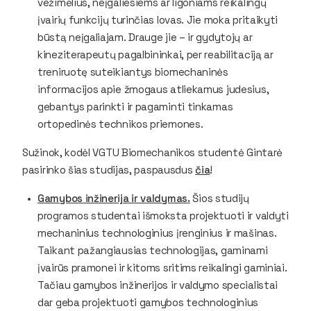
vežimėlius, neįgaliesiems ar ligoniams reikalingų
įvairių funkcijų turinčias lovas. Jie moka pritaikyti
būstą neįgaliajam. Drauge jie – ir gydytojų ar
kineziterapeutų pagalbininkai, per reabilitaciją ar
treniruotę suteikiantys biomechaninės
informacijos apie žmogaus atliekamus judesius,
gebantys parinkti ir pagaminti tinkamas
ortopedinės technikos priemones.
Sužinok, kodėl VGTU Biomechanikos studentė Gintarė
pasirinko šias studijas, paspausdus
čia
!
Gamybos inžinerija ir valdymas.
Šios studijų
programos studentai išmoksta projektuoti ir valdyti
mechaninius technologinius įrenginius ir mašinas.
Taikant pažangiausias technologijas, gaminami
įvairūs pramonei ir kitoms sritims reikalingi gaminiai.
Tačiau gamybos inžinerijos ir valdymo specialistai
dar geba projektuoti gamybos technologinius