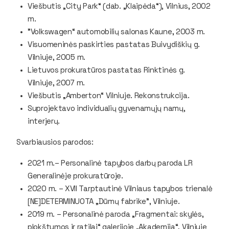
Viešbutis „City Park“ (dab. „Klaipėda“), Vilnius, 2002
m.
”Volkswagen“ automobilių salonas Kaune, 2003 m.
Visuomeninės paskirties pastatas Buivydiškių g.
Vilniuje, 2005 m.
Lietuvos prokuratūros pastatas Rinktinės g.
Vilniuje, 2007 m.
Viešbutis „Amberton“ Vilniuje. Rekonstrukcija.
Suprojektavo individualių gyvenamųjų namų,
interjerų.
Svarbiausios parodos:
2021 m.– Personalinė tapybos darbų paroda LR
Generalinėje prokuratūroje.
2020 m. – XVII Tarptautinė Vilniaus tapybos trienalė
[NE]DETERMINUOTA „Dūmų fabrike”, Vilniuje.
2019 m. – Personalinė paroda „Fragmentai: skylės,
plokštumos ir ratilai“ galerijoje „Akademija“, Vilniuje