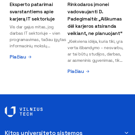
Eksperto patarimai
Rinkodaros įmonei
svarstantiems apie
vadovaujanti D.
karjerą IT sektoriuje
Padegimaitė: „Aiškumas
dėl karjeros atsiranda
Vis dar gajus mitas, jog
veikiant, ne planuojant“
darbas IT sektoriuje – vien
programavimas, tačiau įgytas
„Kiekviena idėja, kuria tiki, yra
informacinių mokslų
verta išbandymo – nesvarbu,
išsilavinimas gali atverti kur
ar tai būtų studijos, darbas,
Plačiau
kas daugiau durų ir net
ar asmeninis gyvenimas, tik
užauginti iki vadovų. Sparčiai
bandydamas naujus dalykus
Plačiau
keičiantis technologijoms,
atrandi, kas iš tiesų tau įdomu
šiandien darbo rinkoje trūksta
ir kur slypi tavo stiprybės“, –
dirbtinio intelekto (DI),
įsitikinusi skaitmeninės
kibernetinio saugumo,
rinkodaros specialistė, įmonės
debesijos ekspertų,
„Paperplanes“ vadovė Dovilė
duomenų analitikų.
Padegimaitė. Mergina tai
Apsispręsti dėl studijų
įrodo savo pavyzdžiu: VILNIUS
programos ar karjeros
TECH Verslo vadybos
krypties neretai trukdo
fakulteto alumnė į dabartinę
abejonės ir nežinomybė. Kaip
karjeros stotelę atėjo tik
Kitos universiteto sistemos
tik šiuo metu svarstantiems,