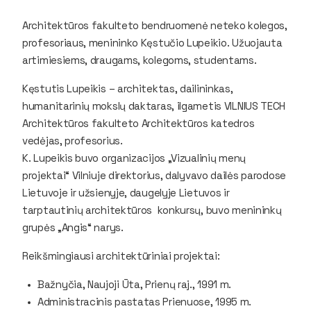
Architektūros fakulteto bendruomenė neteko kolegos,
profesoriaus, menininko Kęstučio Lupeikio. Užuojauta
artimiesiems, draugams, kolegoms, studentams.
Kęstutis Lupeikis – architektas, dailininkas,
humanitarinių mokslų daktaras, ilgametis VILNIUS TECH
Architektūros fakulteto Architektūros katedros
vedėjas, profesorius.
K. Lupeikis buvo organizacijos „Vizualinių menų
projektai“ Vilniuje direktorius, dalyvavo dailės parodose
Lietuvoje ir užsienyje, daugelyje Lietuvos ir
tarptautinių architektūros konkursų, buvo menininkų
grupės „Angis“ narys.
Reikšmingiausi architektūriniai projektai:
Bažnyčia, Naujoji Ūta, Prienų raj., 1991 m.
Administracinis pastatas Prienuose, 1995 m.