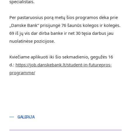
specialistais.
Per pastaruosius porą metų šios programos dėka prie
„Danske Bank“ prisijungė 76 šaunūs kolegos ir kolegės.
69 iš jų vis dar dirba banke ir net 30 tęsia darbus jau
nuolatinėse pozicijose.
Kviečiame aplikuoti iki šio sekmadienio, gegužės
16
d.
:
https://job.danskebank.lt/student-in-futurepros-
programme/
GALERIJA