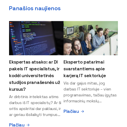
Panašios naujienos
Ekspertas atsako: ar DI
Eksperto patarimai
pakeis IT specialistus, ir
svarstantiems apie
kodėl universitetinės
karjerą IT sektoriuje
studijos pranašesnės už
Vis dar gajus mitas, jog
kursus?
darbas IT sektoriuje – vien
programavimas, tačiau įgytas
Ar dirbtinis intelektas atims
informacinių mokslų
darbus iš IT specialistų? Ar ši
išsilavinimas gali atverti kur
sritis apskritai dar paklausi, ir
Plačiau
kas daugiau durų ir net
ar geriau išsilaikyti trumpus
užauginti iki vadovų. Sparčiai
kursus, ar vis tik stoti į
Plačiau
keičiantis technologijoms,
universitetą? Tokie klausimai