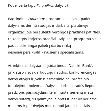
Kodėl verta tapti
FuturePros
dalyviu?
P
agrindinis
F
uturePros
programos tikslas – padėti
dalyviams derinti studijas ir darbą tarptautinėje
organizacijoje
bei suteikti
vertingos praktinės patirties,
reikalingos karjeros pradžiai
. T
aip pat
, programa siekia
padėti sėkmingai įsilieti į darbo rinką
neseniai
persikvalifikavusiems specialistams.
Atrinktiems dalyviams, įsidarbinus „Danske Bank“,
priklauso visos
darbuotojų naudos
, konkurencingas
darbo atlygis ir įvairūs asmeninio bei profesinio
tobulėjimo mokymai. Dalyviai darbus pradės liepos
pradžioje, pasirašydami terminuotą vienerių metų
darbo sutartį, su galimybe ją pratęsti dar vieneriems
metams ir per dvejus metus tapti jaunesniaisiais