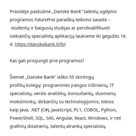
Prasidėjo paskutinė
„
Danske Bank
“
talentų ugdymo
programos
FuturePros
paraiškų teikimo savaitė –
student
ų ir baigusių studijas ar persikvalifikuoti
siekiančių specialistų aplikacijų laukiame iki gegužės
16
d.
https://danskebank.lt/fp
!
Kas gali prisijungti prie programos?
Šiemet
„
Danske Bank
“
iešk
o 55
skirtingų
profilių
koleg
ų: programinės įrangos inžinierių, IT
specialistų, verslo analitikų, konsultantų, duomenų
mokslininkų, dirbančių su technologijomis, tokios
kaip
Java, .NET (C#), JavaScript, PL1, COBOL, Python,
PowerShell, SQL, SAS, Angular, React, Windows
, ir net
grafinių dizainerių, talentų atrankų specialistų.