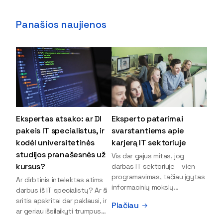
Panašios naujienos
Ekspertas atsako: ar DI
Eksperto patarimai
pakeis IT specialistus, ir
svarstantiems apie
kodėl universitetinės
karjerą IT sektoriuje
studijos pranašesnės už
Vis dar gajus mitas, jog
kursus?
darbas IT sektoriuje – vien
programavimas, tačiau įgytas
Ar dirbtinis intelektas atims
informacinių mokslų
darbus iš IT specialistų? Ar ši
išsilavinimas gali atverti kur
sritis apskritai dar paklausi, ir
Plačiau
kas daugiau durų ir net
ar geriau išsilaikyti trumpus
užauginti iki vadovų. Sparčiai
kursus, ar vis tik stoti į