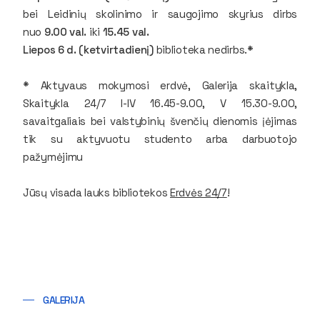
bei Leidinių skolinimo ir saugojimo skyrius dirbs
nuo
9.00 val.
iki
15.45
val.
Liepos 6 d. (ketvirtadienį)
biblioteka nedirbs.
*
*
Aktyvaus mokymosi erdvė, Galerija skaitykla,
Skaitykla 24/7 I-IV 16.45-9.00, V 15.30-9.00,
savaitgaliais bei valstybinių švenčių dienomis įėjimas
tik su aktyvuotu studento arba darbuotojo
pažymėjimu
Jūsų visada lauks bibliotekos
Erdvės 24/7
!
GALERIJA