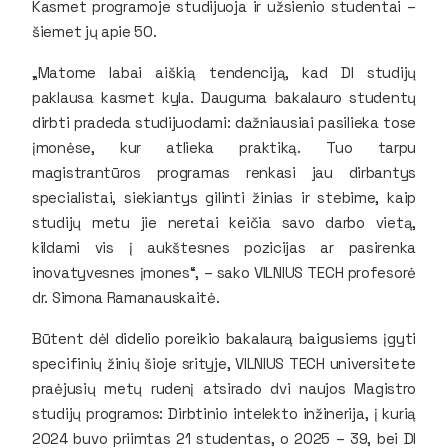
Kasmet programoje studijuoja ir užsienio studentai –
šiemet jų apie 50.
„Matome labai aiškią tendenciją, kad DI studijų
paklausa kasmet kyla. Dauguma bakalauro studentų
dirbti pradeda studijuodami: dažniausiai pasilieka tose
įmonėse, kur atlieka praktiką. Tuo tarpu
magistrantūros programas renkasi jau dirbantys
specialistai, siekiantys gilinti žinias ir stebime, kaip
studijų metu jie neretai keičia savo darbo vietą,
kildami vis į aukštesnes pozicijas ar pasirenka
inovatyvesnes įmones“, – sako VILNIUS TECH profesorė
dr. Simona Ramanauskaitė.
Būtent dėl didelio poreikio bakalaurą baigusiems įgyti
specifinių žinių šioje srityje, VILNIUS TECH universitete
praėjusių metų rudenį atsirado dvi naujos Magistro
studijų programos: Dirbtinio intelekto inžinerija, į kurią
2024 buvo priimtas 21 studentas, o 2025 – 39, bei DI