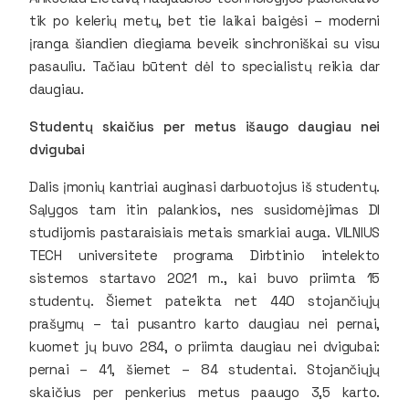
tik po kelerių metų, bet tie laikai baigėsi – moderni
įranga šiandien diegiama beveik sinchroniškai su visu
pasauliu. Tačiau būtent dėl to specialistų reikia dar
daugiau.
Studentų skaičius per metus išaugo daugiau nei
dvigubai
Dalis įmonių kantriai auginasi darbuotojus iš studentų.
Sąlygos tam itin palankios, nes susidomėjimas DI
studijomis pastaraisiais metais smarkiai auga. VILNIUS
TECH universitete programa Dirbtinio intelekto
sistemos startavo 2021 m., kai buvo priimta 15
studentų. Šiemet pateikta net 440 stojančiųjų
prašymų – tai pusantro karto daugiau nei pernai,
kuomet jų buvo 284, o priimta daugiau nei dvigubai:
pernai – 41, šiemet – 84 studentai. Stojančiųjų
skaičius per penkerius metus paaugo 3,5 karto.