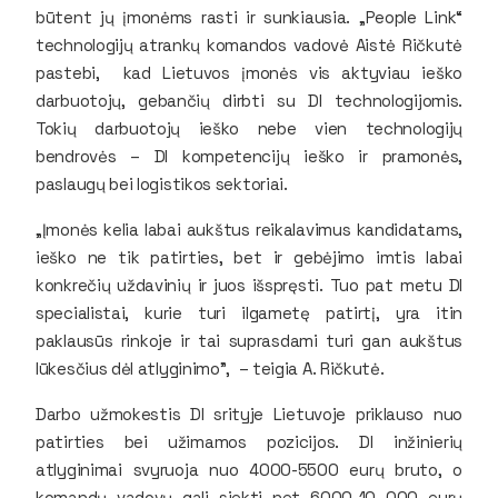
būtent jų įmonėms rasti ir sunkiausia. „People Link“
technologijų atrankų komandos vadovė Aistė Ričkutė
pastebi, kad Lietuvos įmonės vis aktyviau ieško
darbuotojų, gebančių dirbti su DI technologijomis.
Tokių darbuotojų ieško nebe vien technologijų
bendrovės – DI kompetencijų ieško ir pramonės,
paslaugų bei logistikos sektoriai.
„Įmonės kelia labai aukštus reikalavimus kandidatams,
ieško ne tik patirties, bet ir gebėjimo imtis labai
konkrečių uždavinių ir juos išspręsti. Tuo pat metu DI
specialistai, kurie turi ilgametę patirtį, yra itin
paklausūs rinkoje ir tai suprasdami turi gan aukštus
lūkesčius dėl atlyginimo”, – teigia A. Ričkutė.
Darbo užmokestis DI srityje Lietuvoje priklauso nuo
patirties bei užimamos pozicijos. DI inžinierių
atlyginimai svyruoja nuo 4000-5500 eurų bruto, o
komandų vadovų gali siekti net 6000-10 000 eurų