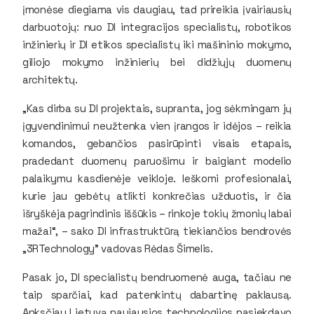
įmonėse diegiama vis daugiau, tad prireikia įvairiausių
darbuotojų: nuo DI integracijos specialistų, robotikos
inžinierių ir DI etikos specialistų iki mašininio mokymo,
giliojo mokymo inžinierių bei didžiųjų duomenų
architektų.
„Kas dirba su DI projektais, supranta, jog sėkmingam jų
įgyvendinimui neužtenka vien įrangos ir idėjos – reikia
komandos, gebančios pasirūpinti visais etapais,
pradedant duomenų paruošimu ir baigiant modelio
palaikymu kasdienėje veikloje. Ieškomi profesionalai,
kurie jau gebėtų atlikti konkrečias užduotis, ir čia
išryškėja pagrindinis iššūkis – rinkoje tokių žmonių labai
mažai“, – sako DI infrastruktūrą tiekiančios bendrovės
„3RTechnology” vadovas Rėdas Šimelis.
Pasak jo, DI specialistų bendruomenė auga, tačiau ne
taip sparčiai, kad patenkintų dabartinę paklausą.
Anksčiau Lietuvą naujausios technologijos pasiekdavo