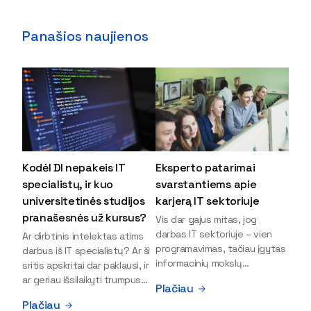
Panašios naujienos
Kodėl DI nepakeis IT
Eksperto patarimai
specialistų, ir kuo
svarstantiems apie
universitetinės studijos
karjerą IT sektoriuje
pranašesnės už kursus?
Vis dar gajus mitas, jog
darbas IT sektoriuje – vien
Ar dirbtinis intelektas atims
programavimas, tačiau įgytas
darbus iš IT specialistų? Ar ši
informacinių mokslų
sritis apskritai dar paklausi, ir
išsilavinimas gali atverti kur
ar geriau išsilaikyti trumpus
Plačiau
kas daugiau durų ir net
kursus, ar vis tik stoti į
Plačiau
užauginti iki vadovų. Sparčiai
universitetą? Tokie klausimai