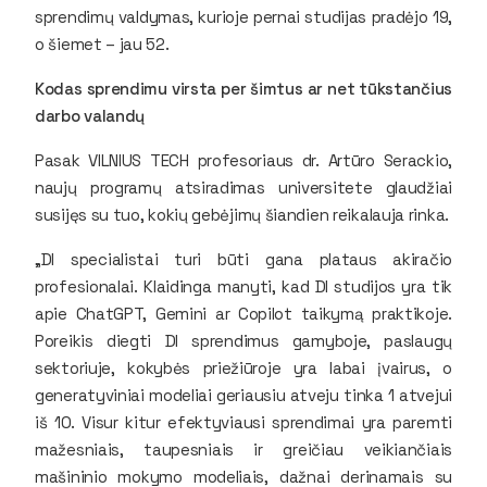
sprendimų valdymas, kurioje pernai studijas pradėjo 19,
o šiemet – jau 52.
Kodas sprendimu virsta per šimtus ar net tūkstančius
darbo valandų
Pasak VILNIUS TECH profesoriaus dr. Artūro Serackio,
naujų programų atsiradimas universitete glaudžiai
susijęs su tuo, kokių gebėjimų šiandien reikalauja rinka.
„DI specialistai turi būti gana plataus akiračio
profesionalai. Klaidinga manyti, kad DI studijos yra tik
apie ChatGPT, Gemini ar Copilot taikymą praktikoje.
Poreikis diegti DI sprendimus gamyboje, paslaugų
sektoriuje, kokybės priežiūroje yra labai įvairus, o
generatyviniai modeliai geriausiu atveju tinka 1 atvejui
iš 10. Visur kitur efektyviausi sprendimai yra paremti
mažesniais, taupesniais ir greičiau veikiančiais
mašininio mokymo modeliais, dažnai derinamais su