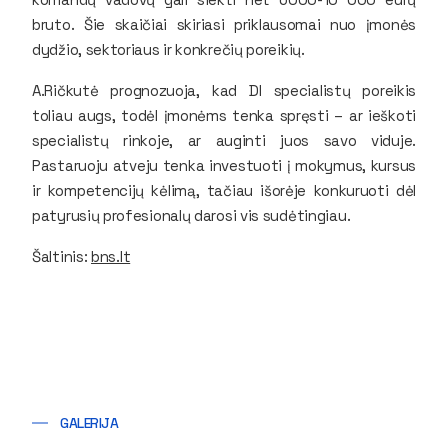
bruto. Šie skaičiai skiriasi priklausomai nuo įmonės
dydžio, sektoriaus ir konkrečių poreikių.
A.Ričkutė prognozuoja, kad DI specialistų poreikis
toliau augs, todėl įmonėms tenka spręsti – ar ieškoti
specialistų rinkoje, ar auginti juos savo viduje.
Pastaruoju atveju tenka investuoti į mokymus, kursus
ir kompetencijų kėlimą, tačiau išorėje konkuruoti dėl
patyrusių profesionalų darosi vis sudėtingiau.
Šaltinis
:
bns.lt
GALERIJA