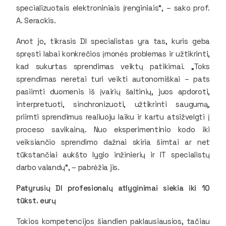
specializuotais elektroniniais įrenginiais“, – sako prof.
A. Serackis.
Anot jo, tikrasis DI specialistas yra tas, kuris geba
spręsti labai konkrečios įmonės problemas ir užtikrinti,
kad sukurtas sprendimas veiktų patikimai. „Toks
sprendimas neretai turi veikti autonomiškai – pats
pasiimti duomenis iš įvairių šaltinių, juos apdoroti,
interpretuoti, sinchronizuoti, užtikrinti saugumą,
priimti sprendimus realiuoju laiku ir kartu atsižvelgti į
proceso savikainą. Nuo eksperimentinio kodo iki
veiksiančio sprendimo dažnai skiria šimtai ar net
tūkstančiai aukšto lygio inžinierių ir IT specialistų
darbo valandų“, – pabrėžia jis.
Patyrusių DI profesionalų atlyginimai siekia iki 10
tūkst. eurų
Tokios kompetencijos šiandien paklausiausios, tačiau