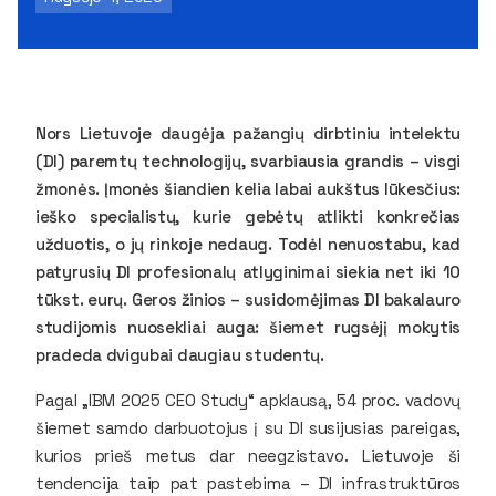
Nors Lietuvoje daugėja pažangių dirbtiniu intelektu
(DI) paremtų technologijų, svarbiausia grandis – visgi
žmonės. Įmonės šiandien kelia labai aukštus lūkesčius:
ieško specialistų, kurie gebėtų atlikti konkrečias
užduotis, o jų rinkoje nedaug. Todėl nenuostabu, kad
patyrusių DI profesionalų atlyginimai siekia net iki 10
tūkst. eurų. Geros žinios – susidomėjimas DI bakalauro
studijomis nuosekliai auga: šiemet rugsėjį mokytis
pradeda dvigubai daugiau studentų.
Pagal „IBM 2025 CEO Study“ apklausą, 54 proc. vadovų
šiemet samdo darbuotojus į su DI susijusias pareigas,
kurios prieš metus dar neegzistavo. Lietuvoje ši
tendencija taip pat pastebima – DI infrastruktūros