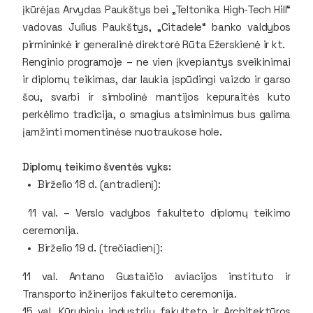
įkūrėjas Arvydas Paukštys bei „Teltonika High-Tech Hill“
vadovas Julius Paukštys, „Citadele“ banko valdybos
pirmininkė ir generalinė direktorė Rūta Ežerskienė ir kt.
Renginio programoje – ne vien įkvepiantys sveikinimai
ir diplomų teikimas, dar laukia įspūdingi vaizdo ir garso
šou, svarbi ir simbolinė mantijos kepuraitės kuto
perkėlimo tradicija, o smagius atsiminimus bus galima
įamžinti momentinėse nuotraukose hole.
Diplomų teikimo šventės vyks:
Birželio 18 d. (antradienį):
11 val. – Verslo vadybos fakulteto diplomų teikimo
ceremonija.
Birželio 19 d. (trečiadienį):
11 val. Antano Gustaičio aviacijos instituto ir
Transporto inžinerijos fakulteto ceremonija.
15 val. Kūrybinių industrijų fakulteto ir Architektūros