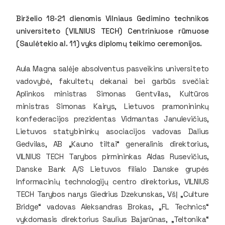
Birželio 18-21 dienomis Vilniaus Gedimino technikos
universiteto (VILNIUS TECH) Centriniuose rūmuose
(Saulėtekio al. 11) vyks diplomų teikimo ceremonijos.
Aula Magna salėje absolventus pasveikins universiteto
vadovybė, fakultetų dekanai bei garbūs svečiai:
Aplinkos ministras Simonas Gentvilas, Kultūros
ministras Simonas Kairys, Lietuvos pramonininkų
konfederacijos prezidentas Vidmantas Janulevičius,
Lietuvos statybininkų asociacijos vadovas Dalius
Gedvilas, AB „Kauno tiltai“ generalinis direktorius,
VILNIUS TECH Tarybos pirmininkas Aldas Rusevičius,
Danske Bank A/S Lietuvos filialo Danske grupės
Informacinių technologijų centro direktorius, VILNIUS
TECH Tarybos narys Giedrius Dzekunskas, VšĮ „Culture
Bridge“ vadovas Aleksandras Brokas, „FL Technics“
vykdomasis direktorius Saulius Bajarūnas, „Teltonika“