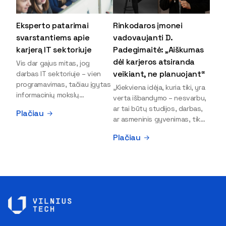
Eksperto patarimai
Rinkodaros įmonei
svarstantiems apie
vadovaujanti D.
karjerą IT sektoriuje
Padegimaitė: „Aiškumas
dėl karjeros atsiranda
Vis dar gajus mitas, jog
veikiant, ne planuojant“
darbas IT sektoriuje – vien
programavimas, tačiau įgytas
„Kiekviena idėja, kuria tiki, yra
informacinių mokslų
verta išbandymo – nesvarbu,
išsilavinimas gali atverti kur
ar tai būtų studijos, darbas,
Plačiau
kas daugiau durų ir net
ar asmeninis gyvenimas, tik
užauginti iki vadovų. Sparčiai
bandydamas naujus dalykus
Plačiau
keičiantis technologijoms,
atrandi, kas iš tiesų tau įdomu
šiandien darbo rinkoje trūksta
ir kur slypi tavo stiprybės“, –
dirbtinio intelekto (DI),
įsitikinusi skaitmeninės
kibernetinio saugumo,
rinkodaros specialistė, įmonės
debesijos ekspertų,
„Paperplanes“ vadovė Dovilė
duomenų analitikų.
Padegimaitė. Mergina tai
Apsispręsti dėl studijų
įrodo savo pavyzdžiu: VILNIUS
programos ar karjeros
TECH Verslo vadybos
krypties neretai trukdo
fakulteto alumnė į dabartinę