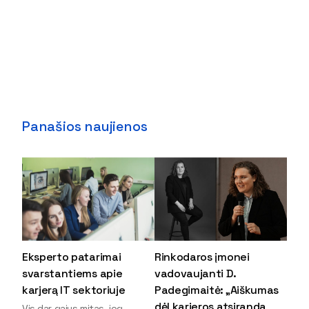
Panašios naujienos
Eksperto patarimai
Rinkodaros įmonei
svarstantiems apie
vadovaujanti D.
karjerą IT sektoriuje
Padegimaitė: „Aiškumas
dėl karjeros atsiranda
Vis dar gajus mitas, jog