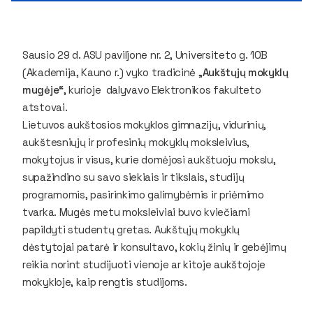
Sausio 29 d. ASU paviljone nr. 2, Universiteto g. 10B
(Akademija, Kauno r.) vyko tradicinė „
Aukštųjų mokyklų
mugėje“
, kurioje dalyvavo Elektronikos fakulteto
atstovai.
Lietuvos aukštosios mokyklos gimnazijų, vidurinių,
aukštesniųjų ir profesinių mokyklų moksleivius,
mokytojus ir visus, kurie domėjosi aukštuoju mokslu,
supažindino su savo siekiais ir tikslais, studijų
programomis, pasirinkimo galimybėmis ir priėmimo
tvarka. Mugės metu moksleiviai buvo kviečiami
papildyti studentų gretas. Aukštųjų mokyklų
dėstytojai patarė ir konsultavo, kokių žinių ir gebėjimų
reikia norint studijuoti vienoje ar kitoje aukštojoje
mokykloje, kaip rengtis studijoms.