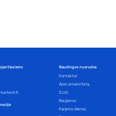
tojantiesiems
Naudingos nuorodos
Kontaktai
Apie universitetą
iustech.lt
D.U.K.
Naujienos
macija
Karjeros dienos