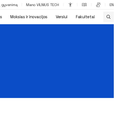
ą gyvenimą
Mano VILNIUS TECH
EN
os
Mokslas ir inovacijos
Verslui
Fakultetai