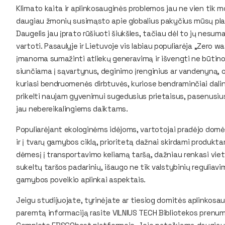
Klimato kaita ir aplinkosauginės problemos jau ne vien tik mok
daugiau žmonių susimąsto apie globalius pakyčius mūsų plane
Daugelis jau įprato rūšiuoti šiukšles, tačiau dėl to jų nesuma
vartoti. Pasaulyje ir Lietuvoje vis labiau populiarėja „Zero w
įmanoma sumažinti atliekų generavimą ir išvengti ne būtino 
siunčiama į sąvartynus, deginimo įrenginius ar vandenyną, 
kuriasi bendruomenės dirbtuvės, kuriose bendraminčiai dalina
prikelti naujam gyvenimui sugedusius prietaisus, pasenusius
jau nebereikalingiems daiktams.
Populiarėjant ekologinėms idėjoms, vartotojai pradėjo domė
ir į tvarų gamybos ciklą, prioritetą dažnai skirdami produkt
dėmesį į transportavimo keliamą taršą, dažniau renkasi vie
sukeltų taršos padarinių, išaugo ne tik valstybinių reguliav
gamybos poveikio aplinkai aspektais.
Jeigu studijuojate, tyrinėjate ar tiesiog domitės aplinkosa
paremtą informaciją rasite VILNIUS TECH Bibliotekos pre