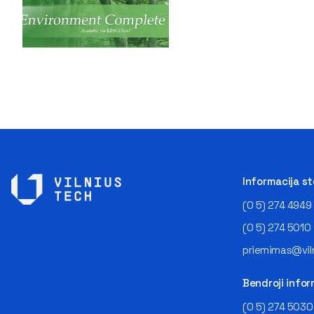
Informacija s
(0 5) 274 4949
(0 5) 274 5010
priemimas@viln
Bendroji infor
(0 5) 274 5030