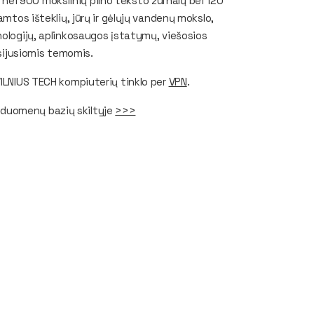
ei 900 mokslinių pilno teksto žurnalų bei 120
amtos išteklių, jūrų ir gėlųjų vandenų mokslo,
nologijų, aplinkosaugos įstatymų, viešosios
usijusiomis temomis.
VILNIUS TECH kompiuterių tinklo per
VPN
.
 duomenų bazių skiltyje
>>>