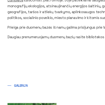
Complete
EBSCOhost platformoje. Joje pateikiama daugiau n
monografijų ekologijos, atsinaujinančių energijos šaltinių, g
geografijos, taršos ir atliekų tvarkymo, aplinkosaugos tech
politikos, socialinio poveikio, miesto planavimo ir kitomis s
Prieiga prie duomenų bazės iš namų galima prisijungus prie 
Daugiau prenumeruojamų duomenų bazių rasite bibliotekos
GALERIJA