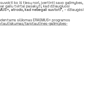
suvokti ko iš tiesų nori, įvertinti savo galimybes,
ar galiu tvirtai pasakyti, kad džiaugiuosi
MUS+, atrodo, kad nebegali sustoti
", – džiaugėsi
 studentams siūlomas ERASMUS+ programos
tarptautiskumas/tarptautines-galimybes-