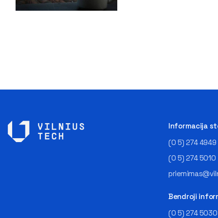
Informacija s
(0 5) 274 4949
(0 5) 274 5010
priemimas@viln
Bendroji infor
(0 5) 274 5030