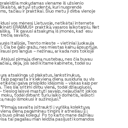
 praleidžia mokydamas viename iš užsienio
. Skaistė, aktyvi studentė, kuri nusprendė
s, tačiau ir praktikai. Šiuo metu ji dirba vienoje
leidusi vos mėnesį Lietuvoje, netikėtai internete
likinėti ERASMUS+ praktiką vasaros laikotarpiu. Net
 laišką. Tik gavusi atsakymą iš įmonės, kad esu
 trečią savaitę.
aurės Italijoje, Trento mieste – vietiniai juokauja
i. Čia be galo gražu, nes miestas kalnų apsuptyje.
irausi pro langus – nežinau, ar kada nors tokioje
 Atėjusi pirmąją dieną nustebau, nes čia buvau
ačiau, deja, jos sėdi kitame kabinete, todėl su
 yra atsakinga už plakatus, lankstinukus,
 taip paprasta ir kiekvieną dieną susiduria su vis
etikėtai galva prisipildo idėjomis – viskas kaip per
. Ties šia sritimi dirbu viena, todėl džiaugiuosi,
– tiesiog laisvė mąstyti savaip, nejaučiant jokios
 moku, todėl dirbant turiu laiko domėtis, ieškoti
ą naujo išmokusi ir sužinojusi."
 "Pirmąją savaitę įsitraukti į vyrišką kolektyvą
vieną dieną pagaminau tinginį ir atnešiau jį į
 buvo pilnas kolegų! Po to karto
mane
dažniau
 visa tai pagaliau man leidžia pasijusti komandos