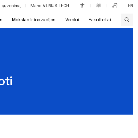
ą gyvenimą
Mano VILNIUS TECH
EN
os
Mokslas ir inovacijos
Verslui
Fakultetai
oti