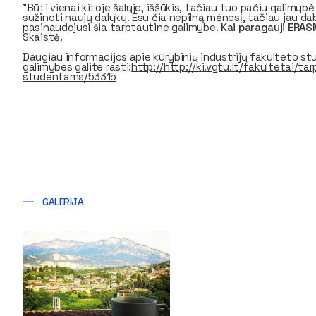
"Būti vienai kitoje šalyje, iššūkis, tačiau tuo pačiu galimybė 
sužinoti naujų dalykų. Esu čia nepilną mėnesį, tačiau jau dab
pasinaudojusi šia tarptautine galimybe.
Kai paragauji ERAS
Skaistė.
Daugiau informacijos apie kūrybinių industrijų fakulteto
galimybes galite rasti:
http://http://ki.vgtu.lt/fakultetai/
studentams/53315
GALERIJA