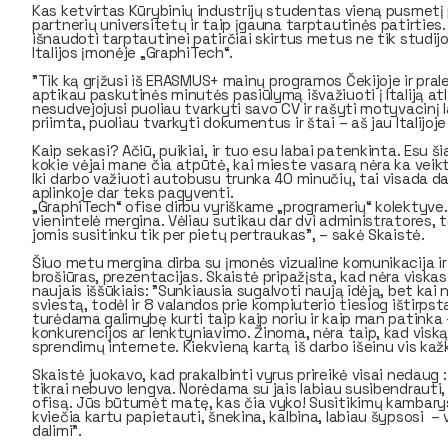
Kas ketvirtas Kūrybinių industrijų studentas vieną pusmetį
partnerių universitetų ir taip įgauna tarptautinės patirties
išnaudoti tarptautinei patirčiai skirtus metus ne tik studijom
Italijos įmonėje
„GraphiTech“.
"
Tik ką grįžusi iš ERASMUS+ mainų programos Čekijoje
ir pra
aptikau paskutinės minutės pasiūlymą išvažiuoti į Italiją at
nesudvejojusi puoliau tvarkyti savo CV ir rašyti motyvacinį
priimta, puoliau tvarkyti dokumentus ir štai – aš jau Italijoje
Kaip sekasi? Ačiū, puikiai, ir tuo esu labai patenkinta. Esu ši
kokie vėjai mane čia atpūtė, kai mieste vasarą nėra ka veikt
Iki darbo važiuoti autobusu trunka 40 minučių, tai visada da
aplinkoje dar teks pagyventi.
„GraphiTech“ ofise dirbu vyriškame „programerių“ kolektyve.
vienintelė mergina. Vėliau sutikau dar dvi administratores, t
jomis susitinku tik per pietų pertraukas", – sakė Skaistė.
Šiuo metu mergina dirba su įmonės vizualine komunikacija ir
brošiūras, prezentacijas. Skaistė pripažįsta, kad nėra viskas
naujais iššūkiais: "
Sunkiausia sugalvoti naują idėją, bet kai n
sviestą, todėl ir 8 valandos prie kompiuterio tiesiog ištirpsta
turėdama galimybę kurti taip kaip noriu ir kaip man patinka 
konkurencijos ar lenktyniavimo. Žinoma, nėra taip, kad viską
sprendimų internete. Kiekvieną kartą iš darbo išeinu vis kažk
Skaistė juokavo, kad prakalbinti vyrus prireikė visai nedaug :
tikrai nebuvo lengva. Norėdama su jais labiau susibendrauti, 
ofisą. Jūs būtumėt matę, kas čia vyko! Susitikimų kambarys
kviečia kartu papietauti, šnekina, kalbina, labiau šypsosi –
dalimi".