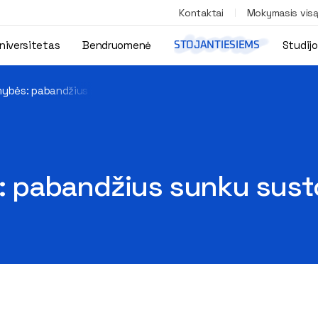
Kontaktai
Mokymasis vis
niversitetas
Bendruomenė
Studij
STOJANTIESIEMS
ybės: pabandžius sunku sustoti
 pabandžius sunku sust