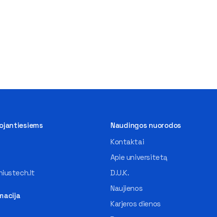
tojantiesiems
Naudingos nuorodos
Kontaktai
Apie universitetą
iustech.lt
D.U.K.
Naujienos
macija
Karjeros dienos