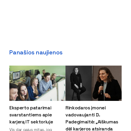
Panašios naujienos
Eksperto patarimai
Rinkodaros įmonei
svarstantiems apie
vadovaujanti D.
karjerą IT sektoriuje
Padegimaitė: „Aiškumas
dėl karjeros atsiranda
Vis dar gajus mitas, jog