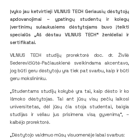
Įvyko jau ketvirtieji VILNIUS TECH Geriausių dėstytojų
apdovanojimai – ypatingų studentų ir kolegų
įvertinimų sulaukusiems dėstytojams buvo įteikti
specialūs „Aš dėstau VILNIUS TECH“ ženkleliai ir
sertifikatai.
VILNIUS TECH studijų prorektorė doc. dr. Živilė
Sederevičiūtė-Pačiauskienė sveikindama akcentavo,
jog būti geru dėstytoju yra tiek pat svarbu, kaip ir būti
geru mokslininku.
„Studentams studijų kokybė yra tai, kaip dėsto ir ko
išmoko dėstytojas. Tai ant jūsų visų pečių laikosi
universitetas, dėl jūsų čia stoja studentai, baigia
studijas ir vėliau jus prisimena visą gyvenimą“, –
kalbėjo prorektorė.
„Dėstytojo vaidmuo mūsų visuomenėje labai svarbus: