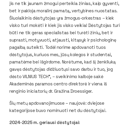
jis ne tik jaunam žmogui perteikia žinias, kaip gyventi,
bet ir pakloja moralinį pamatą, vertybines nuostatas.
Šiuolaikinis dėstytojas yra žmogus-orkestras – kiek
visko turi mokėti ir kiek jis visko veikia! Dėstytojas turi
būti ne tik geras specialistas bei turėti žinių, bet ir
suprasti, motyvuoti, atjausti, kitąsyk ir psichologinę
pagalbą suteikti. Todėl norime apdovanoti tuos
dėstytojus, kuriuos mes, jūsų kolegos ir studentai,
pamatėme bei išgirdome. Norėtume, kad šį ženkliuką
gavęs dėstytojas didžiuotųsi savo darbu ir tuo, jog
dėsto VILNIUS TECH“, – sveikinimo kalboje sakė
Akademinės paramos centro direktorė ir viena iš
renginio iniciatorių dr. Gražina Droessiger.
Šių metų apdovanojimuose – naujovė: dviejose
kategorijose buvo nominuoti net du dėstytojai.
2024-2025 m. geriausi dėstytojai: