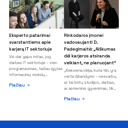
Eksperto patarimai
Rinkodaros įmonei
svarstantiems apie
vadovaujanti D.
karjerą IT sektoriuje
Padegimaitė: „Aiškumas
dėl karjeros atsiranda
Vis dar gajus mitas, jog
veikiant, ne planuojant“
darbas IT sektoriuje – vien
programavimas, tačiau įgytas
„Kiekviena idėja, kuria tiki, yra
informacinių mokslų
verta išbandymo – nesvarbu,
išsilavinimas gali atverti kur
ar tai būtų studijos, darbas,
Plačiau
kas daugiau durų ir net
ar asmeninis gyvenimas, tik
užauginti iki vadovų. Sparčiai
bandydamas naujus dalykus
Plačiau
keičiantis technologijoms,
atrandi, kas iš tiesų tau įdomu
šiandien darbo rinkoje trūksta
ir kur slypi tavo stiprybės“, –
dirbtinio intelekto (DI),
įsitikinusi skaitmeninės
kibernetinio saugumo,
rinkodaros specialistė, įmonės
debesijos ekspertų,
„Paperplanes“ vadovė Dovilė