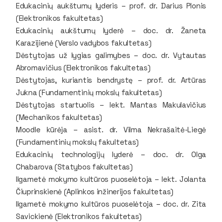
Edukacinių aukštumų lyderis – prof. dr. Darius Plonis
(Elektronikos fakultetas)
Edukacinių aukštumų lyderė – doc. dr. Žaneta
Karazijienė (Verslo vadybos fakultetas)
Dėstytojas už lygias galimybes – doc. dr. Vytautas
Abromavičius (Elektronikos fakultetas)
Dėstytojas, kuriantis bendrystę – prof. dr. Artūras
Jukna (Fundamentinių mokslų fakultetas)
Dėstytojas startuolis – lekt. Mantas Makulavičius
(Mechanikos fakultetas)
Moodle kūrėja – asist. dr. Vilma Nekrašaitė-Liegė
(Fundamentinių mokslų fakultetas)
Edukacinių technologijų lyderė – doc. dr. Olga
Chabarova (Statybos fakultetas)
Ilgametė mokymo kultūros puoselėtoja – lekt. Jolanta
Čiuprinskienė (Aplinkos inžinerijos fakultetas)
Ilgametė mokymo kultūros puoselėtoja – doc. dr. Zita
Savickienė (Elektronikos fakultetas)