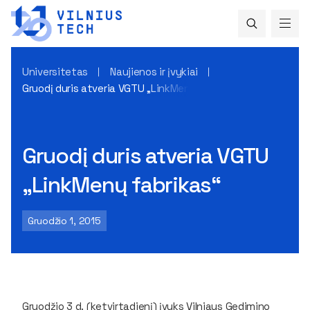
Universitetas
Naujienos ir įvykiai
Gruodį duris atveria VGTU „LinkMenų fabrikas“
Gruodį duris atveria VGTU
„LinkMenų fabrikas“
Gruodžio 1, 2015
Gruodžio 3 d.
(ketvirtadienį) įvyks
Vilniaus Gedimino