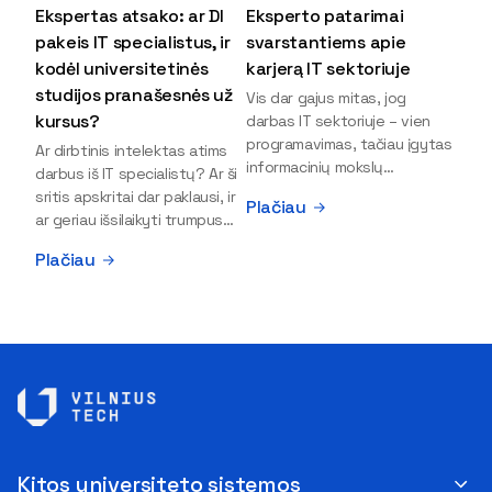
Ekspertas atsako: ar DI
Eksperto patarimai
pakeis IT specialistus, ir
svarstantiems apie
kodėl universitetinės
karjerą IT sektoriuje
studijos pranašesnės už
Vis dar gajus mitas, jog
kursus?
darbas IT sektoriuje – vien
programavimas, tačiau įgytas
Ar dirbtinis intelektas atims
informacinių mokslų
darbus iš IT specialistų? Ar ši
išsilavinimas gali atverti kur
sritis apskritai dar paklausi, ir
Plačiau
kas daugiau durų ir net
ar geriau išsilaikyti trumpus
užauginti iki vadovų. Sparčiai
kursus, ar vis tik stoti į
Plačiau
keičiantis technologijoms,
universitetą? Tokie klausimai
šiandien darbo rinkoje trūksta
dažniausiai iškyla apie
dirbtinio intelekto (DI),
informacinių technologijų
kibernetinio saugumo,
studijas svarstantiems
debesijos ekspertų,
jaunuoliams. Iš šiuos ir kitus
duomenų analitikų.
klausimus apie šio sektoriaus
Apsispręsti dėl studijų
ypatybes bei universitetinių
programos ar karjeros
studijų pranašumą pasakoja
krypties neretai trukdo
VILNIUS TECH Fundamentinių
abejonės ir nežinomybė. Kaip
mokslų fakulteto lektorius ir
Kitos universiteto sistemos
tik šiuo metu svarstantiems,