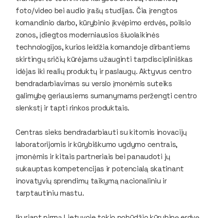
foto/video bei audio įrašų studijas. Čia įrengtos
komandinio darbo, kūrybinio įkvėpimo erdvės, poilsio
zonos, įdiegtos moderniausios šiuolaikinės
technologijos, kurios leidžia komandoje dirbantiems
skirtingų sričių kūrėjams užauginti tarpdiscipliniškas
idėjas iki realių produktų ir paslaugų. Aktyvus centro
bendradarbiavimas su verslo įmonėmis suteiks
galimybę geriausiems sumanymams peržengti centro
slenkstį ir tapti rinkos produktais.
Centras sieks bendradarbiauti su kitomis inovacijų
laboratorijomis ir kūrybiškumo ugdymo centrais,
įmonėmis ir kitais partneriais bei panaudoti jų
sukauptas kompetencijas ir potencialą skatinant
inovatyvių sprendimų taikymą nacionaliniu ir
tarptautiniu mastu.
Įkuriant pirmą Lietuvoje tokio pobūdžio kūrybinę erdvę