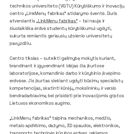
technikos universiteto (VGTU) Kūrybiškumo ir inovacijų
centro „LinkMenų fabrikas“ atidarymo šventė. Duris
atversiantis
„LinkMenų fabrikas“
– tai nauja ir
šiuolaikiška erdvė studentų kūrybiškumui ugdyti,
sukurta remiantis geriausių užsienio universitetų
pavyzdžiu.
Centro tikslas – suteikti galimybę mokytis kuriant,
brandinant ir įgyvendinant idėjas čia įkurtose
laboratorijose, komandinio darbo ir kūrybinio įkvėpimo
erdvėse. Jis įkurtas siekiant ugdyti būsimų specialistų
kompetencijas, skatinti kūrėjų, mokslininkų ir verslo
bendradarbiavimą bei prisidėti prie inovacijomis grįstos
Lietuvos ekonomikos augimo.
„LinkMenų fabrikas“ talpina mechanikos, medžio,
metalo apdirbimo, dažymo, 3D spaudos, elektronikos,
transporto techninės kūrybos erdves, reklamos,