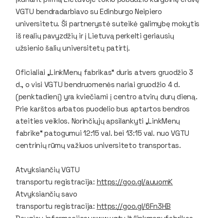
VGTU bendradarbiavo su Edinburgo Neipiero
universitetu. Ši partnerystė suteikė galimybę mokytis
iš realių pavyzdžių ir į Lietuvą perkelti geriausių
užsienio šalių universitetų patirtį.
Oficialiai „LinkMenų fabrikas“ duris atvers gruodžio 3
d., o visi
VGTU bendruomenės nariai gruodžio 4 d.
(penktadienį)
yra kviečiami
į centro atvirų durų dieną.
Prie karštos arbatos puodelio bus aptartos bendros
ateities veiklos. Norinčiųjų apsilankyti
„LinkM
enų
fabrike“ patogumui 12:15 val. bei 13:15 val. nuo VGTU
centrinių rūmų važiuos universiteto transportas.
Atvyksiančių VGTU
transportu registracija:
https://goo.gl/auuomK
Atvyksiančių savo
transportu registracija:
https://goo.gl/6Fn3HB