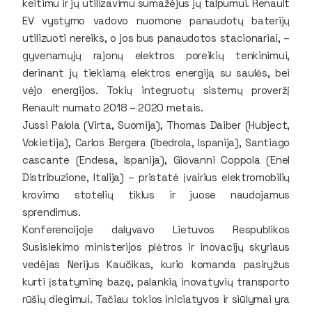
keitimu ir jų utilizavimu sumažėjus jų talpumui. Renault
EV vystymo vadovo nuomone panaudotų baterijų
utilizuoti nereiks, o jos bus panaudotos stacionariai, –
gyvenamųjų rajonų elektros poreikių tenkinimui,
derinant jų tiekiamą elektros energiją su saulės, bei
vėjo energijos. Tokių integruotų sistemų proveržį
Renault numato 2018 – 2020 metais.
Jussi Palola (Virta, Suomija), Thomas Daiber (Hubject,
Vokietija), Carlos Bergera (Ibedrola, Ispanija), Santiago
cascante (Endesa, Ispanija), Giovanni Coppola (Enel
Distribuzione, Italija) – pristatė įvairius elektromobilių
krovimo stotelių tiklus ir juose naudojamus
sprendimus.
Konferencijoje dalyvavo Lietuvos Respublikos
Susisiekimo ministerijos plėtros ir inovacijų skyriaus
vedėjas Nerijus Kaučikas, kurio komanda pasiryžus
kurti įstatyminę bazę, palankią inovatyvių transporto
rūšių diegimui. Tačiau tokios iniciatyvos ir siūlymai yra