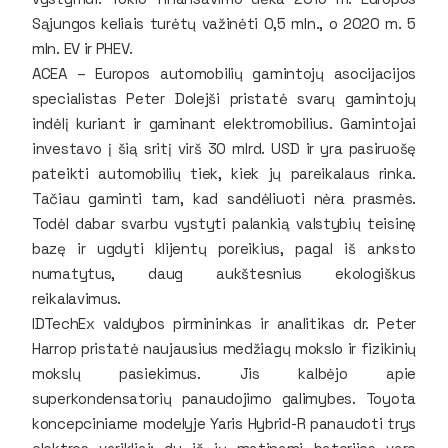
Sąjungos keliais turėtų važinėti 0,5 mln., o 2020 m. 5
mln. EV ir PHEV.
ACEA – Europos automobilių gamintojų asocijacijos
specialistas Peter Dolejši pristatė svarų gamintojų
indėlį kuriant ir gaminant elektromobilius. Gamintojai
investavo į šią sritį virš 30 mlrd. USD ir yra pasiruošę
pateikti automobilių tiek, kiek jų pareikalaus rinka.
Tačiau gaminti tam, kad sandėliuoti nėra prasmės.
Todėl dabar svarbu vystyti palankią valstybių teisinę
bazę ir ugdyti klijentų poreikius, pagal iš anksto
numatytus, daug aukštesnius ekologiškus
reikalavimus.
IDTechEx valdybos pirmininkas ir analitikas dr. Peter
Harrop pristatė naujausius medžiagų mokslo ir fizikinių
mokslų pasiekimus. Jis kalbėjo apie
superkondensatorių panaudojimo galimybes. Toyota
koncepciniame modelyje Yaris Hybrid-R panaudoti trys