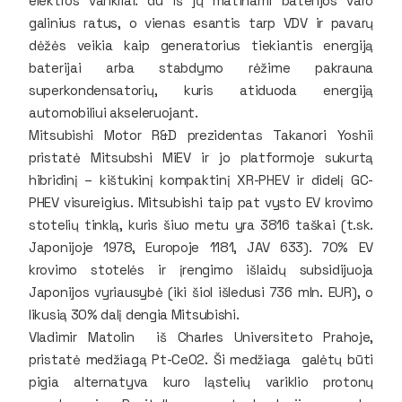
elektros varikliai: du iš jų matinami baterijos varo
galinius ratus, o vienas esantis tarp VDV ir pavarų
dėžės veikia kaip generatorius tiekiantis energiją
baterijai arba stabdymo rėžime pakrauna
superkondensatorių, kuris atiduoda energiją
automobiliui akseleruojant.
Mitsubishi Motor R&D prezidentas Takanori Yoshii
pristatė Mitsubshi MiEV ir jo platformoje sukurtą
hibridinį – kištukinį kompaktinį XR-PHEV ir didelį GC-
PHEV visureigius. Mitsubishi taip pat vysto EV krovimo
stotelių tinklą, kuris šiuo metu yra 3816 taškai (t.sk.
Japonijoje 1978, Europoje 1181, JAV 633). 70% EV
krovimo stotelės ir įrengimo išlaidų subsidijuoja
Japonijos vyriausybė (iki šiol išledusi 736 mln. EUR), o
likusią 30% dalį dengia Mitsubishi.
Vladimir Matolin iš Charles Universiteto Prahoje,
pristatė medžiagą Pt-CeO2. Ši medžiaga galėtų būti
pigia alternatyva kuro ląstelių variklio protonų