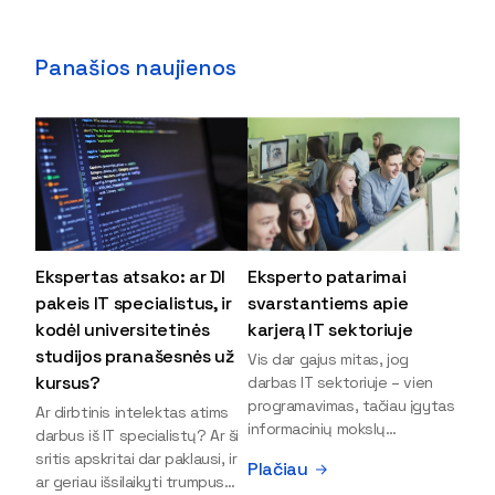
Panašios naujienos
Ekspertas atsako: ar DI
Eksperto patarimai
pakeis IT specialistus, ir
svarstantiems apie
kodėl universitetinės
karjerą IT sektoriuje
studijos pranašesnės už
Vis dar gajus mitas, jog
kursus?
darbas IT sektoriuje – vien
programavimas, tačiau įgytas
Ar dirbtinis intelektas atims
informacinių mokslų
darbus iš IT specialistų? Ar ši
išsilavinimas gali atverti kur
sritis apskritai dar paklausi, ir
Plačiau
kas daugiau durų ir net
ar geriau išsilaikyti trumpus