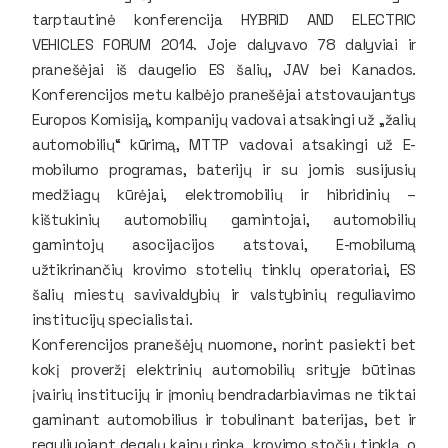
tarptautinė konferencija HYBRID AND ELECTRIC
VEHICLES FORUM 2014. Joje dalyvavo 78 dalyviai ir
pranešėjai iš daugelio ES šalių, JAV bei Kanados.
Konferencijos metu kalbėjo pranešėjai atstovaujantys
Europos Komisiją, kompanijų vadovai atsakingi už „žalių
automobilių“ kūrimą, MTTP vadovai atsakingi už E-
mobilumo programas, baterijų ir su jomis susijusių
medžiagų kūrėjai, elektromobilių ir hibridinių –
kištukinių automobilių gamintojai, automobilių
gamintojų asocijacijos atstovai, E-mobilumą
užtikrinančių krovimo stotelių tinklų operatoriai, ES
šalių miestų savivaldybių ir valstybinių reguliavimo
institucijų specialistai.
Konferencijos pranešėjų nuomone, norint pasiekti bet
kokį proveržį elektrinių automobilių srityje būtinas
įvairių institucijų ir įmonių bendradarbiavimas ne tiktai
gaminant automobilius ir tobulinant baterijas, bet ir
reguliuojant degalų kainų rinką, krovimo stočių tinklą, o