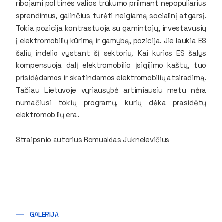
ribojami politinės valios trūkumo priimant nepopuliarius
sprendimus, galinčius turėti neigiamą socialinį atgarsį.
Tokia pozicija kontrastuoja su gamintojų, investavusių
į elektromobilių kūrimą ir gamybą, pozicija. Jie laukia ES
šalių indelio vystant šį sektorių. Kai kurios ES šalys
kompensuoja dalį elektromobilio įsigijimo kaštų, tuo
prisidėdamos ir skatindamos elektromobilių atsiradimą.
Tačiau Lietuvoje vyriausybė artimiausiu metu nėra
numačiusi tokių programų, kurių dėka prasidėtų
elektromobilių era.
Straipsnio autorius Romualdas Juknelevičius
GALERIJA