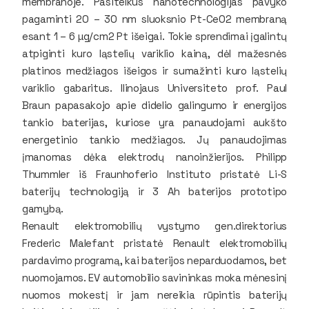
membranoje. Pasitelkus nanotechnologijas pavyko
pagaminti 20 – 30 nm sluoksnio Pt-CeO2 membraną
esant 1 – 6 µg/cm2 Pt išeigai. Tokie sprendimai įgalintų
atpiginti kuro ląstelių variklio kainą, dėl mažesnės
platinos medžiagos išeigos ir sumažinti kuro ląstelių
variklio gabaritus. Ilinojaus Universiteto prof. Paul
Braun papasakojo apie didelio galingumo ir energijos
tankio baterijas, kuriose yra panaudojami aukšto
energetinio tankio medžiagos. Jų panaudojimas
įmanomas dėka elektrodų nanoinžierijos. Philipp
Thummler iš Fraunhoferio Instituto pristatė Li-S
baterijų technologiją ir 3 Ah baterijos prototipo
gamybą.
Renault elektromobilių vystymo gen.direktorius
Frederic Malefant pristatė Renault elektromobilių
pardavimo programą, kai baterijos neparduodamos, bet
nuomojamos. EV automobilio savininkas moka mėnesinį
nuomos mokestį ir jam nereikia rūpintis baterijų