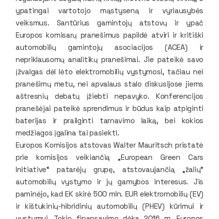
ypatingai vartotojo mąstyseną ir vyriausybės
veiksmus. Santūrius gamintojų atstovų ir ypač
Europos komisarų pranešimus papildė atviri ir kritiški
automobilių gamintojų asociacijos (ACEA) ir
nepriklausomų analitikų pranešimai. Jie pateikė savo
įžvalgas dėl lėto elektromobilių vystymosi, tačiau nei
pranešimų metu, nei apvalaus stalo diskusijose jiems
aštresnių debatų įžiebti nepavyko. Konferencijos
pranešėjai pateikė sprendimus ir būdus kaip atpiginti
baterijas ir prailginti tarnavimo laiką, bei kokios
medžiagos įgalina tai pasiekti.
Europos Komisijos atstovas Walter Mauritsch pristatė
prie komisijos veikiančią „European Green Cars
Initiative“ patarėjų grupę, atstovaujančią „žalių“
automobilių vystymo ir jų gamybos interesus. Jis
paminėjo, kad EK skirė 500 mln. EUR elektromobilių (EV)
ir kištukinių-hibridinių automobilių (PHEV) kūrimui ir
vystymui. Tokio finansavimo dėka 2016 m. Europos