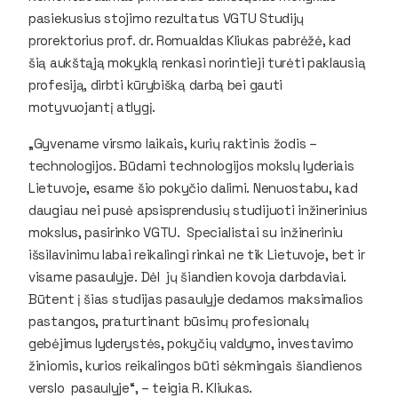
pasiekusius stojimo rezultatus VGTU Studijų
prorektorius prof. dr. Romualdas Kliukas pabrėžė, kad
šią aukštąją mokyklą renkasi norintieji turėti paklausią
profesiją, dirbti kūrybišką darbą bei gauti
motyvuojantį atlygį.
„Gyvename virsmo laikais, kurių raktinis žodis –
technologijos. Būdami technologijos mokslų lyderiais
Lietuvoje, esame šio pokyčio dalimi. Nenuostabu, kad
daugiau nei pusė apsisprendusių studijuoti inžinerinius
mokslus, pasirinko VGTU. Specialistai su inžineriniu
išsilavinimu labai reikalingi rinkai ne tik Lietuvoje, bet ir
visame pasaulyje. Dėl jų šiandien kovoja darbdaviai.
Būtent į šias studijas pasaulyje dedamos maksimalios
pastangos, praturtinant būsimų profesionalų
gebėjimus lyderystės, pokyčių valdymo, investavimo
žiniomis, kurios reikalingos būti sėkmingais šiandienos
verslo pasaulyje“, – teigia R. Kliukas.