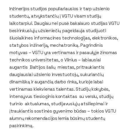
Inžinerijos studijos populiariausios ir tarp užsienio
studentų, atvykstančių į VGTU visam studijų
laikotarpiui. Daugiau nei pusė bakalauro studijas VGTU
besirinkusiųjų užsieniečių pageidauja studijuoti
šiuolaikines informacines technologijas, elektronikos,
statybos inžineriją, mechatroniką. Pagrindinis
motyvas – VGTU yra vertinamas ir pasaulyje žinomas
technikos universitetas, o Vilnius – labiausiai
augantis Baltijos šalių miestas, pritraukiantis
daugiausiai užsienio investuotojų, sukuriančių
dinamišką ir augančią darbo rinką, kurioje labai
vertinamas kiekvienas talentas. Studijų kokybės,
intensyvus tiesioginis kontaktas su verslu, studijų
turinio aktualumas, studijavusiųjų atsiliepimai ir
įtraukiantis sostinės gyvenimo būdas – tokios VGTU
alumnų rekomendacijos lemia būsimų studentų
pasirinkimą.