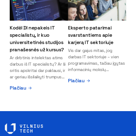
Kodėl DI nepakeis IT
Eksperto patarimai
specialistų, ir kuo
svarstantiems apie
universitetinės studijos
karjerą IT sektoriuje
pranašesnės už kursus?
Vis dar gajus mitas, jog
darbas IT sektoriuje – vien
Ar dirbtinis intelektas atims
programavimas, tačiau įgytas
darbus iš IT specialistų? Ar ši
informacinių mokslų
sritis apskritai dar paklausi, ir
išsilavinimas gali atverti kur
ar geriau išsilaikyti trumpus
Plačiau
kas daugiau durų ir net
kursus, ar vis tik stoti į
Plačiau
užauginti iki vadovų. Sparčiai
universitetą? Tokie klausimai
keičiantis technologijoms,
dažniausiai iškyla apie
šiandien darbo rinkoje trūksta
informacinių technologijų
dirbtinio intelekto (DI),
studijas svarstantiems
kibernetinio saugumo,
jaunuoliams. Iš šiuos ir kitus
debesijos ekspertų,
klausimus apie šio sektoriaus
duomenų analitikų.
ypatybes bei universitetinių
Apsispręsti dėl studijų
studijų pranašumą pasakoja