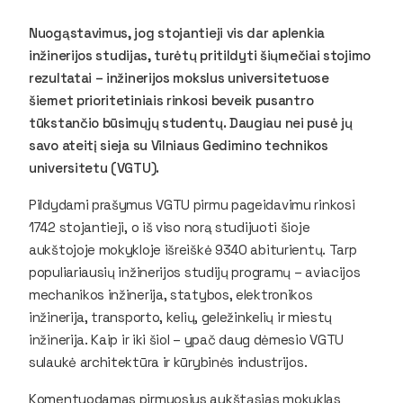
Nuogąstavimus, jog stojantieji vis dar aplenkia
inžinerijos studijas, turėtų pritildyti šiųmečiai stojimo
rezultatai – inžinerijos mokslus universitetuose
šiemet prioritetiniais rinkosi beveik pusantro
tūkstančio būsimųjų studentų. Daugiau nei pusė jų
savo ateitį sieja su Vilniaus Gedimino technikos
universitetu (VGTU).
Pildydami prašymus VGTU pirmu pageidavimu rinkosi
1742 stojantieji, o iš viso norą studijuoti šioje
aukštojoje mokykloje išreiškė 9340 abiturientų. Tarp
populiariausių inžinerijos studijų programų – aviacijos
mechanikos inžinerija, statybos, elektronikos
inžinerija, transporto, kelių, geležinkelių ir miestų
inžinerija. Kaip ir iki šiol – ypač daug dėmesio VGTU
sulaukė architektūra ir kūrybinės industrijos.
Komentuodamas pirmuosius aukštąsias mokyklas