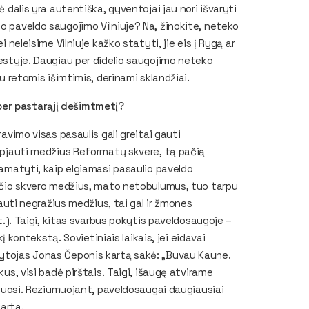
ė dalis yra autentiška, gyventojai jau nori išvaryti
o paveldo saugojimo Vilniuje? Na, žinokite, neteko
i neleisime Vilniuje kažko statyti, jie eis į Rygą ar
iestyje. Daugiau per didelio saugojimo neteko
su retomis išimtimis, derinami sklandžiai.
per pastarąjį dešimtmetį?
ravimo visas pasaulis gali greitai gauti
ų pjauti medžius Reformatų skvere, tą pačią
pamatyti, kaip elgiamasi pasaulio paveldo
 pačio skvero medžius, mato netobulumus, tuo tarpu
pjauti negražius medžius, tai gal ir žmones
st.). Taigi, kitas svarbus pokytis paveldosaugoje –
kį kontekstą. Sovietiniais laikais, jei eidavai
pytojas Jonas Čeponis kartą sakė: „Buvau Kaune.
kus, visi badė pirštais. Taigi, išaugę atvirame
aviuosi. Reziumuojant, paveldosaugai daugiausiai
karta.