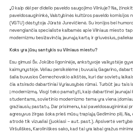
„O kaip dėl per didelio paveldo saugojimo Vilniuje? Na, žinoki
paveldosaugininkė, Valstybinės kultūros paveldo komisijos n
(VGTU) dėstytoja Jūratė Jurevičienė. Su ironijos bei humor
nevengiančia specialiste kalbamės apie Vilniaus miesto tap
modernizmu besižavinčią jaunąją kartą ir griuvėsius, palieka
Koks yra jūsų santykis su Vilniaus miestu?
Esu gimusi Šv. Jokūbo ligoninėje, ankstyvoje vaikystėje gy
kaimynystėje. Vėliau persikėlėme į buvusią Gagarino, dabart
šalia buvusios Černechovskio aikštės, kuri dar sovietų laik
čia atsirado dabartiniai Vyriausybės rūmai. Turbūt jau tais 
į modernizmą. Visgi teko pamatyti, kaip dabartinei jaunajai 
studentams, sovietinio modernizmo tema yra viena įdomiaus
gražiausių pastatų. Dar prisimenu, kai paveldosaugininkai pr
agresyvus žirgas šoka prieš mūsų trapiąją Gedimino pilį. Na, d
atrodė tik vizualiai (
juokiasi – aut. past.
). Apsivertė vertybė
Viršuliškes, Karoliniškes sako, kad tai yra labai gražus minima