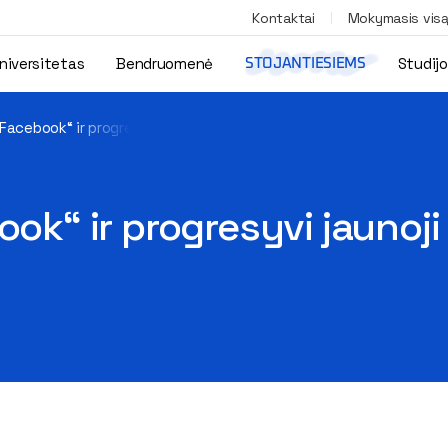
Kontaktai
Mokymasis vis
niversitetas
Bendruomenė
Studij
STOJANTIESIEMS
„Facebook“ ir progresyvi jaunoji karta keičia paveldosaugą“
ook“ ir progresyvi jaunoji