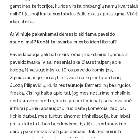
gamtinės teritorijos, kurios virsta prabangių namų kvartalai
galbūt jaunoji karta sustabdys žalių plotų apstatymą. Visi ši
identitetą.
Ar Vilniuje pakankamai dėmesio skiriama paveldo
saugojimui? Kodėl tai svarbu miesto identitetui?
Paveldosauga gali būti skirstoma į mokslinius tyrimus ir
paveldotvarką. Visai neseniai skaičiau straipsnį apie
kolegą iš Valstybinės kultūros paveldo komisijos,
žymiausią ir geriausią Lietuvos freskų restauratorių
Juozą Pilipavičių, kuris restauruoja Bernardinų bažnyčios
freską. Jis irgi kalba apie tai, jog mes neturime mokslinio
restauravimo centro, kuris yra profesionalų sena svajonė
ir tikrai puikiai apsaugotų nuo darbų komercializacijos.
Kokie darbai, mes turbūt žinome: trinkelizacija, kuri labai
patraukli statybos bendrovėms, ir, aišku, restauravimo
darbų pakeitimas statybos darbais. Juk restauruoti