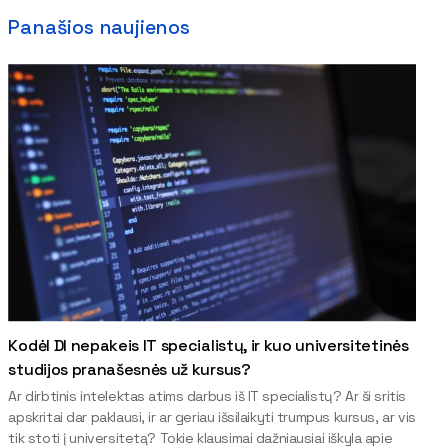
Panašios naujienos
Kodėl DI nepakeis IT specialistų, ir kuo universitetinės
studijos pranašesnės už kursus?
Ar dirbtinis intelektas atims darbus iš IT specialistų? Ar ši sritis
apskritai dar paklausi, ir ar geriau išsilaikyti trumpus kursus, ar vis
tik stoti į universitetą? Tokie klausimai dažniausiai iškyla apie