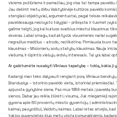
visiems požiūriams ir pamačiau, jog visa tai tampa paveldu.
Jau dešimt metų dirbu Valstybinėje kultūros paveldo komisijoje
stengiasi objektyviai, argumentuotai, pagal teisės reikalavi
paveldosauga nesivysto tolygiai – pribręsta ir tuomet įvykst
galime teigti, jog kai kuriuos svarbius miestui klausimus t
skveras. Labai smagu, kad aktyvūs visuomenės nariai sugebė
negražius medžius – atrodo, neįtikėtina. Pirmiausia buvo ta
klausimas – Misionierių sodų statybų klausimas. Nauja inicia
viešumą ir rūpintis viešųjų erdvių interesais. Tai yra labai o
Ar galėtumėte nusakyti Vilniaus tapatybę – tokią, kokia ji 
Kadangi man teko dalyvauti rengiant porą Vilniaus bendrųjų pl
Branduolys – istorinio paveldo vieta, istoriniai priemiesčiai.
apjuosta gynybine siena. Pas mus 1959 metais į paveldą buvo
sienos. Dabar jau reikia žiūrėti į visumą. Juk miegamieji rajo
gyvena apie 80 procentų miesto gyventojų. Į administracinę
kaimai, pavyzdžiui, Vaidotų kaimas. Labai retas atvejis, ka
tokios gyvenvietės šiuo metu virsta komunalinėmis, kadangi