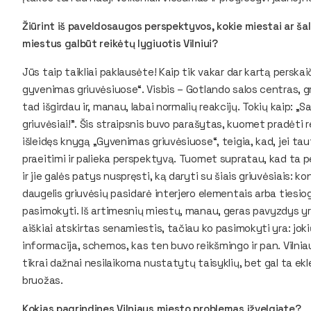
Žiūrint iš paveldosaugos perspektyvos, kokie miestai ar šaly
miestus galbūt reikėtų lygiuotis Vilniui?
Jūs taip taikliai paklausėte! Kaip tik vakar dar kartą perskai
gyvenimas griuvėsiuose“. Visbis – Gotlando salos centras, g
tad išgirdau ir, manau, labai normalių reakcijų. Tokių kaip: „S
griuvėsiai!”. Šis straipsnis buvo parašytas, kuomet pradėti
išleidęs knygą „Gyvenimas griuvėsiuose“, teigia, kad, jei taut
praeitimi ir palieka perspektyvą. Tuomet supratau, kad ta pe
ir jie galės patys nuspręsti, ką daryti su šiais griuvėsiais: 
daugelis griuvėsių pasidarė interjero elementais arba tiesiog
pasimokyti. Iš artimesnių miestų, manau, geras pavyzdys yra
aiškiai atskirtas senamiestis, tačiau ko pasimokyti yra: joki
informacija, schemos, kas ten buvo reikšmingo ir pan. Vilnia
tikrai dažnai nesilaikoma nustatytų taisyklių, bet gal ta ek
bruožas.
Kokias pagrindines Vilniaus miesto problemas įžvelgiate?