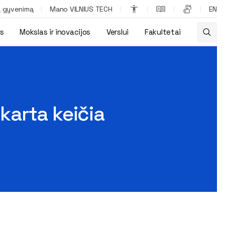
ą gyvenimą
Mano VILNIUS TECH
EN
os
Mokslas ir inovacijos
Verslui
Fakultetai
 karta keičia