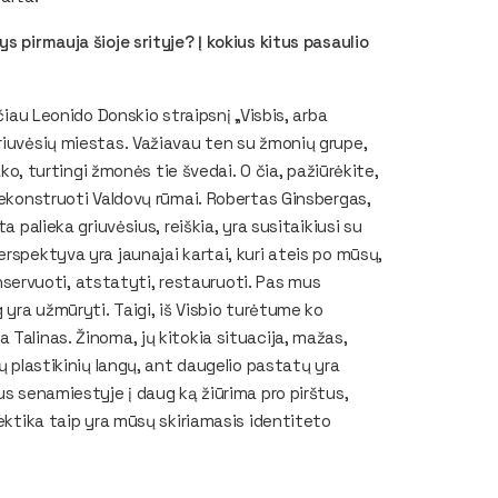
s pirmauja šioje srityje? Į kokius kitus pasaulio
čiau Leonido Donskio straipsnį „Visbis, arba
riuvėsių miestas. Važiavau ten su žmonių grupe,
ako, turtingi žmonės tie švedai. O čia, pažiūrėkite,
 rekonstruoti Valdovų rūmai. Robertas Ginsbergas,
a palieka griuvėsius, reiškia, yra susitaikiusi su
rspektyva yra jaunajai kartai, kuri ateis po mūsų,
konservuoti, atstatyti, restauruoti. Pas mus
 yra užmūryti. Taigi, iš Visbio turėtume ko
 Talinas. Žinoma, jų kitokia situacija, mažas,
ų plastikinių langų, ant daugelio pastatų yra
us senamiestyje į daug ką žiūrima pro pirštus,
lektika taip yra mūsų skiriamasis identiteto