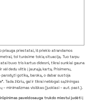
alo priauga priestatai, iš priekio atrandamos
metrai, tol turėsime tokią situaciją. Tuo tarpu
tai buvo tris kartus didesni, tikrai sunkiai gauna
r vėl dedu viltis į jaunąją kartą. Prisimenu,
parodyti gotiką, baroką, o dabar sustoja
. Tada žiūriu, gal ir tikrai neblogai: sąžiningas
ių – minimalizmas visiškas (
juokiasi – aut. past.
).
sirūpinimas paveldosauga trukdo miestui judėti į