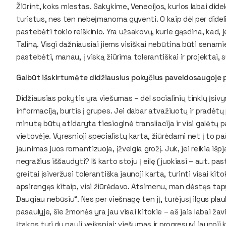
Žiūrint, koks miestas. Sakykime, Venecijos, kurios labai didel
turistus, nes ten nebeįmanoma gyventi. O kaip dėl per dideli
pastebėti tokio reiškinio. Yra užsakovų, kurie gąsdina, kad, je
Taliną. Visgi dažniausiai jiems visiškai nebūtina būti senam
pastebėti, manau, į viską žiūrima tolerantiškai ir projektai, 
Galbūt išskirtumėte didžiausius pokyčius paveldosaugoje 
Didžiausias pokytis yra viešumas – dėl socialinių tinklų įsivy
informaciją, burtis į grupes. Jei dabar atvažiuotų ir pradėt
minutę būtų atidaryta tiesioginė transliacija ir visi galėtų 
vietovėje. Vyresnioji specialistų karta, žiūrėdami net į to
jaunimas juos romantizuoja, įžvelgia grožį. Juk, jei reikia iš
negražius iššaudyti? Iš karto stoju į eilę (juokiasi – aut. pa
greitai įsiveržusi tolerantiška jaunoji karta, turinti visai kito
apsirengęs kitaip, visi žiūrėdavo. Atsimenu, man dėstęs ta
Daugiau nebūsiu“. Nes per viešnagę ten jį, turėjusį ilgus plau
pasaulyje, šie žmonės yra jau visai kitokie – aš jais labai ž
įtakos turi du nauji veiksniai: viešumas ir progresyvi jaunoji 