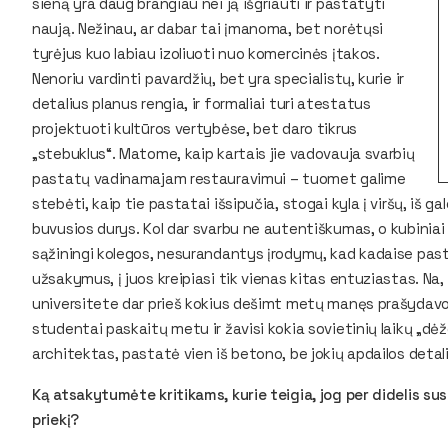
sieną yra daug brangiau nei ją išgriauti ir pastatyti
naują. Nežinau, ar dabar tai įmanoma, bet norėtųsi
tyrėjus kuo labiau izoliuoti nuo komercinės įtakos.
Nenoriu vardinti pavardžių, bet yra specialistų, kurie ir
detalius planus rengia, ir formaliai turi atestatus
projektuoti kultūros vertybėse, bet daro tikrus
„stebuklus“. Matome, kaip kartais jie vadovauja svarbių
pastatų vadinamajam restauravimui – tuomet galime
stebėti, kaip tie pastatai išsipučia, stogai kyla į viršų, iš g
buvusios durys. Kol dar svarbu ne autentiškumas, o kubiniai 
sąžiningi kolegos, nesurandantys įrodymų, kad kadaise pasta
užsakymus, į juos kreipiasi tik vienas kitas entuziastas. Na, i
universitete dar prieš kokius dešimt metų manęs prašydavo 
studentai paskaitų metu ir žavisi kokia sovietinių laikų „dėže“
architektas, pastatė vien iš betono, be jokių apdailos detal
Ką atsakytumėte kritikams, kurie teigia, jog per didelis su
priekį?