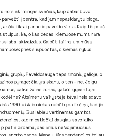
oks nors iškilmingas svečias, kaip dabar buvo
to parvežti į centrą, kad jam nepasidarytų bloga.
 ar čia tikrai pasaulio paveldo vieta. Kaip tik prieš
otus stulpus. Na, o kas dedasi kiemuose mums nėra
s labai akivaizdus. Galbūt tai irgi yra mūsų
 namuose: priekis išpuoštas, o kiemas nykus.
eliginių grupių. Paveldosauga taps žmonių galioje, o
azinos pyrage: čia yra skanu, o ten – ne. Jeigu
kiemus, paliks žalias zonas, galbūt gyventojai
O kodėl ne? Atsimenu vaikystėje tėvai neleisdavo
okiais 1980-aisiais niekas nebūtų patikėjęs, kad jis
bendruomenių. Bus labiau vertinamas gamtos
dencijos, kad miestiečiai daugiau savo laiko
taip pat ir dirbama, pasiėmus nešiojamuosius
nos, sporto banga. Manau, šios tendencijos toliau