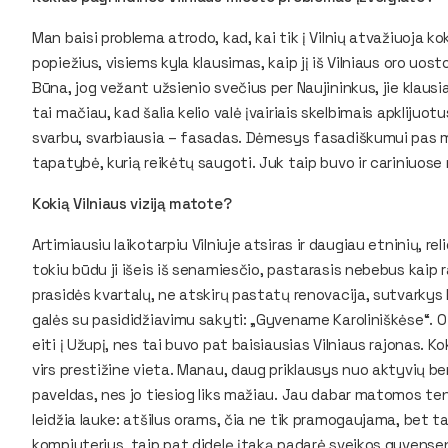
Man baisi problema atrodo, kad, kai tik į Vilnių atvažiuoja k
popiežius, visiems kyla klausimas, kaip jį iš Vilniaus oro uos
Būna, jog vežant užsienio svečius per Naujininkus, jie klausia,
tai mačiau, kad šalia kelio valė įvairiais skelbimais apkliju
svarbu, svarbiausia – fasadas. Dėmesys fasadiškumui pas mu
tapatybė, kurią reikėtų saugoti. Juk taip buvo ir cariniuose
Kokią Vilniaus viziją matote?
Artimiausiu laikotarpiu Vilniuje atsiras ir daugiau etninių, r
tokiu būdu ji išeis iš senamiesčio, pastarasis nebebus kaip r
prasidės kvartalų, ne atskirų pastatų renovacija, sutvarkys 
galės su pasididžiavimu sakyti: „Gyvename Karoliniškėse“. 
eiti į Užupį, nes tai buvo pat baisiausias Vilniaus rajonas. K
virs prestižine vieta. Manau, daug priklausys nuo aktyvių 
paveldas, nes jo tiesiog liks mažiau. Jau dabar matomos ten
leidžia lauke: atšilus orams, čia ne tik pramogaujama, bet 
kompiuterius, taip pat didelę įtaką padarė sveikos gyvense