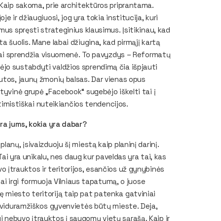
 Kaip sakoma, prie architektūros priprantama.
 ir džiaugiuosi, jog yra tokia institucija, kuri
mus spręsti strateginius klausimus. Įsitikinau, kad
a šuolis. Mane labai džiugina, kad pirmąjį kartą
ikrai sprendžia visuomenė. To pavyzdys – Reformatų
jo sustabdyti valdžios sprendimą čia išpjauti
utos, jaunų žmonių balsas. Dar vienas opus
tyvinė grupė „Facebook“ sugebėjo iškelti tai į
ptimistiškai nuteikiančios tendencijos.
yra jums, kokia yra dabar?
anų, įsivaizduoju šį miestą kaip planinį darinį.
 Tai yra unikalu, nes daug kur paveldas yra tai, kas
 įtrauktos ir teritorijos, esančios už gynybinės
nai irgi formuoja Vilniaus tapatumą, o juose
 miesto teritoriją taip pat patenka gatviniai
d viduramžiškos gyvenvietės būtų mieste. Deja,
 nebuvo įtrauktos į saugomų vietų sąrašą. Kaip ir