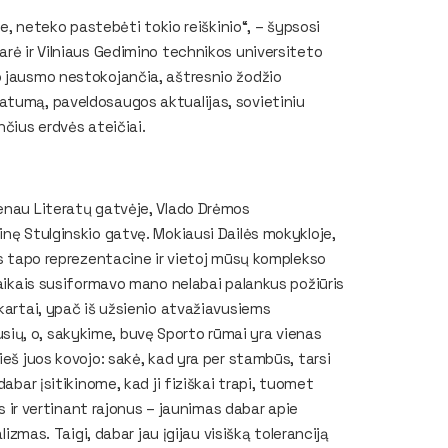
te, neteko pastebėti tokio reiškinio“, – šypsosi
arė ir Vilniaus Gedimino technikos universiteto
o jausmo nestokojančia, aštresnio žodžio
atumą, paveldosaugos aktualijas, sovietiniu
nčius erdvės ateičiai.
venau Literatų gatvėje, Vlado Drėmos
inę Stulginskio gatvę. Mokiausi Dailės mokykloje,
ais tapo reprezentacine ir vietoj mūsų komplekso
laikais susiformavo mano nelabai palankus požiūris
kartai, ypač iš užsienio atvažiavusiems
ių, o, sakykime, buvę Sporto rūmai yra vienas
ieš juos kovojo: sakė, kad yra per stambūs, tarsi
abar įsitikinome, kad ji fiziškai trapi, tuomet
s ir vertinant rajonus – jaunimas dabar apie
lizmas. Taigi, dabar jau įgijau visišką toleranciją