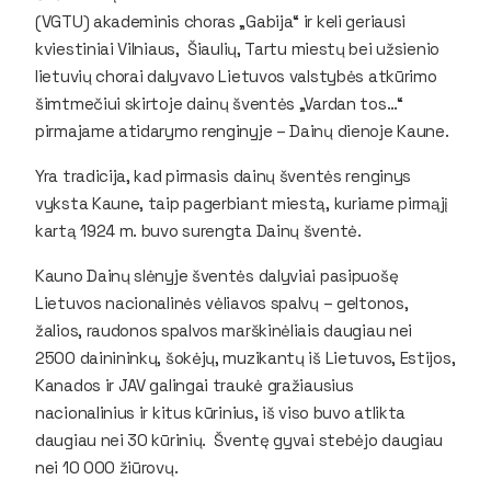
(VGTU) akademinis choras „Gabija“ ir keli geriausi
kviestiniai Vilniaus, Šiaulių, Tartu miestų bei užsienio
lietuvių chorai dalyvavo Lietuvos valstybės atkūrimo
šimtmečiui skirtoje dainų šventės „Vardan tos…“
pirmajame atidarymo renginyje – Dainų dienoje Kaune.
Yra tradicija, kad pirmasis dainų šventės renginys
vyksta Kaune, taip pagerbiant miestą, kuriame pirmąjį
kartą 1924 m. buvo surengta Dainų šventė.
Kauno Dainų slėnyje šventės dalyviai pasipuošę
Lietuvos nacionalinės vėliavos spalvų – geltonos,
žalios, raudonos spalvos marškinėliais daugiau nei
2500 dainininkų, šokėjų, muzikantų iš Lietuvos, Estijos,
Kanados ir JAV galingai traukė gražiausius
nacionalinius ir kitus kūrinius, iš viso buvo atlikta
daugiau nei 30 kūrinių. Šventę gyvai stebėjo daugiau
nei 10 000 žiūrovų.