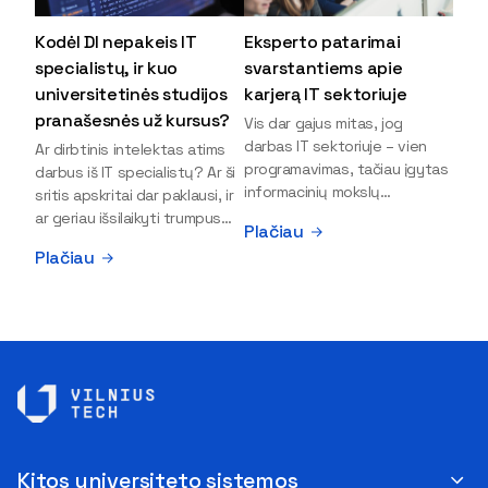
Kodėl DI nepakeis IT
Eksperto patarimai
specialistų, ir kuo
svarstantiems apie
universitetinės studijos
karjerą IT sektoriuje
pranašesnės už kursus?
Vis dar gajus mitas, jog
darbas IT sektoriuje – vien
Ar dirbtinis intelektas atims
programavimas, tačiau įgytas
darbus iš IT specialistų? Ar ši
informacinių mokslų
sritis apskritai dar paklausi, ir
išsilavinimas gali atverti kur
ar geriau išsilaikyti trumpus
Plačiau
kas daugiau durų ir net
kursus, ar vis tik stoti į
Plačiau
užauginti iki vadovų. Sparčiai
universitetą? Tokie klausimai
keičiantis technologijoms,
dažniausiai iškyla apie
šiandien darbo rinkoje trūksta
informacinių technologijų
dirbtinio intelekto (DI),
studijas svarstantiems
kibernetinio saugumo,
jaunuoliams. Iš šiuos ir kitus
debesijos ekspertų,
klausimus apie šio sektoriaus
duomenų analitikų.
ypatybes bei universitetinių
Apsispręsti dėl studijų
studijų pranašumą pasakoja
programos ar karjeros
VILNIUS TECH Fundamentinių
krypties neretai trukdo
mokslų fakulteto lektorius ir
Kitos universiteto sistemos