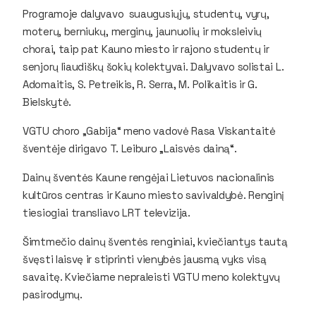
Programoje dalyvavo suaugusiųjų, studentų, vyrų,
moterų, berniukų, merginų, jaunuolių ir moksleivių
chorai, taip pat Kauno miesto ir rajono studentų ir
senjorų liaudiškų šokių kolektyvai. Dalyvavo solistai L.
Adomaitis, S. Petreikis, R. Serra, M. Polikaitis ir G.
Bielskytė.
VGTU choro „Gabija“ meno vadovė Rasa Viskantaitė
šventėje dirigavo T. Leiburo „Laisvės dainą“.
Dainų šventės Kaune rengėjai Lietuvos nacionalinis
kultūros centras ir Kauno miesto savivaldybė. Renginį
tiesiogiai transliavo LRT televizija.
Šimtmečio dainų šventės renginiai, kviečiantys tautą
švęsti laisvę ir stiprinti vienybės jausmą vyks visą
savaitę. Kviečiame nepraleisti VGTU meno kolektyvų
pasirodymų.