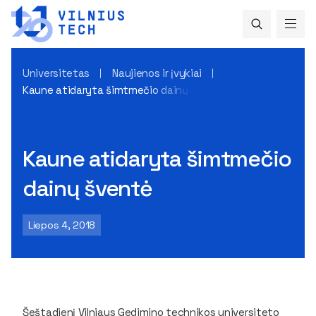
Universitetas
Naujienos ir įvykiai
Kaune atidaryta šimtmečio dainų šventė
Kaune atidaryta šimtmečio
dainų šventė
Liepos 4, 2018
Šeštadienį Vilniaus Gedimino technikos universiteto