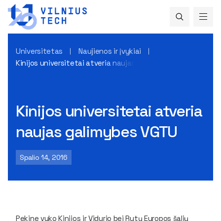
Universitetas
Naujienos ir įvykiai
Kinijos universitetai atveria naujas galimybes VGTU
Kinijos universitetai atveria
naujas galimybes VGTU
Spalio 14, 2016
Pekine vyko Kinijos ir Vidurio bei Rytų Europos šalių