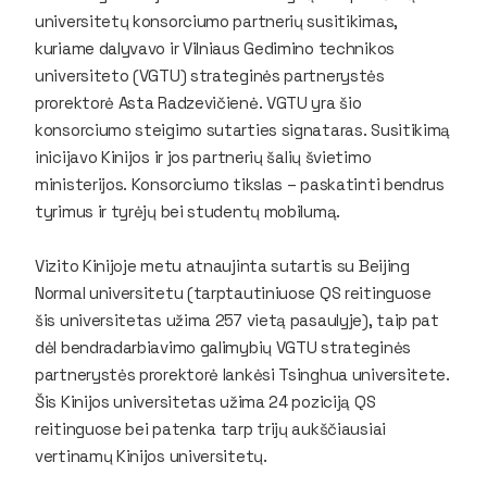
universitetų konsorciumo partnerių susitikimas,
kuriame dalyvavo ir Vilniaus Gedimino technikos
universiteto (VGTU) strateginės partnerystės
prorektorė Asta Radzevičienė. VGTU yra šio
konsorciumo steigimo sutarties signataras. Susitikimą
inicijavo Kinijos ir jos partnerių šalių švietimo
ministerijos. Konsorciumo tikslas – paskatinti bendrus
tyrimus ir tyrėjų bei studentų mobilumą.
Vizito Kinijoje metu atnaujinta sutartis su Beijing
Normal universitetu (tarptautiniuose QS reitinguose
šis universitetas užima 257 vietą pasaulyje), taip pat
dėl bendradarbiavimo galimybių VGTU strateginės
partnerystės prorektorė lankėsi Tsinghua universitete.
Šis Kinijos universitetas užima 24 poziciją QS
reitinguose bei patenka tarp trijų aukščiausiai
vertinamų Kinijos universitetų.