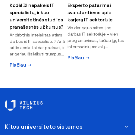
Kodėl DI nepakeis IT
Eksperto patarimai
specialistų, ir kuo
svarstantiems apie
universitetinės studijos
karjerą IT sektoriuje
pranašesnės už kursus?
Vis dar gajus mitas, jog
darbas IT sektoriuje – vien
Ar dirbtinis intelektas atims
programavimas, tačiau įgytas
darbus iš IT specialistų? Ar ši
informacinių mokslų
sritis apskritai dar paklausi, ir
išsilavinimas gali atverti kur
ar geriau išsilaikyti trumpus
Plačiau
kas daugiau durų ir net
kursus, ar vis tik stoti į
Plačiau
užauginti iki vadovų. Sparčiai
universitetą? Tokie klausimai
keičiantis technologijoms,
dažniausiai iškyla apie
šiandien darbo rinkoje trūksta
informacinių technologijų
dirbtinio intelekto (DI),
studijas svarstantiems
kibernetinio saugumo,
jaunuoliams. Iš šiuos ir kitus
debesijos ekspertų,
klausimus apie šio sektoriaus
duomenų analitikų.
ypatybes bei universitetinių
Apsispręsti dėl studijų
studijų pranašumą pasakoja
programos ar karjeros
VILNIUS TECH Fundamentinių
krypties neretai trukdo
mokslų fakulteto lektorius ir
Kitos universiteto sistemos
abejonės ir nežinomybė. Kaip
Skaitmeninės gynybos