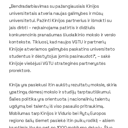
„Bendradarbiavimas su pažangiausiais Kinijos
universitetais atveria naujas galimybes ir mūsų
universitetui. Pažinti Kinijos partnerius ir išmokti su
jais dirbti – neįkainojama patirtis ir didžiulis
konkurencinis pranašumas šiuolaikinio mokslo ir verslo
kontekste. Tikiuosi, kad naujos VGTU ir partnerių
Kinijoje atveriamos galimybės paskatins universiteto
studentus ir dėstytojus jomis pasinaudoti“, – sakė
Kinijoje viešėjusi VGTU strateginės partnerystės
prorektorė.
Kinija yra pasiekusi itin aukštų rezultatų moksle, skiria
ypatingą dėmesį mokslo ir studijų tarptautiškumui.
Šalies politika yra orientuota į nacionalinių talentų
ugdymą bei talentų iš viso pasaulio pritraukimą.
Mobilumas tarp Kinijos ir Vidurio bei Rytų Europos
regiono šalių šiemet pasiekė itin puikų rodiklį – abiem
kryptimis išvyko net po 1000 mobilumo dalyvių. Šiuo