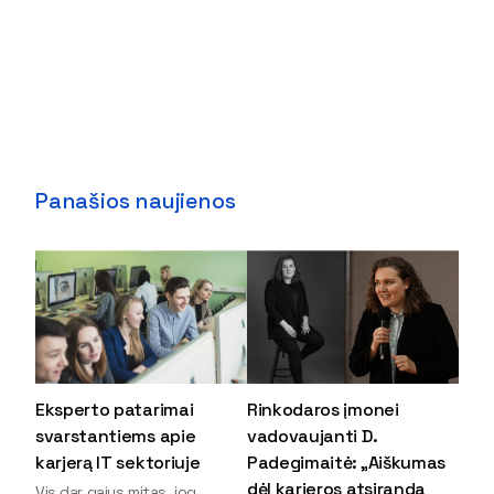
Panašios naujienos
Eksperto patarimai
Rinkodaros įmonei
svarstantiems apie
vadovaujanti D.
karjerą IT sektoriuje
Padegimaitė: „Aiškumas
dėl karjeros atsiranda
Vis dar gajus mitas, jog