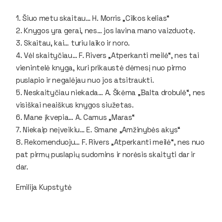
1. Šiuo metu skaitau…
H. Morris „Cilkos kelias“
2. Knygos yra gerai, nes…
jos lavina mano vaizduotę.
3. Skaitau, kai…
turiu laiko ir noro.
4. Vėl skaityčiau…
F. Rivers „Atperkanti meilė“, nes tai
vienintelė knyga, kuri prikaustė dėmesį nuo pirmo
puslapio ir negalėjau nuo jos atsitraukti.
5. Neskaityčiau niekada…
A. Škėma „Balta drobulė“, nes
visiškai neaiškus knygos siužetas.
6. Mane įkvepia…
A. Camus „Maras“
7. Niekaip neįveikiu…
E. Smane „Amžinybės akys“
8. Rekomenduoju…
F. Rivers „Atperkanti meilė“, nes nuo
pat pirmų puslapių sudomins ir norėsis skaityti dar ir
dar.
Emilija Kupstytė