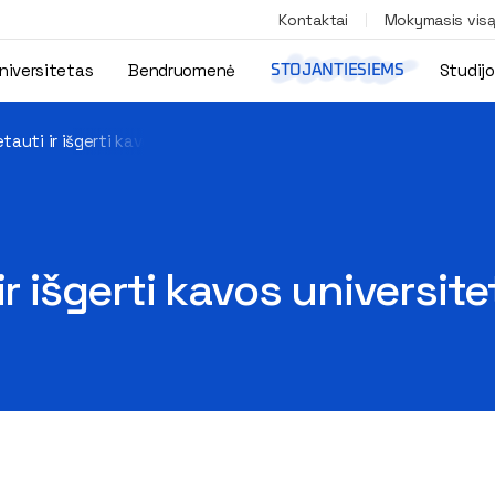
Kontaktai
Mokymasis vis
niversitetas
Bendruomenė
Studij
STOJANTIESIEMS
tauti ir išgerti kavos universitete?
ir išgerti kavos universit