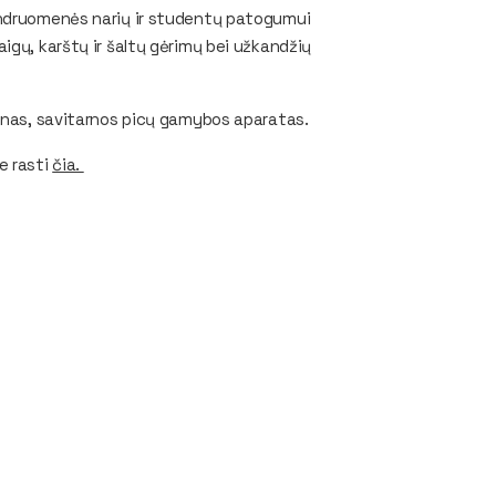
endruomenės narių ir studentų patogumui
igų, karštų ir šaltų gėrimų bei užkandžių
gynas, savitarnos picų gamybos aparatas.
e rasti
čia.