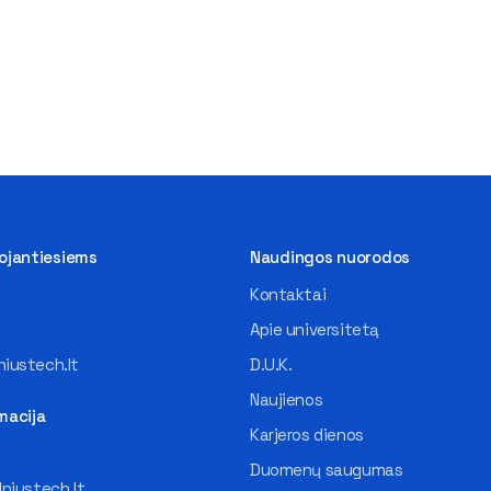
tojantiesiems
Naudingos nuorodos
Kontaktai
Apie universitetą
iustech.lt
D.U.K.
Naujienos
macija
Karjeros dienos
Duomenų saugumas
lniustech.lt