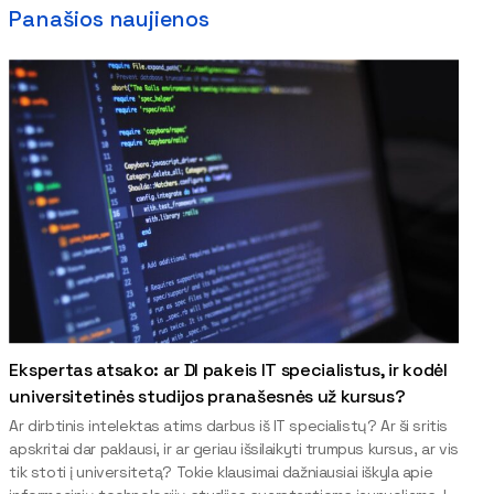
Panašios naujienos
Ekspertas atsako: ar DI pakeis IT specialistus, ir kodėl
universitetinės studijos pranašesnės už kursus?
Ar dirbtinis intelektas atims darbus iš IT specialistų? Ar ši sritis
apskritai dar paklausi, ir ar geriau išsilaikyti trumpus kursus, ar vis
tik stoti į universitetą? Tokie klausimai dažniausiai iškyla apie