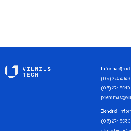
Informacija s
(0 5) 274 4949
(0 5) 274 5010
priemimas@viln
Bendroji infor
(0 5) 274 5030
vilniustech@vi