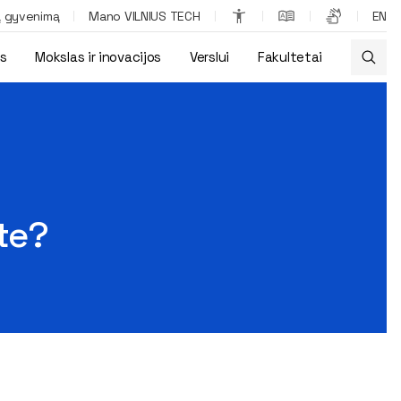
ą gyvenimą
Mano VILNIUS TECH
EN
os
Mokslas ir inovacijos
Verslui
Fakultetai
ete?