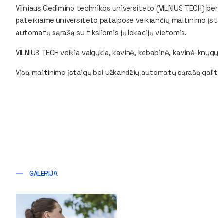
Vilniaus Gedimino technikos universiteto (VILNIUS TECH) b
pateikiame universiteto patalpose veikiančių maitinimo įsta
automatų sąrašą su tiksliomis jų lokacijų vietomis.
VILNIUS TECH veikia valgykla, kavinė, kebabinė, kavinė-kny
Visą maitinimo įstaigų bei užkandžių automatų sąrašą galit
GALERIJA