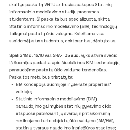
skaitys paskaitą VGTU antrosios pakopos Statinių
informacinio modeliavimo studijų programos
studentams. Ši paskaita bus specializuota, skirta
Statinio informacinio modeliavimo (BIM) technologijų
taikymui pastatų ūkio valdyme. Kviečiame visu
susidomėjusius studentus, doktorantus, dėstytojus.
Spalio 18 d. 12.10 val. SRA-I 05 aud.
vyks atvira svečio
iš Suomijos paskaita apie šiuolaikines BIM technologijų
panaudojimo pastatų ūkio valdyme tendencijas.
Paskaitos metu bus pristatyta:
BIM koncepcija Suomijoje ir „Senate properties“
veikloje;
Statinio informacinio modeliavimo (BIM)
panaudojimo galimybės statinių gyvavimo ciklo
etapuose pabrėžiant jų svarbą ir pritaikomumą
nekilnojamo turto objektų ūkio valdymo (AM/FM),
statinių tvaraus naudojimo ir priežiūros stadijose;