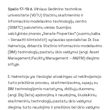
Spalio 17–19 d.
Vilniaus Gedimino technikos
universitete (VGTU) Statinių skaitmeninio ir
informacinio modeliavimo technologijų centro
(SSIMTC) pakvietimu viešės Suomijos
valstybinės įmonės „Senate Properties“ (suomių kalba
– Senaatti-kiinteistöt) vyriausias specialistas Dr. Esa
Halmetoja, dirbantis Statinio informacinio modeliavimo
(BIM) technologijų pastatų ūkio valdymui (angl. Asset
Management/Facility Management – AM/FM) diegimo
srityje.
E. Halmetoja yra tiesiogiai atsakingas už nekilnojamojo
turto priežiūros procesų skaitmenizavimą, sąsajų su
BIM technologijomis nustatymą, didžiųjų duomenų
(angl. Big Data) apdorojimą ir naudojimą, šiuolaikinių
skaitmeninių technologijų pastatų ūkio valdymui
diegimą turto naudojimo ir priežiūros bei ūkio valdymo