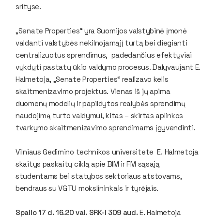
srityse.
„Senate Properties“ yra Suomijos valstybinė įmonė
valdanti valstybės nekilnojamąjį turtą bei diegianti
centralizuotus sprendimus, padedančius efektyviai
vykdyti pastatų ūkio valdymo procesus. Dalyvaujant E.
Halmetoja, „Senate Properties“ realizavo kelis
skaitmenizavimo projektus. Vienas iš jų apima
duomenų modelių ir papildytos realybės sprendimų
naudojimą turto valdymui, kitas – skirtas aplinkos
tvarkymo skaitmenizavimo sprendimams įgyvendinti.
Vilniaus Gedimino technikos universitete E. Halmetoja
skaitys paskaitų ciklą apie BIM ir FM sąsają
studentams bei statybos sektoriaus atstovams,
bendraus su VGTU mokslininkais ir tyrėjais.
Spalio 17 d. 16.20 val. SRK-I 309 aud.
E. Halmetoja