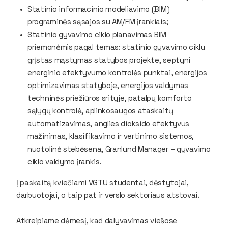
Statinio informacinio modeliavimo (BIM)
programinės sąsajos su AM/FM įrankiais;
Statinio gyvavimo ciklo planavimas BIM
priemonėmis pagal temas: statinio gyvavimo ciklu
grįstas mąstymas statybos projekte, septyni
energinio efektyvumo kontrolės punktai, energijos
optimizavimas statyboje, energijos valdymas
techninės priežiūros srityje, patalpų komforto
sąlygų kontrolė, aplinkosaugos ataskaitų
automatizavimas, anglies dioksido efektyvus
mažinimas, klasifikavimo ir vertinimo sistemos,
nuotolinė stebėsena, Granlund Manager – gyvavimo
ciklo valdymo įrankis.
Į paskaitą kviečiami VGTU studentai, dėstytojai,
darbuotojai, o taip pat ir verslo sektoriaus atstovai.
Atkreipiame dėmesį, kad dalyvavimas viešose