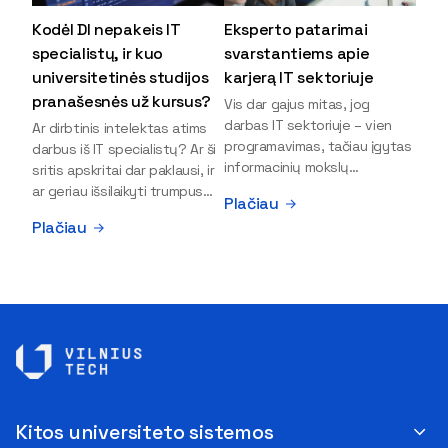
Kodėl DI nepakeis IT
Eksperto patarimai
specialistų, ir kuo
svarstantiems apie
universitetinės studijos
karjerą IT sektoriuje
pranašesnės už kursus?
Vis dar gajus mitas, jog
darbas IT sektoriuje – vien
Ar dirbtinis intelektas atims
programavimas, tačiau įgytas
darbus iš IT specialistų? Ar ši
informacinių mokslų
sritis apskritai dar paklausi, ir
išsilavinimas gali atverti kur
ar geriau išsilaikyti trumpus
Plačiau
kas daugiau durų ir net
kursus, ar vis tik stoti į
Plačiau
užauginti iki vadovų. Sparčiai
universitetą? Tokie klausimai
keičiantis technologijoms,
dažniausiai iškyla apie
šiandien darbo rinkoje trūksta
informacinių technologijų
dirbtinio intelekto (DI),
studijas svarstantiems
kibernetinio saugumo,
jaunuoliams. Iš šiuos ir kitus
debesijos ekspertų,
klausimus apie šio sektoriaus
duomenų analitikų.
ypatybes bei universitetinių
Apsispręsti dėl studijų
studijų pranašumą pasakoja
programos ar karjeros
VILNIUS TECH Fundamentinių
krypties neretai trukdo
mokslų fakulteto lektorius ir
Kitos universiteto sistemos
abejonės ir nežinomybė. Kaip
Skaitmeninės gynybos