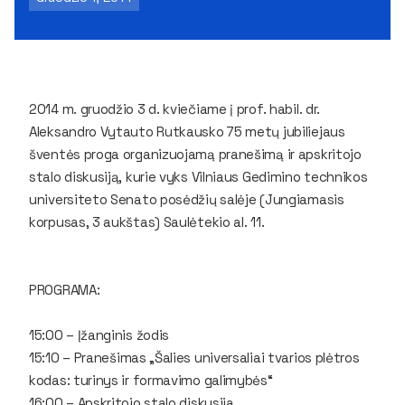
2014 m. gruodžio 3 d. kviečiame į prof. habil. dr.
Aleksandro Vytauto Rutkausko 75 metų jubiliejaus
šventės proga organizuojamą pranešimą ir apskritojo
stalo diskusiją, kurie vyks Vilniaus Gedimino technikos
universiteto Senato posėdžių salėje (Jungiamasis
korpusas, 3 aukštas) Saulėtekio al. 11.
PROGRAMA:
15:00 – Įžanginis žodis
15:10 – Pranešimas „Šalies universaliai tvarios plėtros
kodas: turinys ir formavimo galimybės“
16:00 – Apskritojo stalo diskusija