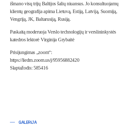
išmano visų trijų Baltijos šalių niuansus. Jo konsultuojamų
klientų geografija apima Lietuvą, Estiją, Latviją, Suomiją,
Vengriją, JK, Baltarusiją, Rusiją.
Paskaitą moderuoja Verslo technologijų ir verslininkystės
katedros lektorė Virginija Grybaitė
Prisijungimas „zoom“:
https://liedm.zoom.us/j/95956882420
Slaptažodis: 585416
GALERIJA