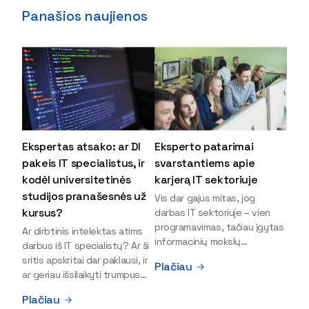
Panašios naujienos
Ekspertas atsako: ar DI
Eksperto patarimai
pakeis IT specialistus, ir
svarstantiems apie
kodėl universitetinės
karjerą IT sektoriuje
studijos pranašesnės už
Vis dar gajus mitas, jog
kursus?
darbas IT sektoriuje – vien
programavimas, tačiau įgytas
Ar dirbtinis intelektas atims
informacinių mokslų
darbus iš IT specialistų? Ar ši
išsilavinimas gali atverti kur
sritis apskritai dar paklausi, ir
Plačiau
kas daugiau durų ir net
ar geriau išsilaikyti trumpus
užauginti iki vadovų. Sparčiai
kursus, ar vis tik stoti į
Plačiau
keičiantis technologijoms,
universitetą? Tokie klausimai