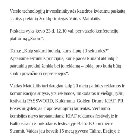
Verslo technologijų ir verslininkystės katedros kvietimu paskaitą
skaitys prekinių ženklų strategas Vaidas Matulaitis.
Paskaita vyks
kovo 23 d. 12.10 val
. per vaizdo konferencijų
platformą „Zoom“.
Tema: „Kaip sukurti brendą, kuris tilptų į
3
sekundes?“
Aptarsime esminius principus, kurie padės kuriant aktualų ir
patrauklų prekinį ženklą bei jo reklamą – tokią, pro kurią būtų
sunku pravažiuoti nepastebėjus“.
Vaidas Matulaitis turi daugiau kaip 20 metų patirties reklamos ir
komunikacijos srityse, yra reklamos, rinkodaros ir viešųjų ryšių
festivalių PASSWORD, Kuldmuna, Golden Drum, KIAF, PR
Foxes nugalėtojas ir apdovanojimų laureatas. Vertinimo
komisijos narys tarptautiniame KIAF reklamos festivalyje ir
Baltijos šalių e-rinkodaros festivalyje Baltic E-Commerce
Summit. Vaidas jau beveik
15 met
ų gyvena Taline, Estijoje ir