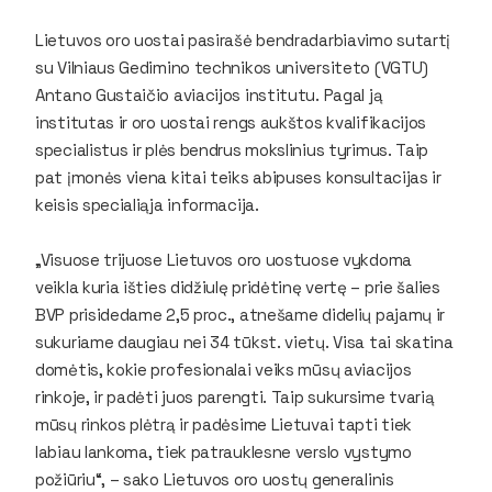
Lietuvos oro uostai pasirašė bendradarbiavimo sutartį
su Vilniaus Gedimino technikos universiteto (VGTU)
Antano Gustaičio aviacijos institutu. Pagal ją
institutas ir oro uostai rengs aukštos kvalifikacijos
specialistus ir plės bendrus mokslinius tyrimus. Taip
pat įmonės viena kitai teiks abipuses konsultacijas ir
keisis specialiąja informacija.
„Visuose trijuose Lietuvos oro uostuose vykdoma
veikla kuria išties didžiulę pridėtinę vertę – prie šalies
BVP prisidedame 2,5 proc., atnešame didelių pajamų ir
sukuriame daugiau nei 34 tūkst. vietų. Visa tai skatina
domėtis, kokie profesionalai veiks mūsų aviacijos
rinkoje, ir padėti juos parengti. Taip sukursime tvarią
mūsų rinkos plėtrą ir padėsime Lietuvai tapti tiek
labiau lankoma, tiek patrauklesne verslo vystymo
požiūriu“, – sako Lietuvos oro uostų generalinis