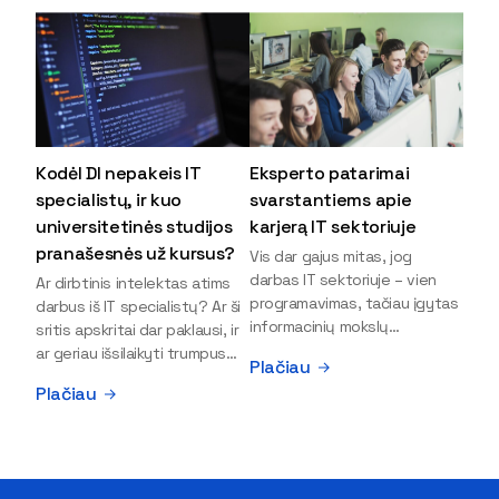
Kodėl DI nepakeis IT
Eksperto patarimai
specialistų, ir kuo
svarstantiems apie
universitetinės studijos
karjerą IT sektoriuje
pranašesnės už kursus?
Vis dar gajus mitas, jog
darbas IT sektoriuje – vien
Ar dirbtinis intelektas atims
programavimas, tačiau įgytas
darbus iš IT specialistų? Ar ši
informacinių mokslų
sritis apskritai dar paklausi, ir
išsilavinimas gali atverti kur
ar geriau išsilaikyti trumpus
Plačiau
kas daugiau durų ir net
kursus, ar vis tik stoti į
Plačiau
užauginti iki vadovų. Sparčiai
universitetą? Tokie klausimai
keičiantis technologijoms,
dažniausiai iškyla apie
šiandien darbo rinkoje trūksta
informacinių technologijų
dirbtinio intelekto (DI),
studijas svarstantiems
kibernetinio saugumo,
jaunuoliams. Iš šiuos ir kitus