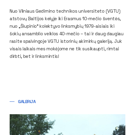
Nuo Vilniaus Gedimino technikos universiteto (VGTU)
atstovų Baltijos kelyje iki Erasmus 10-mečio šventės,
nuo „Šiupinio“ kolektyvo linksmybių 1979-aisiais iki
šokių ansamblio veiklos 40-mečio – tai ir daug daugiau
rasite spalvingoje VGTU istorinių akimirkų galeriją. Juk
visais laikais mes mokėjome ne tik susikaupti, rimtai
dirbti, bet ir linksmintis!
GALERIJA