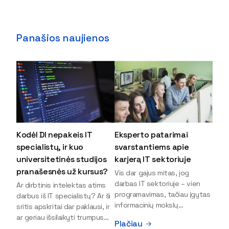
Panašios naujienos
Kodėl DI nepakeis IT
Eksperto patarimai
specialistų, ir kuo
svarstantiems apie
universitetinės studijos
karjerą IT sektoriuje
pranašesnės už kursus?
Vis dar gajus mitas, jog
darbas IT sektoriuje – vien
Ar dirbtinis intelektas atims
programavimas, tačiau įgytas
darbus iš IT specialistų? Ar ši
informacinių mokslų
sritis apskritai dar paklausi, ir
išsilavinimas gali atverti kur
ar geriau išsilaikyti trumpus
Plačiau
kas daugiau durų ir net
kursus, ar vis tik stoti į