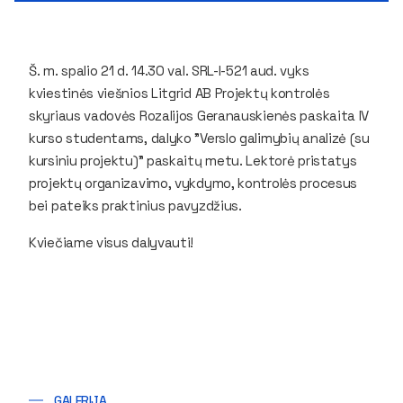
Š. m. spalio 21 d. 14.30 val. SRL-I-521 aud. vyks
kviestinės viešnios Litgrid AB Projektų kontrolės
skyriaus vadovės Rozalijos Geranauskienės paskaita IV
kurso studentams, dalyko "Verslo galimybių analizė (su
kursiniu projektu)" paskaitų metu. Lektorė pristatys
projektų organizavimo, vykdymo, kontrolės procesus
bei pateiks praktinius pavyzdžius.
Kviečiame visus dalyvauti!
GALERIJA