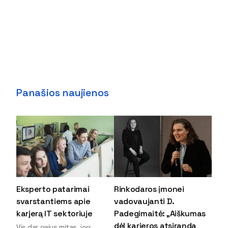
Panašios naujienos
Eksperto patarimai
Rinkodaros įmonei
svarstantiems apie
vadovaujanti D.
karjerą IT sektoriuje
Padegimaitė: „Aiškumas
dėl karjeros atsiranda
Vis dar gajus mitas, jog