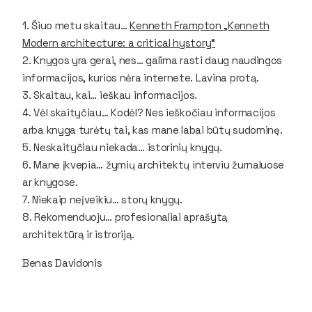
1. Šiuo metu skaitau…
Kenneth Frampton „Kenneth
Modern architecture: a critical hystory“
2. Knygos yra gerai, nes…
galima rasti daug naudingos
informacijos, kurios nėra internete. Lavina protą.
3. Skaitau, kai…
ieškau informacijos.
4. Vėl skaityčiau… Kodėl?
Nes ieškočiau informacijos
arba knyga turėtų tai, kas mane labai būtų sudominę.
5. Neskaityčiau niekada…
istorinių knygų.
6. Mane įkvepia…
žymių architektų interviu žurnaluose
ar knygose.
7. Niekaip neįveikiu…
storų knygų.
8. Rekomenduoju…
profesionaliai aprašytą
architektūrą ir istroriją.
Benas Davidonis