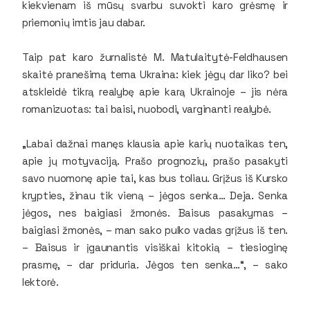
kiekvienam iš mūsų svarbu suvokti karo grėsmę ir
priemonių imtis jau dabar.
Taip pat karo žurnalistė M. Matulaitytė-Feldhausen
skaitė pranešimą tema
Ukraina: kiek jėgų dar liko?
bei
atskleidė tikrą realybę apie karą Ukrainoje – jis nėra
romanizuotas: tai baisi, nuobodi, varginanti realybė.
„Labai dažnai manęs klausia apie karių nuotaikas ten,
apie jų motyvaciją. Prašo prognozių, prašo pasakyti
savo nuomonę apie tai, kas bus toliau. Grįžus iš Kursko
krypties, žinau tik vieną – jėgos senka… Deja. Senka
jėgos, nes baigiasi žmonės.
Baisus pasakymas –
baigiasi žmonės
, – man sako pulko vadas grįžus iš ten.
–
Baisus ir įgaunantis visiškai kitokią – tiesioginę
prasmę
, – dar priduria. Jėgos ten senka…“, – sako
lektorė.