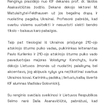
Renginys prasidėjo nuo KIF dekanės prof. dr. Vaidos
Asakavičiūtės žodžio. Dekanė dėkojo lektorei M.
Matulaitytei-Feldhausen už jos begalinę drąsą ir
nuolatinę pagalbą Ukrainai. Profesorė pabrėžė, kad
svarbu visiems susitelkti ir nesustoti siekti bendro
tikslo – baisaus karo pabaigos.
Taip pat tiesiogiai iš Ukrainos prisijungė 210-ojo
atskirojo šturmo pulko vadas, pulkininkas leitenantas
Pavlo Kurilenko ir 210-ojo atskirojo šturmo pulko vado
pavaduotojas majoras Volodymyr Konchyts, kurie
dėkojo Lietuvos žmonės už nuolatinį palaikymą bei
akcentavo, jog abipusis ryšys yra neįtikėtinai svarbus
Ukrainos kovai. Karininkų padėką į lietuvių kalbą išvertė
KIF alumnas Vladislav Golovnickij.
Su renginio svečiais sveikinosi ir Lietuvos Respublikos
Seimo narė Dalia Asanavičiūtė, pabrėžusi, kad