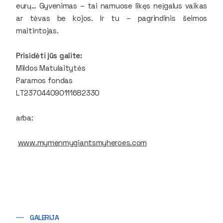
eurų… Gyvenimas – tai namuose likęs neįgalus vaikas
ar tėvas be kojos. Ir tu – pagrindinis šeimos
maitintojas.
Prisidėti jūs galite:
Mildos Matulaitytės
Paramos fondas
LT237044090111682330
arba:
www.mymenmygiantsmyheroes.com
GALERIJA