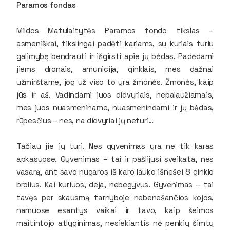
Paramos fondas
Mildos Matulaitytės Paramos fondo tikslas –
asmeniškai, tikslingai padėti kariams, su kuriais turiu
galimybę bendrauti ir išgirsti apie jų bėdas. Padėdami
jiems dronais, amunicija, ginklais, mes dažnai
užmirštame, jog už viso to yra žmonės. Žmonės, kaip
jūs ir aš. Vadindami juos didvyriais, nepalaužiamais,
mes juos nuasmeniname, nuasmenindami ir jų bėdas,
rūpesčius – nes, na didvyriai jų neturi…
Tačiau jie jų turi. Nes gyvenimas yra ne tik karas
apkasuose. Gyvenimas – tai ir pašlijusi sveikata, nes
vasarą, ant savo nugaros iš karo lauko išnešei 8 ginklo
brolius. Kai kuriuos, deja, nebegyvus. Gyvenimas – tai
tavęs per skausmą tarnyboje nebenešančios kojos,
namuose esantys vaikai ir tavo, kaip šeimos
maitintojo atlyginimas, nesiekiantis nė penkių šimtų