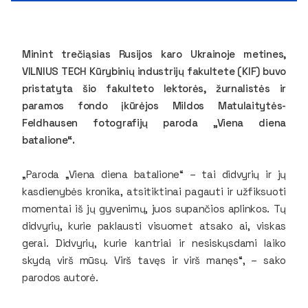
Minint trečiąsias Rusijos karo Ukrainoje metines,
VILNIUS TECH Kūrybinių industrijų fakultete (KIF) buvo
pristatyta šio fakulteto lektorės, žurnalistės ir
paramos fondo įkūrėjos Mildos Matulaitytės-
Feldhausen fotografijų paroda „Viena diena
batalione“.
„Paroda „Viena diena batalione“ – tai didvyrių ir jų
kasdienybės kronika, atsitiktinai pagauti ir užfiksuoti
momentai iš jų gyvenimų, juos supančios aplinkos. Tų
didvyrių, kurie paklausti visuomet atsako
ai, viskas
gerai
. Didvyrių, kurie kantriai ir nesiskųsdami laiko
skydą virš mūsų. Virš tavęs ir virš manęs“, – sako
parodos autorė.