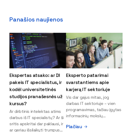
Panašios naujienos
Ekspertas atsako: ar DI
Eksperto patarimai
pakeis IT specialistus, ir
svarstantiems apie
kodėl universitetinės
karjerą IT sektoriuje
studijos pranašesnės už
Vis dar gajus mitas, jog
kursus?
darbas IT sektoriuje – vien
programavimas, tačiau įgytas
Ar dirbtinis intelektas atims
informacinių mokslų
darbus iš IT specialistų? Ar ši
išsilavinimas gali atverti kur
sritis apskritai dar paklausi, ir
Plačiau
kas daugiau durų ir net
ar geriau išsilaikyti trumpus