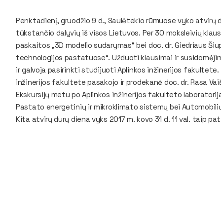
Penktadienį, gruodžio 9 d., Saulėtekio rūmuose vyko atvirų 
tūkstančio dalyvių iš visos Lietuvos. Per 30 moksleivių klau
paskaitos „3D modelio sudarymas“ bei doc. dr. Giedriaus Šiu
technologijos pastatuose“. Užduoti klausimai ir susidomėji
ir galvoja pasirinkti studijuoti Aplinkos inžinerijos fakultete
inžinerijos fakultete pasakojo ir prodekanė doc. dr. Rasa Vaiš
Ekskursijų metu po Aplinkos inžinerijos fakulteto laboratorij
Pastato energetinių ir mikroklimato sistemų bei Automobilių 
Kita atvirų durų diena vyks 2017 m. kovo 31 d. 11 val. taip 