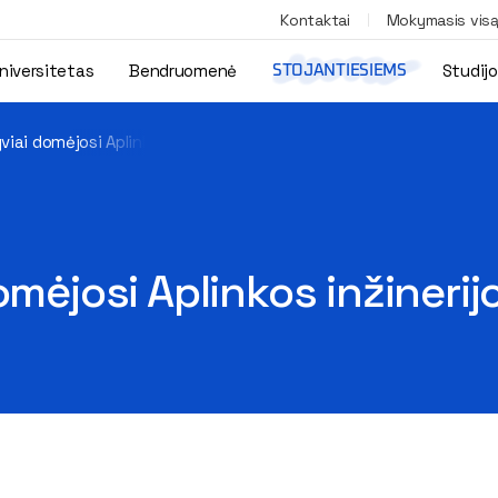
Kontaktai
Mokymasis vis
niversitetas
Bendruomenė
Studij
STOJANTIESIEMS
viai domėjosi Aplinkos inžinerijos fakultetu
omėjosi Aplinkos inžinerij