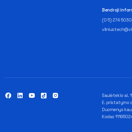
Bendroji infor
(0 5) 274 5030
vilniustech@vi
Saulėtekio al. 1
E. pristatymo 
Duomenys kaupi
Kodas 1119502