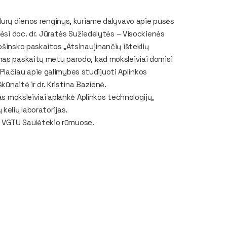
durų dienos renginys, kuriame dalyvavo apie pusės
sėsi doc. dr. Jūratės Sužiedelytės – Visockienės
pšinsko paskaitos „Atsinaujinančių išteklių
mas paskaitų metu parodo, kad moksleiviai domisi
. Plačiau apie galimybes studijuoti Aplinkos
kūnaitė ir dr. Kristina Bazienė.
as moksleiviai aplankė Aplinkos technologijų,
kelių laboratorijas.
pat VGTU Saulėtekio rūmuose.