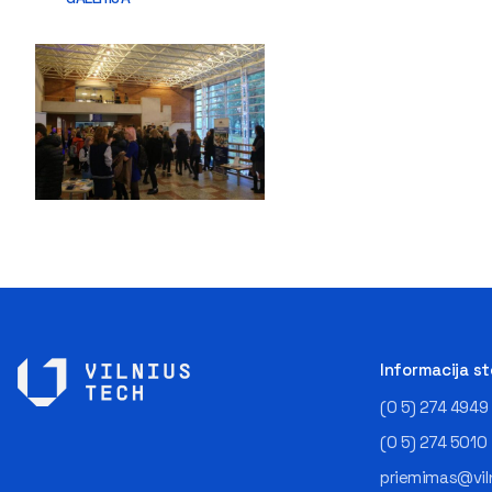
Informacija s
(0 5) 274 4949
(0 5) 274 5010
priemimas@viln