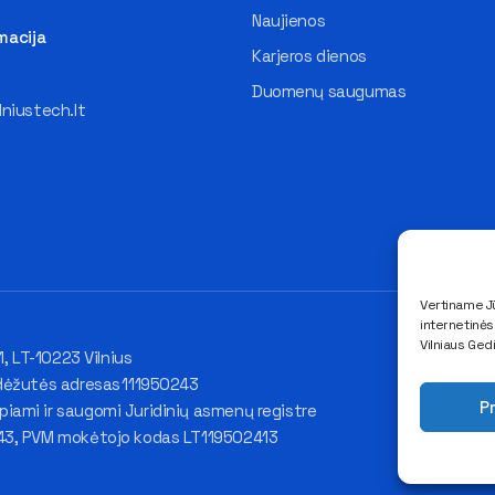
Naujienos
macija
Karjeros dienos
Duomenų saugumas
lniustech.lt
Vertiname Jū
internetinė
Vilniaus Ged
1, LT-10223 Vilnius
dėžutės adresas 111950243
Pr
ami ir saugomi Juridinių asmenų registre
43, PVM mokėtojo kodas LT119502413