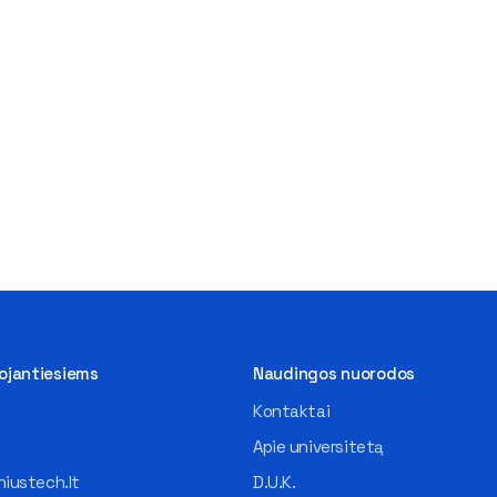
tojantiesiems
Naudingos nuorodos
Kontaktai
Apie universitetą
iustech.lt
D.U.K.