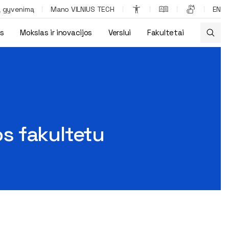
ą gyvenimą
Mano VILNIUS TECH
EN
os
Mokslas ir inovacijos
Verslui
Fakultetai
os fakultetu