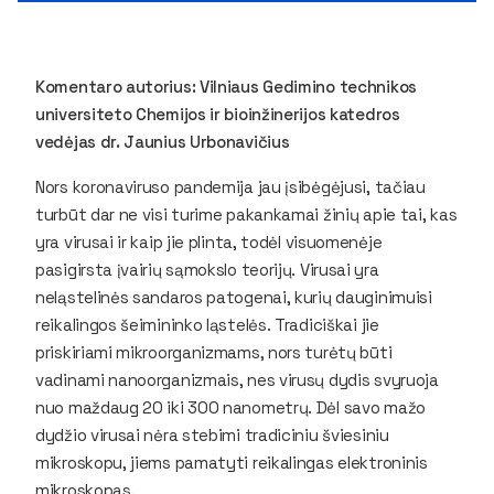
Komentaro autorius: Vilniaus Gedimino technikos
universiteto Chemijos ir bioinžinerijos katedros
vedėjas dr. Jaunius Urbonavičius
Nors koronaviruso pandemija jau įsibėgėjusi, tačiau
turbūt dar ne visi turime pakankamai žinių apie tai, kas
yra virusai ir kaip jie plinta, todėl visuomenėje
pasigirsta įvairių sąmokslo teorijų. Virusai yra
neląstelinės sandaros patogenai, kurių dauginimuisi
reikalingos šeimininko ląstelės. Tradiciškai jie
priskiriami mikroorganizmams, nors turėtų būti
vadinami nanoorganizmais, nes virusų dydis svyruoja
nuo maždaug 20 iki 300 nanometrų. Dėl savo mažo
dydžio virusai nėra stebimi tradiciniu šviesiniu
mikroskopu, jiems pamatyti reikalingas elektroninis
mikroskopas.