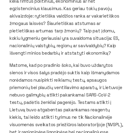
kelia rimtus politinius, ekonominius ar net
egzistencinius klausimus. Kas geriau tokių pavojų
akivaizdoje: rytietiška valdžios ranka ar vakarietiškos
žmogaus laisvės? Šiaurietiškas atstumas ar
pietietiškas artumas tarp žmonių? Taip pat įdomu,
kokiu lygmeniu geriausiai yra suvaldoma situacija: ES,
nacionalinių valstybių, regionų ar savivaldybių? Kaip
išvengti minios bedarbių ir atstatyti ekonomiką?
Matome, kad po pradinio šoko, kai buvo uždarytos
sienos ir visos šalys pradėjo suktis kaip išmanydamos
norėdamos nusipirkti reikiamų testų, apsaugos
priemonių bei plaučių ventiliavimo aparatų, ir Lietuvoje
nebuvo galimybių atlikti pakankamai SARS-CoV-2
testų, padėtis ženkliai pagerėjo. Testams atlikti į
Lietuvą buvo atgabentas pakankamas reagentų
kiekis, tai leido atlikti tyrimus ne tik Nacionalinėje
visuomenės sveikatos priežiūros laboratorijoje (NVSPL),
bet ir regioninėse ligoninėse bei nacionaliniuose