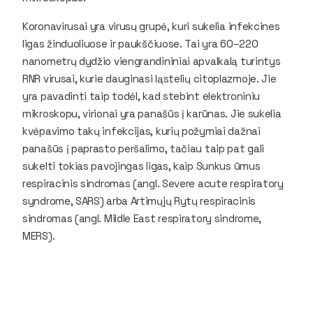
Koronavirusai yra virusų grupė, kuri sukelia infekcines
ligas žinduoliuose ir paukščiuose. Tai yra 60–220
nanometrų dydžio viengrandininiai apvalkalą turintys
RNR virusai, kurie dauginasi ląstelių citoplazmoje. Jie
yra pavadinti taip todėl, kad stebint elektroniniu
mikroskopu, virionai yra panašūs į karūnas. Jie sukelia
kvėpavimo takų infekcijas, kurių požymiai dažnai
panašūs į paprasto peršalimo, tačiau taip pat gali
sukelti tokias pavojingas ligas, kaip Sunkus ūmus
respiracinis sindromas (angl. Severe acute respiratory
syndrome, SARS) arba Artimųjų Rytų respiracinis
sindromas (angl. Mildle East respiratory sindrome,
MERS).