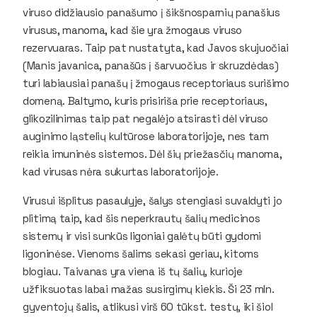
viruso didžiausio panašumo į šikšnosparnių panašius
virusus, manoma, kad šie yra žmogaus viruso
rezervuaras. Taip pat nustatyta, kad Javos skujuočiai
(Manis javanica, panašūs į šarvuočius ir skruzdėdas)
turi labiausiai panašų į žmogaus receptoriaus surišimo
domeną. Baltymo, kuris prisiriša prie receptoriaus,
glikozilinimas taip pat negalėjo atsirasti dėl viruso
auginimo ląstelių kultūrose laboratorijoje, nes tam
reikia imuninės sistemos. Dėl šių priežasčių manoma,
kad virusas nėra sukurtas laboratorijoje.
Virusui išplitus pasaulyje, šalys stengiasi suvaldyti jo
plitimą taip, kad šis neperkrautų šalių medicinos
sistemų ir visi sunkūs ligoniai galėtų būti gydomi
ligoninėse. Vienoms šalims sekasi geriau, kitoms
blogiau. Taivanas yra viena iš tų šalių, kurioje
užfiksuotas labai mažas susirgimų kiekis. Ši 23 mln.
gyventojų šalis, atlikusi virš 60 tūkst. testų, iki šiol