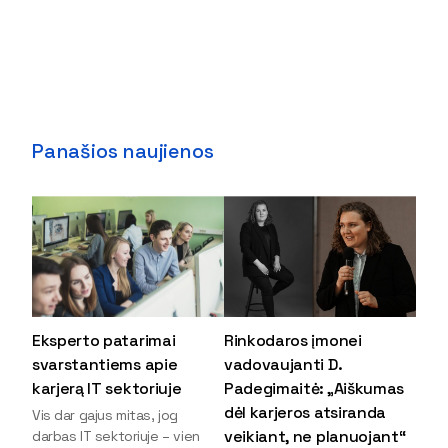
Panašios naujienos
Eksperto patarimai
Rinkodaros įmonei
svarstantiems apie
vadovaujanti D.
karjerą IT sektoriuje
Padegimaitė: „Aiškumas
dėl karjeros atsiranda
Vis dar gajus mitas, jog
veikiant, ne planuojant“
darbas IT sektoriuje – vien