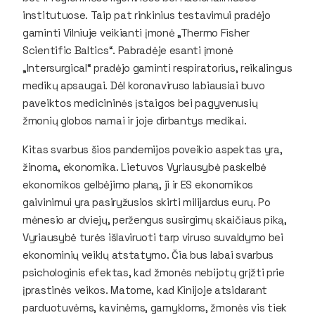
institutuose. Taip pat rinkinius testavimui pradėjo
gaminti Vilniuje veikianti įmonė „Thermo Fisher
Scientific Baltics“. Pabradėje esanti įmonė
„Intersurgical“ pradėjo gaminti respiratorius, reikalingus
medikų apsaugai. Dėl koronaviruso labiausiai buvo
paveiktos medicininės įstaigos bei pagyvenusių
žmonių globos namai ir joje dirbantys medikai.
Kitas svarbus šios pandemijos poveikio aspektas yra,
žinoma, ekonomika. Lietuvos Vyriausybė paskelbė
ekonomikos gelbėjimo planą, ji ir ES ekonomikos
gaivinimui yra pasiryžusios skirti milijardus eurų. Po
mėnesio ar dviejų, peržengus susirgimų skaičiaus piką,
Vyriausybė turės išlaviruoti tarp viruso suvaldymo bei
ekonominių veiklų atstatymo. Čia bus labai svarbus
psichologinis efektas, kad žmonės nebijotų grįžti prie
įprastinės veikos. Matome, kad Kinijoje atsidarant
parduotuvėms, kavinėms, gamykloms, žmonės vis tiek