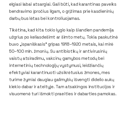
elgiasi labai atsargiai. Gali būti, kad karantinas paveiks
bendravimo įpročius ilgam, o grįžimas prie kasdieninių
darbų bus lėtas bei kontroliuojamas.
Tikėtina, kad kita tokio lygio kaip šiandien pandemija
užgrius po keliasdešimt ar šimto metų. Tokia paskutinė
buvo „ispaniškasis“ gripas 1918–1920 metais, kai mirė
50–100 mln. žmonių. Su antibiotikų ir antivirusinių
vaistų atsiradimu, vakcinų gamybos metodų bei
internetinių technologijų vystymusi, leidžiančių
efektyviai karantinuoti užsikrėtusius žmones, mes
turime žymiai daugiau galimybių išvengti didelio aukų
kiekio dabar ir ateityje. Tam atsakingos institucijos ir
visuomenė turi išmokti praeities ir dabarties pamokas.