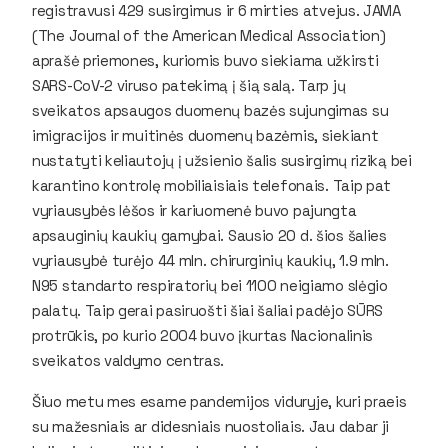
registravusi 429 susirgimus ir 6 mirties atvejus. JAMA
(The Journal of the American Medical Association)
aprašė priemones, kuriomis buvo siekiama užkirsti
SARS-CoV-2 viruso patekimą į šią salą. Tarp jų
sveikatos apsaugos duomenų bazės sujungimas su
imigracijos ir muitinės duomenų bazėmis, siekiant
nustatyti keliautojų į užsienio šalis susirgimų riziką bei
karantino kontrolę mobiliaisiais telefonais. Taip pat
vyriausybės lėšos ir kariuomenė buvo pajungta
apsauginių kaukių gamybai. Sausio 20 d. šios šalies
vyriausybė turėjo 44 mln. chirurginių kaukių, 1.9 mln.
N95 standarto respiratorių bei 1100 neigiamo slėgio
palatų. Taip gerai pasiruošti šiai šaliai padėjo SŪRS
protrūkis, po kurio 2004 buvo įkurtas Nacionalinis
sveikatos valdymo centras.
Šiuo metu mes esame pandemijos viduryje, kuri praeis
su mažesniais ar didesniais nuostoliais. Jau dabar ji